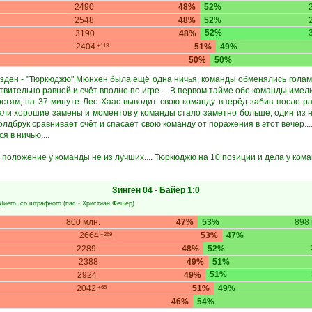
2490
48%
52%
2548
48%
52%
52%
3190
48%
2404
51%
49%
+113
50%
50%
езден - "Тюркюджю" Мюнхен была ещё одна ничья, команды обменялись голами
вительно равной и счёт вполне по игре.... В первом тайме обе команды имел
гостям, на 37 минуте Лео Хаас выводит свою команду вперёд забив после ра
ли хорошие замены и моментов у команды стало заметно больше, один из ни
олдбрук сравнивает счёт и спасает свою команду от поражения в этот вечер..
я в ничью....
 положение у команды не из лучших.... Тюркюджю на 10 позиции и дела у ком
Зинген 04
-
Байер
1:0
Диего
, со штрафного (пас -
Христиан Фешер
)
800 млн.
47%
53%
898 
2664
53%
47%
+269
2289
48%
52%
2388
49%
51%
51%
2924
49%
2042
51%
49%
+65
46%
54%