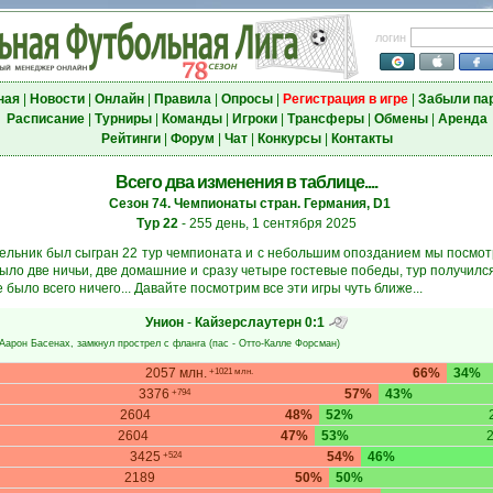
логин
ная
|
Новости
|
Онлайн
|
Правила
|
Опросы
|
Регистрация в игре
|
Забыли па
Расписание
|
Турниры
|
Команды
|
Игроки
|
Трансферы
|
Обмены
|
Аренда
Рейтинги
|
Форум
|
Чат
|
Конкурсы
|
Контакты
Всего два изменения в таблице....
Сезон 74. Чемпионаты стран. Германия, D1
Тур 22
- 255 день, 1 сентября 2025
дельник был сыгран 22 тур чемпионата и с небольшим опозданием мы посмо
 было две ничьи, две домашние и сразу четыре гостевые победы, тур получил
 было всего ничего... Давайте посмотрим все эти игры чуть ближе...
Унион
-
Кайзерслаутерн
0:1
Аарон Басенах
, замкнул прострел с фланга (пас -
Отто-Калле Форсман
)
2057 млн.
66%
34%
+1021 млн.
3376
57%
43%
+794
2604
48%
52%
2604
47%
53%
3425
54%
46%
+524
2189
50%
50%