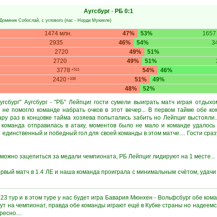
Аугсбург
-
РБ
0:1
Доминик Собослай
, с углового (пас -
Норди Мукиеле
)
1474 млн.
47%
53%
1657
2935
46%
54%
3
2720
49%
51%
2720
49%
51%
3778
54%
46%
+511
2420
51%
49%
+108
48%
52%
гсбург" Аугсбург - "РБ" Лейпциг гости сумели выиграть матч играя отдыхо
 не помогло команде набрать очков в этот вечер... В первом тайме обе к
ру раз в концовке тайма хозяева попытались забить но Лейпциг выстояли.
 команда отправилась в атаку, моментов было не мало и команде удалось 
единственный и победный гол для своей команды в этом матче.... Гости сраз
и можно зацепиться за медали чемпионата, РБ Лейпциг лидируют на 1 месте...
рвый матч в 1.4 ЛЕ и наша команда проиграла с минимальным счётом, удачи
 23 тур и в этом туре у нас будет игра Бавария Мюнхен - Вольфсбург обе ко
дут на чемпионат, правда обе команды играют ещё в Кубке страны но надеемс
есно....