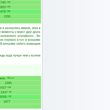
2740
+250
2803
+255
3478
+288
2291
 и разошлись миром, игра в
и моменты у ворот друг друга
зыгранного штрафного... Во
х перерос в гол, в концовке
..В концовке забить командам
анды куда лучше чем у хозяев
млн.
+98 млн.
2395
2437
+148
2437
+49
3056
+132
1977