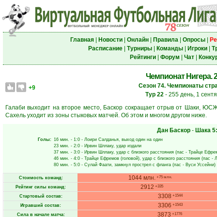
Главная
|
Новости
|
Онлайн
|
Правила
|
Опросы
|
Ре
Расписание
|
Турниры
|
Команды
|
Игроки
|
Т
Рейтинги
|
Форум
|
Чат
|
Конку
Чемпионат Нигера. 22
Сезон 74. Чемпионаты стра
+9
Тур 22
- 255 день, 1 сент
Галаби выходит на второе место, Баскор сокращает отрыв от Шаки, ЮСЖ
Сахель уходит из зоны стыковых матчей. Об этом и многом другом ниже.
Дан Баскор
-
Шака
5
Голы:
16 мин.
- 1:0 -
Лоири Салданья
, выход один на один
23 мин.
- 2:0 -
Ирвин Шллаку
, удар издали
37 мин.
- 3:0 -
Ирвин Шллаку
, удар с близкого расстояния (пас -
Трайце Ефре
46 мин.
- 4:0 -
Трайце Ефремов
(головой), удар с близкого расстояния (пас -
80 мин.
- 5:0 -
Сулай Фаати
, замкнул прострел с фланга (пас -
Вуси Уссейни
)
1044 млн.
+75 млн.
Стоимость команд:
2912
+335
Рейтинг силы команд:
3308
+1544
Стартовый состав:
3306
+1543
Игравший состав:
3873
+1776
Сила в начале матча: