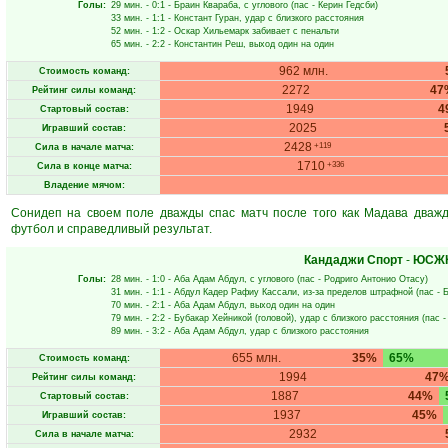
Голы:
29 мин.
- 0:1 -
Браин Квараба
, с углового (пас -
Керин Гедсби
)
33 мин.
- 1:1 -
Констант Гуран
, удар с близкого расстояния
52 мин.
- 1:2 -
Оскар Хильемарк
забивает с пенальти
65 мин.
- 2:2 -
Константин Реш
, выход один на один
962 млн.
Стоимость команд:
2272
47
Рейтинг силы команд:
1949
4
Стартовый состав:
2025
Игравший состав:
2428
+119
Сила в начале матча:
1710
+336
Сила в конце матча:
Владение мячом:
Сонидеп на своем поле дважды спас матч после того как Мадава дваж
футбол и справедливый результат.
Кандаджи Спорт
-
ЮСЖ
Голы:
28 мин.
- 1:0 -
Аба Адам Абдул
, с углового (пас -
Родриго Антонио Отасу
)
31 мин.
- 1:1 -
Абдул Кадер Рафиу Кассали
, из-за пределов штрафной (пас -
Б
70 мин.
- 2:1 -
Аба Адам Абдул
, выход один на один
79 мин.
- 2:2 -
Бубакар Хейникой
(головой), удар с близкого расстояния (пас 
89 мин.
- 3:2 -
Аба Адам Абдул
, удар с близкого расстояния
655 млн.
35%
65%
Стоимость команд:
1994
47
Рейтинг силы команд:
1887
44%
Стартовый состав:
1937
45%
Игравший состав:
2932
Сила в начале матча: