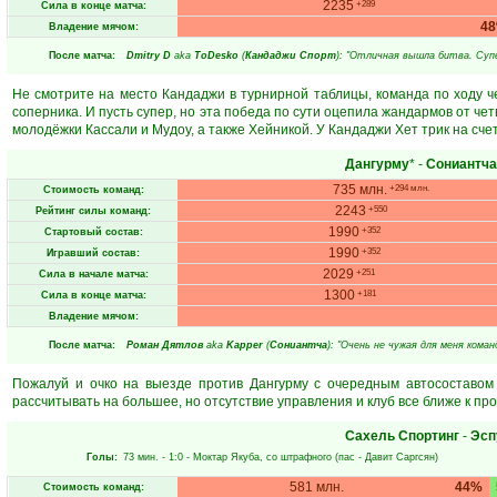
2235
+289
Сила в конце матча:
4
Владение мячом:
После матча:
Dmitry D
aka
ToDesko
(
Кандаджи Спорт
): "Отличная вышла битва. Суп
Не смотрите на место Кандаджи в турнирной таблицы, команда по ходу 
соперника. И пусть супер, но эта победа по сути оцепила жандармов от ч
молодёжки Кассали и Мудоу, а также Хейникой. У Кандаджи Хет трик на сче
Дангурму
* -
Сониантча
735 млн.
+294 млн.
Стоимость команд:
2243
+550
Рейтинг силы команд:
1990
+352
Стартовый состав:
1990
+352
Игравший состав:
2029
+251
Сила в начале матча:
1300
+181
Сила в конце матча:
Владение мячом:
После матча:
Роман Дятлов
aka
Kapper
(
Сониантча
): "Очень не чужая для меня кома
Пожалуй и очко на выезде против Дангурму с очередным автосоставом
рассчитывать на большее, но отсутствие управления и клуб все ближе к про
Сахель Спортинг
-
Эсп
Голы:
73 мин.
- 1:0 -
Моктар Якуба
, со штрафного (пас -
Давит Саргсян
)
581 млн.
44%
Стоимость команд: