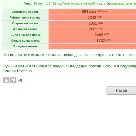
Голы:
85 мин.
- 1:0 -
Ортега Ролон Исмаэль
(головой), удар с близкого расстояния (
854 млн.
+83 млн.
Стоимость команд:
2242
+245
Рейтинг силы команд:
2051
+288
Стартовый состав:
2085
+322
Игравший состав:
2469
+825
Сила в начале матча:
1732
+675
Сила в конце матча:
Владение мячом:
Мы играли не самым сильным составом, да и физа не лучшая так что закон
Лучшим матчем становится поединок Кандаджи против Юсжн. А в следующ
Алкали-Нассара.
+9
Назад