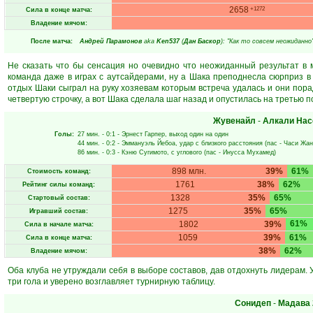
2658
+1272
Сила в конце матча:
Владение мячом:
После матча:
Андрей Парамонов
aka
Ken537
(
Дан Баскор
): "Как то совсем неожиданно
Не сказать что бы сенсация но очевидно что неожиданный результат в
команда даже в играх с аутсайдерами, ну а Шака преподнесла сюрприз в 
отдых Шаки сыграл на руку хозяевам которым встреча удалась и они пор
четвертую строчку, а вот Шака сделала шаг назад и опустилась на третью 
Жувенайл
-
Алкали Нас
Голы:
27 мин.
- 0:1 -
Эрнест Гарпер
, выход один на один
44 мин.
- 0:2 -
Эммануэль Йебоа
, удар с близкого расстояния (пас -
Часи Жан
86 мин.
- 0:3 -
Кэню Сугимото
, с углового (пас -
Инусса Мухамед
)
898 млн.
39%
61%
Стоимость команд:
1761
38%
62%
Рейтинг силы команд:
1328
35%
65%
Стартовый состав:
1275
35%
65%
Игравший состав:
61%
1802
39%
Сила в начале матча:
1059
39%
61%
Сила в конце матча:
38%
62%
Владение мячом:
Оба клуба не утруждали себя в выборе составов, дав отдохнуть лидерам.
три гола и уверено возглавляет турнирную таблицу.
Сонидеп
-
Мадава