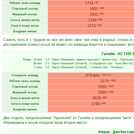
1731
+56
Рейтинг силы команд:
1831
+408
Стартовый состав:
1831
+407
Игравший состав:
2189
+364
Сила в начале матча:
1373
+184
Сила в конце матча:
Владение мячом:
Сахель хоть и с трудом но все же взял свои три очка в родных стенах и
достижением похвастаться не может, но команда борется и показывает вол
Галаби
-
АС ГНН
3
Голы:
23 мин.
- 1:0 -
Карло Абрамович
, замкнул прострел с фланга (пас -
Рикельмо
)
38 мин.
- 2:0 -
Карло Абрамович
(головой), со штрафного (пас -
Кьяв Мин Оо
)
73 мин.
- 3:0 -
Карло Абрамович
(головой), с углового (пас -
Неемиас
)
879 млн.
+255 млн.
Стоимость команд:
3170
+1692
Рейтинг силы команд:
2565
+1230
Стартовый состав:
2565
+1233
Игравший состав:
2678
+829
Сила в начале матча:
1780
+494
Сила в конце матча:
Владение мячом:
Два отдыха, предсказуемая "бразилия" от Галаби и предсказуемая "катя" 
Абрамовича и после неудачи Шаки второе место.
Амана
-
Дан Кассав