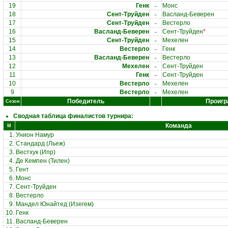
-
19
Генк
Монс
-
18
Сент-Труйден
Васланд-Беверен
-
17
Сент-Труйден
Вестерло
-
16
Васланд-Беверен
Сент-Труйден
*
-
15
Сент-Труйден
Мехелен
-
14
Вестерло
Генк
-
13
Васланд-Беверен
Вестерло
-
12
Мехелен
Сент-Труйден
-
11
Генк
Сент-Труйден
-
10
Вестерло
Мехелен
-
9
Вестерло
Мехелен
Победитель
Проигр
Сезон
Сводная таблица финалистов турнира:
Команда
М
1.
Унион Намур
2.
Стандард (Льеж)
3.
Вестхук (Ипр)
4.
Де Кемпен (Тилен)
5.
Гент
6.
Монс
7.
Сент-Труйден
8.
Вестерло
9.
Мандел Юнайтед (Изегем)
10.
Генк
11.
Васланд-Беверен