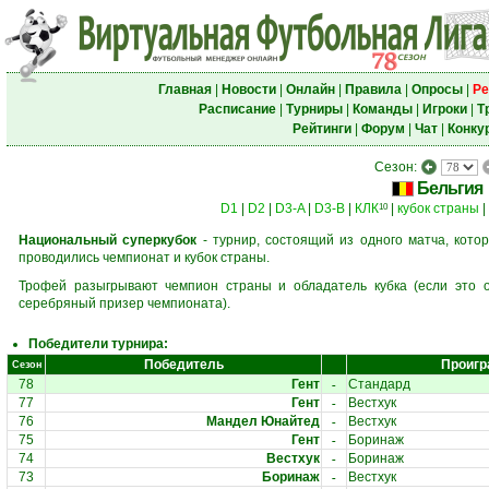
Главная
|
Новости
|
Онлайн
|
Правила
|
Опросы
|
Ре
Расписание
|
Турниры
|
Команды
|
Игроки
|
Т
Рейтинги
|
Форум
|
Чат
|
Конку
Сезон:
Бельгия
D1
|
D2
|
D3-A
|
D3-B
|
КЛК
|
кубок страны
|
10
Национальный суперкубок
- турнир, состоящий из одного матча, кото
проводились чемпионат и кубок страны.
Трофей разыгрывают чемпион страны и обладатель кубка (если это о
серебряный призер чемпионата).
Победители турнира:
Победитель
Проигр
Сезон
-
78
Гент
Стандард
-
77
Гент
Вестхук
-
76
Мандел Юнайтед
Вестхук
-
75
Гент
Боринаж
-
74
Вестхук
Боринаж
-
73
Боринаж
Вестхук