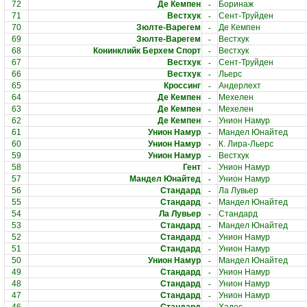
-
72
Де Кемпен
Боринаж
-
71
Вестхук
Сент-Труйден
-
70
Зюлте-Варегем
Де Кемпен
-
69
Зюлте-Варегем
Вестхук
-
68
Конинклийк Берхем Спорт
Вестхук
-
67
Вестхук
Сент-Труйден
-
66
Вестхук
Льерс
-
65
Кроссинг
Андерлехт
-
64
Де Кемпен
Мехелен
-
63
Де Кемпен
Мехелен
-
62
Де Кемпен
Унион Намур
-
61
Унион Намур
Мандел Юнайтед
-
60
Унион Намур
К. Лира-Льерс
-
59
Унион Намур
Вестхук
-
58
Гент
Унион Намур
-
57
Мандел Юнайтед
Унион Намур
-
56
Стандард
Ла Лувьер
-
55
Стандард
Мандел Юнайтед
-
54
Ла Лувьер
Стандард
-
53
Стандард
Мандел Юнайтед
-
52
Стандард
Унион Намур
-
51
Стандард
Унион Намур
-
50
Унион Намур
Мандел Юнайтед
-
49
Стандард
Унион Намур
-
48
Стандард
Унион Намур
-
47
Стандард
Унион Намур