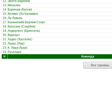
12.
Зюлте-Варегем
13.
Мехелен
14.
Боринаж (Буссю)
15.
Келмис (Ла Каламин)
16.
Ла Лувьер
17.
Конинклийк Берхем Спорт
18.
Кроссинг (Схарбек)
19.
Андерлехт (Брюссель)
20.
Варнант
21.
Хадес (Хассельт)
22.
Льерс (Лир)
23.
К. Лира-Льерс
24.
Руселаре
Команда
М
Все турниры