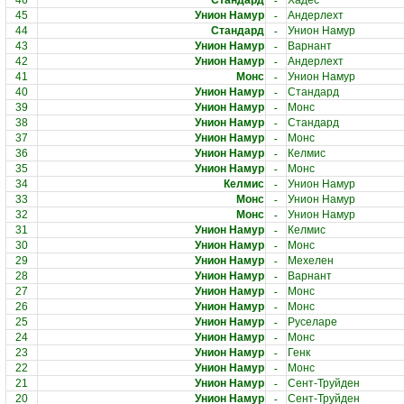
-
46
Стандард
Хадес
-
45
Унион Намур
Андерлехт
-
44
Стандард
Унион Намур
-
43
Унион Намур
Варнант
-
42
Унион Намур
Андерлехт
-
41
Монс
Унион Намур
-
40
Унион Намур
Стандард
-
39
Унион Намур
Монс
-
38
Унион Намур
Стандард
-
37
Унион Намур
Монс
-
36
Унион Намур
Келмис
-
35
Унион Намур
Монс
-
34
Келмис
Унион Намур
-
33
Монс
Унион Намур
-
32
Монс
Унион Намур
-
31
Унион Намур
Келмис
-
30
Унион Намур
Монс
-
29
Унион Намур
Мехелен
-
28
Унион Намур
Варнант
-
27
Унион Намур
Монс
-
26
Унион Намур
Монс
-
25
Унион Намур
Руселаре
-
24
Унион Намур
Монс
-
23
Унион Намур
Генк
-
22
Унион Намур
Монс
-
21
Унион Намур
Сент-Труйден
-
20
Унион Намур
Сент-Труйден