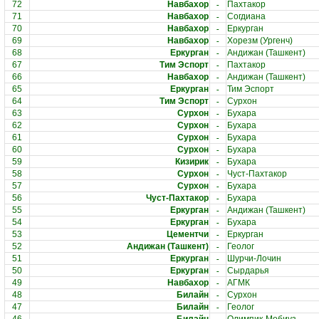
-
72
Навбахор
Пахтакор
-
71
Навбахор
Согдиана
-
70
Навбахор
Еркурган
-
69
Навбахор
Хорезм (Ургенч)
-
68
Еркурган
Андижан (Ташкент)
-
67
Тим Эспорт
Пахтакор
-
66
Навбахор
Андижан (Ташкент)
-
65
Еркурган
Тим Эспорт
-
64
Тим Эспорт
Сурхон
-
63
Сурхон
Бухара
-
62
Сурхон
Бухара
-
61
Сурхон
Бухара
-
60
Сурхон
Бухара
-
59
Кизирик
Бухара
-
58
Сурхон
Чуст-Пахтакор
-
57
Сурхон
Бухара
-
56
Чуст-Пахтакор
Бухара
-
55
Еркурган
Андижан (Ташкент)
-
54
Еркурган
Бухара
-
53
Цементчи
Еркурган
-
52
Андижан (Ташкент)
Геолог
-
51
Еркурган
Шурчи-Лочин
-
50
Еркурган
Сырдарья
-
49
Навбахор
АГМК
-
48
Билайн
Сурхон
-
47
Билайн
Геолог