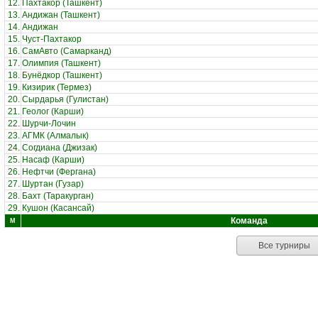
12.
Пахтакор (Ташкент)
13.
Андижан (Ташкент)
14.
Андижан
15.
Чуст-Пахтакор
16.
СамАвто (Самарканд)
17.
Олимпия (Ташкент)
18.
Бунёдкор (Ташкент)
19.
Кизирик (Термез)
20.
Сырдарья (Гулистан)
21.
Геолог (Карши)
22.
Шурчи-Лочин
23.
АГМК (Алмалык)
24.
Согдиана (Джизак)
25.
Насаф (Карши)
26.
Нефтчи (Фергана)
27.
Шуртан (Гузар)
28.
Бахт (Таракурган)
29.
Кушон (Касансай)
Команда
М
Все турниры