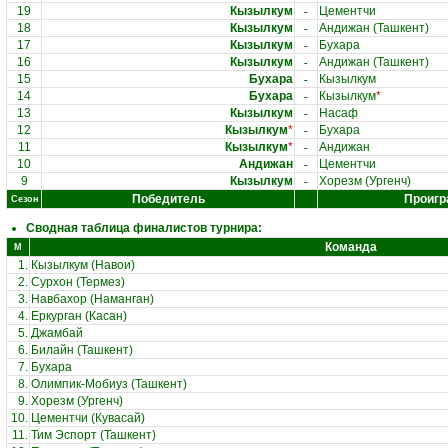
-
19
Кызылкум
Цементчи
-
18
Кызылкум
Андижан (Ташкент)
-
17
Кызылкум
Бухара
-
16
Кызылкум
Андижан (Ташкент)
-
15
Бухара
Кызылкум
-
14
Бухара
Кызылкум
*
-
13
Кызылкум
Насаф
-
12
Кызылкум
*
Бухара
-
11
Кызылкум
*
Андижан
-
10
Андижан
Цементчи
-
9
Кызылкум
Хорезм (Ургенч)
Победитель
Проигр
Сезон
Сводная таблица финалистов турнира:
Команда
М
1.
Кызылкум (Навои)
2.
Сурхон (Термез)
3.
Навбахор (Наманган)
4.
Еркурган (Касан)
5.
Джамбай
6.
Билайн (Ташкент)
7.
Бухара
8.
Олимпик-Мобиуз (Ташкент)
9.
Хорезм (Ургенч)
10.
Цементчи (Кувасай)
11.
Тим Эспорт (Ташкент)