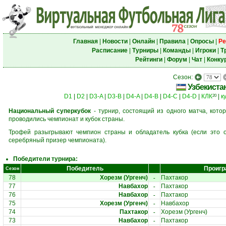
Главная
|
Новости
|
Онлайн
|
Правила
|
Опросы
|
Ре
Расписание
|
Турниры
|
Команды
|
Игроки
|
Т
Рейтинги
|
Форум
|
Чат
|
Конку
Сезон:
Узбекиста
D1
|
D2
|
D3-A
|
D3-B
|
D4-A
|
D4-B
|
D4-C
|
D4-D
|
КЛК
|
к
20
Национальный суперкубок
- турнир, состоящий из одного матча, кото
проводились чемпионат и кубок страны.
Трофей разыгрывают чемпион страны и обладатель кубка (если это о
серебряный призер чемпионата).
Победители турнира:
Победитель
Проигр
Сезон
-
78
Хорезм (Ургенч)
Пахтакор
-
77
Навбахор
Пахтакор
-
76
Навбахор
Пахтакор
-
75
Хорезм (Ургенч)
Навбахор
-
74
Пахтакор
Хорезм (Ургенч)
-
73
Навбахор
Пахтакор