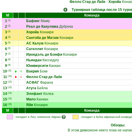
Фелло Стар де Лабе
-
Хоройа
Конак
Турнирная таблица после 15 туро
М
Команда
1
(1)
Бафинг
Маму
2
(2)
Реал де Какулима
Дубрека
3
(3)
Хоройа
Конакри
4
(4)
Сантоба де Матам
Конакри
5
(5)
АС Калум
Конакри
6
(6)
Сателлит
Конакри
7
(7)
Ирондэль де Бонфи
Конакри
8
(8)
Ньяндан
Киссидугу
9
(9)
Юниверсити
Канкан
10
(11)
Вакрия
Боке
+1
11
(10)
Фелло Стар де Лабе
-1
12
(12)
АСФАГ
Фарана
13
(13)
Атуга
Бейла
14
(14)
Элефант
Колеа
15
(15)
Мило
Канкан
16
(16)
Яйя
Конакри
М
Команда
- попадает в Лигу чемпионов Африки
- попадает в Кубок африканской конфед
Обзоры
:
В этом дивизионе никто пока не напи