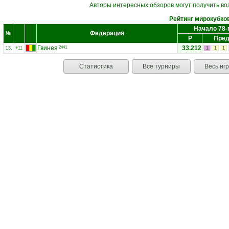
Авторы интересных обзоров могут получить во
Рейтинг мирокубко
Начало 78-
Федерация
№
Р
Пред
Гвинея
33.212
2441
13.
+11
1
1
1
Статистика
Все турниры
Весь иг