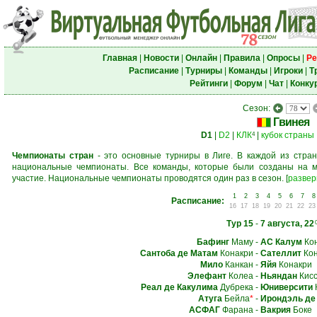
Главная
|
Новости
|
Онлайн
|
Правила
|
Опросы
|
Ре
Расписание
|
Турниры
|
Команды
|
Игроки
|
Т
Рейтинги
|
Форум
|
Чат
|
Конку
Сезон:
Гвинея
D1
|
D2
|
КЛК
|
кубок страны
4
Чемпионаты стран
- это основные турниры в Лиге. В каждой из стран
национальные чемпионаты. Все команды, которые были созданы на м
участие. Национальные чемпионаты проводятся один раз в сезон.
[
развер
1
2
3
4
5
6
7
8
Расписание:
16
17
18
19
20
21
22
23
Тур 15
-
7 августа, 22
Бафинг
Маму
-
АС Калум
Кон
Сантоба де Матам
Конакри
-
Сателлит
Кон
Мило
Канкан
-
Яйя
Конакри
Элефант
Колеа
-
Ньяндан
Кисс
Реал де Какулима
Дубрека
-
Юниверсити
Атуга
Бейла
*
-
Ирондэль де
АСФАГ
Фарана
-
Вакрия
Боке