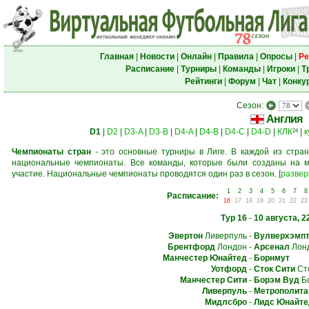
Главная
|
Новости
|
Онлайн
|
Правила
|
Опросы
|
Ре
Расписание
|
Турниры
|
Команды
|
Игроки
|
Т
Рейтинги
|
Форум
|
Чат
|
Конку
Сезон:
Англия
D1
|
D2
|
D3-A
|
D3-B
|
D4-A
|
D4-B
|
D4-C
|
D4-D
|
КЛК
|
к
24
Чемпионаты стран
- это основные турниры в Лиге. В каждой из стран
национальные чемпионаты. Все команды, которые были созданы на м
участие. Национальные чемпионаты проводятся один раз в сезон.
[
развер
1
2
3
4
5
6
7
8
Расписание:
16
17
18
19
20
21
22
23
Тур 16
-
10 августа, 2
Эвертон
Ливерпуль
-
Вулверхэмпт
Брентфорд
Лондон
-
Арсенал
Лон
Манчестер Юнайтед
-
Борнмут
Уотфорд
-
Сток Сити
Сто
Манчестер Сити
-
Борэм Вуд
Бо
Ливерпуль
-
Метрополита
Мидлсбро
-
Лидс Юнайте