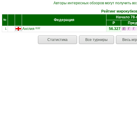
Авторы интересных обзоров могут получить во
Рейтинг мирокубко
Начало 78-
Федерация
№
Р
Пред
Англия
56.327
3132
1.
Г
Г
Г
Статистика
Все турниры
Весь иг