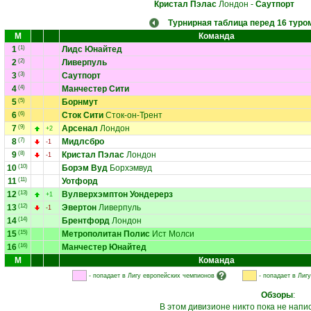
Кристал Пэлас
Лондон
-
Саутпорт
Турнирная таблица перед 16 туро
М
Команда
1
(1)
Лидс Юнайтед
2
(2)
Ливерпуль
3
(3)
Саутпорт
4
(4)
Манчестер Сити
5
(5)
Борнмут
6
(6)
Сток Сити
Сток-он-Трент
7
(9)
Арсенал
Лондон
+2
8
(7)
Мидлсбро
-1
9
(8)
Кристал Пэлас
Лондон
-1
10
(10)
Борэм Вуд
Борхэмвуд
11
(11)
Уотфорд
12
(13)
Вулверхэмптон Уондерерз
+1
13
(12)
Эвертон
Ливерпуль
-1
14
(14)
Брентфорд
Лондон
15
(15)
Метрополитан Полис
Ист Молси
16
(16)
Манчестер Юнайтед
М
Команда
- попадает в Лигу европейских чемпионов
- попадает в Лиг
Обзоры
:
В этом дивизионе никто пока не напи