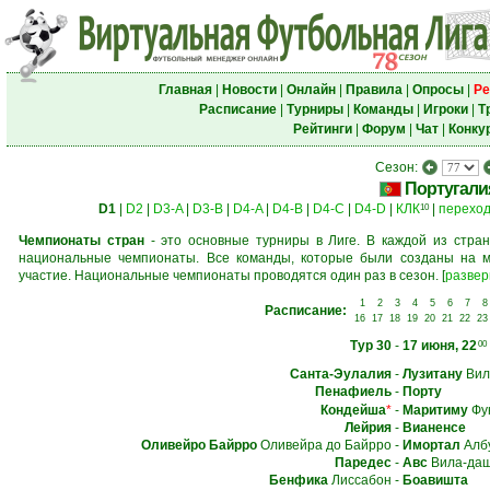
Главная
|
Новости
|
Онлайн
|
Правила
|
Опросы
|
Ре
Расписание
|
Турниры
|
Команды
|
Игроки
|
Т
Рейтинги
|
Форум
|
Чат
|
Конку
Сезон:
Португали
D1
|
D2
|
D3-A
|
D3-B
|
D4-A
|
D4-B
|
D4-C
|
D4-D
|
КЛК
|
перехо
10
Чемпионаты стран
- это основные турниры в Лиге. В каждой из стран
национальные чемпионаты. Все команды, которые были созданы на м
участие. Национальные чемпионаты проводятся один раз в сезон.
[
развер
1
2
3
4
5
6
7
8
Расписание:
16
17
18
19
20
21
22
23
Тур 30
-
17 июня, 22
00
Санта-Эулалия
-
Лузитану
Вил
Пенафиель
-
Порту
Кондейша
*
-
Маритиму
Фу
Лейрия
-
Вианенсе
Оливейро Байрро
Оливейра до Байрро
-
Имортал
Алб
Паредес
-
Авс
Вила-да
Бенфика
Лиссабон
-
Боавишта