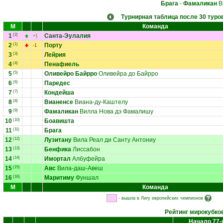
Брага
-
Фамаликан
В
Турнирная таблица после 30 туро
М
Команда
1
(2)
Санта-Эулалия
+1
2
(1)
Порту
-1
3
(3)
Лейрия
4
(4)
Пенафиель
5
(5)
Оливейро Байрро
Оливейра до Байрро
6
(6)
Паредес
7
(7)
Кондейша
8
(8)
Вианенсе
Виана-ду-Каштелу
9
(9)
Фамаликан
Вилла Нова дэ Фамалишу
10
(10)
Боавишта
11
(11)
Брага
12
(12)
Лузитану
Вила Реал ди Санту Антониу
13
(13)
Бенфика
Лиссабон
14
(14)
Имортал
Албуфейра
15
(15)
Авс
Вила-даш-Авеш
16
(16)
Маритиму
Фуншал
М
Команда
- вышла в Лигу европейских чемпионов
Рейтинг мирокубко
Начало 77-