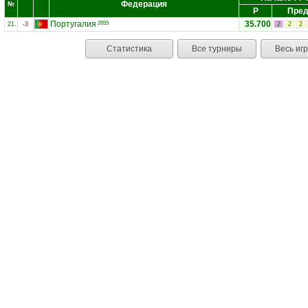
Федерация
№
Р
Пред
Португалия
35.700
2655
21.
-3
2
2
2
Статистика
Все турниры
Весь иг