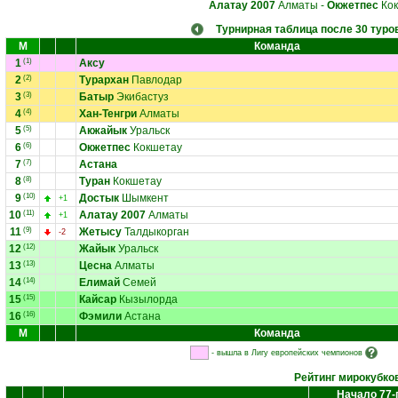
Алатау 2007
Алматы
-
Окжетпес
Кок
Турнирная таблица после 30 туро
М
Команда
1
(1)
Аксу
2
(2)
Турархан
Павлодар
3
(3)
Батыр
Экибастуз
4
(4)
Хан-Тенгри
Алматы
5
(5)
Акжайык
Уральск
6
(6)
Окжетпес
Кокшетау
7
(7)
Астана
8
(8)
Туран
Кокшетау
9
(10)
Достык
Шымкент
+1
10
(11)
Алатау 2007
Алматы
+1
11
(9)
Жетысу
Талдыкорган
-2
12
(12)
Жайык
Уральск
13
(13)
Цесна
Алматы
14
(14)
Елимай
Семей
15
(15)
Кайсар
Кызылорда
16
(16)
Фэмили
Астана
М
Команда
- вышла в Лигу европейских чемпионов
Рейтинг мирокубко
Начало 77-