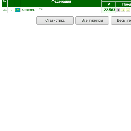
Федерация
№
Р
Пред
Казахстан
22.583
2511
39.
+3
1
1
1
Статистика
Все турниры
Весь иг