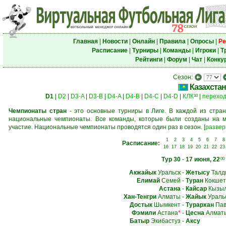
Главная
|
Новости
|
Онлайн
|
Правила
|
Опросы
|
Ре
Расписание
|
Турниры
|
Команды
|
Игроки
|
Т
Рейтинги
|
Форум
|
Чат
|
Конку
Сезон:
Казахстан
D1
|
D2
|
D3-A
|
D3-B
|
D4-A
|
D4-B
|
D4-C
|
D4-D
|
КЛК
|
перехо
10
Чемпионаты стран
- это основные турниры в Лиге. В каждой из стран
национальные чемпионаты. Все команды, которые были созданы на м
участие. Национальные чемпионаты проводятся один раз в сезон.
[
развер
1
2
3
4
5
6
7
8
Расписание:
16
17
18
19
20
21
22
23
Тур 30
-
17 июня, 22
00
Акжайык
Уральск
-
Жетысу
Талд
Елимай
Семей
-
Туран
Кокшет
Астана
-
Кайсар
Кызыл
Хан-Тенгри
Алматы
-
Жайык
Ураль
Достык
Шымкент
-
Турархан
Пав
Фэмили
Астана
*
-
Цесна
Алмат
Батыр
Экибастуз
-
Аксу