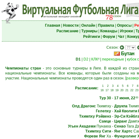
Главная
|
Новости
|
Онлайн
|
Правила
|
Опросы
|
Ре
Расписание
|
Турниры
|
Команды
|
Игроки
|
Т
Рейтинги
|
Форум
|
Чат
|
Конку
Сезон:
Бутан
D1
|
D2
|
КЛК
|
переходные
|
кубок 
4
Чемпионаты стран
- это основные турниры в Лиге. В каждой из стран
национальные чемпионаты. Все команды, которые были созданы на м
участие. Национальные чемпионаты проводятся один раз в сезон.
[
развер
1
2
3
4
5
6
7
8
Расписание:
16
17
18
19
20
21
22
23
Тур 30
-
17 июня, 22
00
Олд Драгонс
Тхимпху
-
Друкпа
Тхимп
Гелепху
-
Хай Кволити
Тхимпху Рэйвенз
-
Эр-Си Кэйбл
Самце
-
Циранг
Дампх
Угьен Академи
Пунакха
-
Сенао
Тага Дз
Тхимпху Сити
-
Янг Хартс
Сам
Фореве Янг
Ха
-
Фунцхолинг 