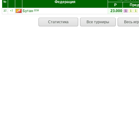
Федерация
№
Р
Пред
Бутан
23.000
2216
37.
+7
1
1
1
Статистика
Все турниры
Весь иг