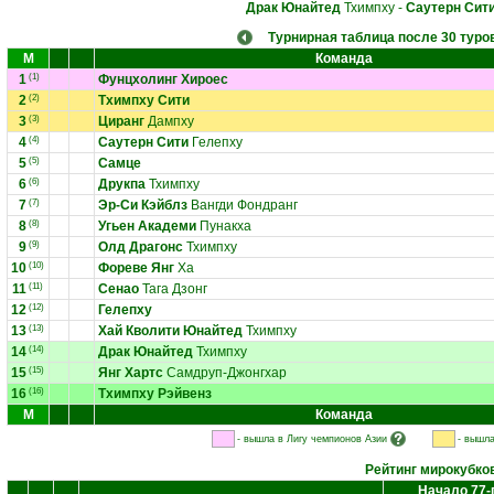
Драк Юнайтед
Тхимпху
-
Саутерн Сит
Турнирная таблица после 30 туро
М
Команда
1
(1)
Фунцхолинг Хироес
2
(2)
Тхимпху Сити
3
(3)
Циранг
Дампху
4
(4)
Саутерн Сити
Гелепху
5
(5)
Самце
6
(6)
Друкпа
Тхимпху
7
(7)
Эр-Си Кэйблз
Вангди Фондранг
8
(8)
Угьен Академи
Пунакха
9
(9)
Олд Драгонс
Тхимпху
10
(10)
Фореве Янг
Ха
11
(11)
Сенао
Тага Дзонг
12
(12)
Гелепху
13
(13)
Хай Кволити Юнайтед
Тхимпху
14
(14)
Драк Юнайтед
Тхимпху
15
(15)
Янг Хартс
Самдруп-Джонгхар
16
(16)
Тхимпху Рэйвенз
М
Команда
- вышла в Лигу чемпионов Азии
- вышла
Рейтинг мирокубко
Начало 77-