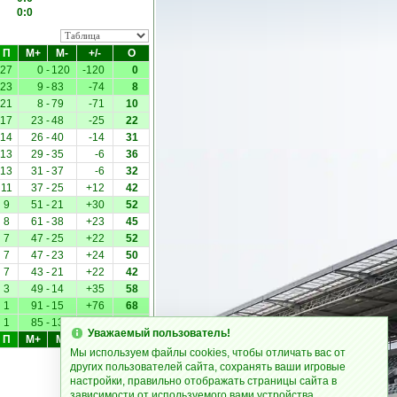
0:0
П
М+
М-
+/-
О
27
0
-
120
-120
0
23
9
-
83
-74
8
21
8
-
79
-71
10
17
23
-
48
-25
22
14
26
-
40
-14
31
13
29
-
35
-6
36
13
31
-
37
-6
32
11
37
-
25
+12
42
9
51
-
21
+30
52
8
61
-
38
+23
45
7
47
-
25
+22
52
7
47
-
23
+24
50
7
43
-
21
+22
42
3
49
-
14
+35
58
1
91
-
15
+76
68
1
85
-
13
+72
66
Уважаемый пользователь!
П
М+
М-
+/-
О
Мы используем файлы cookies, чтобы отличать вас от
других пользователей сайта, сохранять ваши игровые
настройки, правильно отображать страницы сайта в
зависимости от используемого вами устройства.