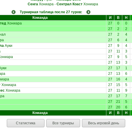
Сенга
Хониара
-
Сентрал Коаст
Хониара
Турнирная таблица после 27 туров:
Команда
И
В
Н
тед
Хониара
27
0
0
27
2
2
нал
27
2
4
ра
27
6
4
ла
Ауки
27
9
4
а
27
11
3
ониара
27
9
5
27
13
3
Ауки
27
17
1
ара
27
13
6
ниара
27
16
4
т
Хониара
27
15
5
лес
Хониара
27
11
9
ра
27
17
7
27
21
5
27
20
6
Команда
И
В
Н
Статистика
Все турниры
Весь игровой день