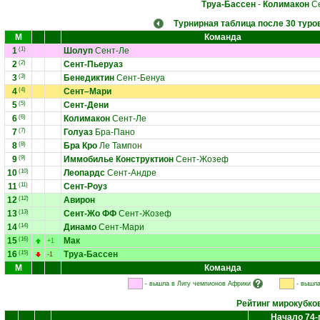
Труа-Бассен
-
Колимакон
Се
Турнирная таблица после 30 туро
М
Команда
1
(1)
Шолуп
Сент-Ле
2
(2)
Сент-Пьеруаз
3
(3)
Бенедиктин
Сент-Бенуа
4
(4)
Сент–Мари
5
(5)
Сент-Дени
6
(6)
Колимакон
Сент-Ле
7
(7)
Голуаз
Бра-Пано
8
(8)
Бра Кро
Ле Тампон
9
(9)
Иммобилье Конструктион
Сент-Жозеф
10
(10)
Леопардс
Сент-Андре
11
(11)
Сент-Роуз
12
(12)
Авирон
13
(13)
Сент-Жо ФФ
Сент-Жозеф
14
(14)
Динамо
Сент-Мари
15
(16)
Мак
+1
16
(15)
Труа-Бассен
-1
М
Команда
- вышла в Лигу чемпионов Африки
- вышла
Рейтинг мирокубко
Начало 74-