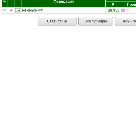
Федерация
№
Р
Пред
Реюньон
18.950
1984
53.
-2
1
1
Статистика
Все турниры
Весь иг