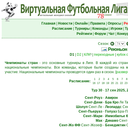
Главная
|
Новости
|
Онлайн
|
Правила
|
Опросы
|
Ре
Расписание
|
Турниры
|
Команды
|
Игроки
|
Т
Рейтинги
|
Форум
|
Чат
|
Конку
Сезон:
Реюньон
D1
|
D2
|
КЛК
|
переходные
|
кубок 
6
Чемпионаты стран
- это основные турниры в Лиге. В каждой из стран
национальные чемпионаты. Все команды, которые были созданы на м
участие. Национальные чемпионаты проводятся один раз в сезон.
[
развер
1
2
3
4
5
6
7
8
Расписание:
16
17
18
19
20
21
22
23
Тур 30
-
17 сен 2025, 
Сент-Роуз
-
Авирон
Сент-Дени
-
Бра Кро
Ле Т
Шолуп
Сент-Ле
-
Леопардс
Сен
Сент-Пьеруаз
-
Голуаз
Бра-П
Сент–Мари
-
Иммобилье К
Мак
-
Динамо
Сент
Сент-Жо ФФ
Сент-Жозеф
-
Бенедиктин
С