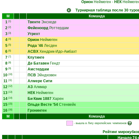
Орион
Неймеген
-
НЕК
Неймеге
Турнирная таблица после 30 туро
М
Команда
1
(1)
Твенте
Энсхеде
2
(2)
Фейеноорд
Роттердам
3
(3)
Утрехт
4
(4)
Орион
Неймеген
5
(5)
Рода '46
Лесден
6
(6)
АСВХ
Хендрик-Идо-Амбахт
7
(7)
Клутинге
8
(8)
Де Батавен
Гендт
9
(9)
Амстердам
10
(10)
ПСВ
Эйндховен
11
(11)
Алмере Сити
12
(12)
АЗ
Алкмар
13
(13)
НЕК
Неймеген
14
(14)
Би Квик 1887
Харен
15
(15)
Ольде Весте '54
Стенвейк
16
(16)
Гронинген
М
Команда
- вышла в Лигу европейских чемпионов
Рейтинг мирокубко
Начало 74-