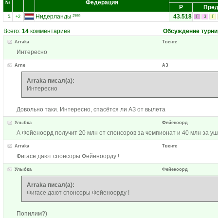
Федерация
№
Р
Пред
Нидерланды
43.518
2769
5.
+2
Г
3
Г
Всего:
14
комментариев
Обсуждение турни
Arraka
Твенте
Интересно
Arne
АЗ
Arraka писал(а):
Интересно
Довольно таки. Интересно, спасётся ли АЗ от вылета
Улыбка
Фейеноорд
А Фейеноорд получит 20 млн от спонсоров за чемпионат и 40 млн за уш
Arraka
Твенте
Фигасе дают спонсоры Фейеноорду !
Улыбка
Фейеноорд
Arraka писал(а):
Фигасе дают спонсоры Фейеноорду !
Попилим?)