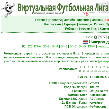
Главная
|
Новости
|
Онлайн
|
Правила
|
Опросы
|
Ре
Расписание
|
Турниры
|
Команды
|
Игроки
|
Т
Рейтинги
|
Форум
|
Чат
|
Конку
Сезон:
Нидерлан
D1
|
D2
|
D3-A
|
D3-B
|
D4-A
|
D4-B
|
D4-C
|
D4-D
|
КЛК
|
перехо
20
Чемпионаты стран
- это основные турниры в Лиге. В каждой из стран
национальные чемпионаты. Все команды, которые были созданы на м
участие. Национальные чемпионаты проводятся один раз в сезон.
[
развер
1
2
3
4
5
6
7
8
Расписание:
16
17
18
19
20
21
22
23
Тур 30
-
17 сен 2025, 
АСВХ
Хендрик-Идо-Амбахт
-
Утрехт
Рода '46
Лесден
-
Твенте
Гронинген
-
Ольде Весте 
Алмере Сити
-
Амстердам
Би Квик 1887
Харен
-
АЗ
Алкмар
Де Батавен
Гендт
-
Клутинге
ПСВ
Эйндховен
-
Фейеноорд