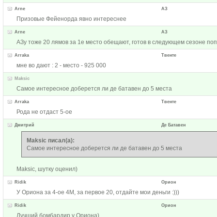
Arne
АЗ
Призовые Фейенорда явно интереснее
Arne
АЗ
АЗу тоже 20 лямов за 1е место обещают, готов в следующем сезоне по
Arraka
Твенте
мне во дают : 2 - место - 925 000
Maksic
Самое интересное доберется ли де батавен до 5 места
Arraka
Твенте
Рода не отдаст 5-ое
Дмитрий
Де Батавен
Maksic писал(а):
Самое интересное доберется ли де батавен до 5 места
Maksic, шутку оценил)
Ridik
Орион
У Ориона за 4-ое 4М, за первое 20, отдайте мои деньги :)))
Ridik
Орион
Лучший бомбардир у Ориона)