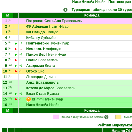
Нико Никойа
Нкейи
-
Понтенегрин
Турнирная таблица после 30 туро
М
Команда
1
(1)
Патронаж Сент-Анн
Браззавиль
2
(2)
ФК Африкан
Пуэнт-Нуар
3
(3)
ФК Нгандо
Овандо
4
(4)
Кибангу
Лубомбо
5
(6)
Понтенегрин
Пуэнт-Нуар
+1
6
(5)
Исмаэль
Импфондо
-1
7
(8)
Пижон Вер
Пуэнт-Нуар
+1
8
(7)
Полис
Браззавиль
-1
9
(10)
Академия
Диата
+1
10
(9)
Отохо
Ойо
-1
11
(11)
Леопардс
Долизи
12
(12)
Аякс Браззиавиль
13
(13)
Котоко де Мфоа
Браззавиль
14
(15)
Блэк Старз
Буэнза
+1
15
(14)
КНФФ
Пуэнт-Нуар
-1
16
(16)
Нико Никойа
Нкейи
М
Команда
- вышла в Лигу чемпионов Африки
- вышла
Рейтинг мирокубко
Начало 74-