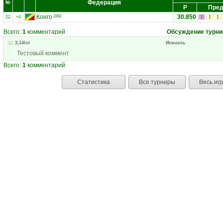
Федерация
№
Р
Пред
Конго
30.850
2262
22.
+4
1
1
1
Всего:
1
комментарий
Обсуждение турни
3,14lot
Исмаэль
Тестовый коммент
Всего:
1
комментарий
Статистика
Все турниры
Весь иг