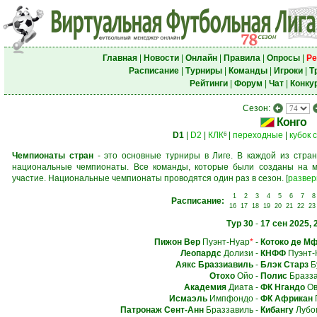
Главная
|
Новости
|
Онлайн
|
Правила
|
Опросы
|
Ре
Расписание
|
Турниры
|
Команды
|
Игроки
|
Т
Рейтинги
|
Форум
|
Чат
|
Конку
Сезон:
Конго
D1
|
D2
|
КЛК
|
переходные
|
кубок 
6
Чемпионаты стран
- это основные турниры в Лиге. В каждой из стран
национальные чемпионаты. Все команды, которые были созданы на м
участие. Национальные чемпионаты проводятся один раз в сезон.
[
развер
1
2
3
4
5
6
7
8
Расписание:
16
17
18
19
20
21
22
23
Тур 30
-
17 сен 2025, 
Пижон Вер
Пуэнт-Нуар
*
-
Котоко де М
Леопардс
Долизи
-
КНФФ
Пуэнт-
Аякс Браззиавиль
-
Блэк Старз
Б
Отохо
Ойо
-
Полис
Бразза
Академия
Диата
-
ФК Нгандо
Ов
Исмаэль
Импфондо
-
ФК Африкан
Патронаж Сент-Анн
Браззавиль
-
Кибангу
Лубо