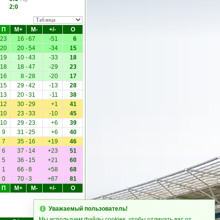
2:0
П
М+
М-
+/-
О
23
16
-
67
-51
6
20
20
-
54
-34
15
19
10
-
43
-33
18
18
18
-
47
-29
23
16
8
-
28
-20
17
15
29
-
42
-13
28
13
20
-
31
-11
38
12
30
-
29
+1
41
10
23
-
33
-10
45
10
29
-
23
+6
39
9
31
-
25
+6
40
7
35
-
16
+19
46
6
37
-
14
+23
51
5
36
-
15
+21
60
1
66
-
8
+58
68
0
70
-
3
+67
81
П
М+
М-
+/-
О
Уважаемый пользователь!
Мы используем файлы cookies, чтобы отличать вас от