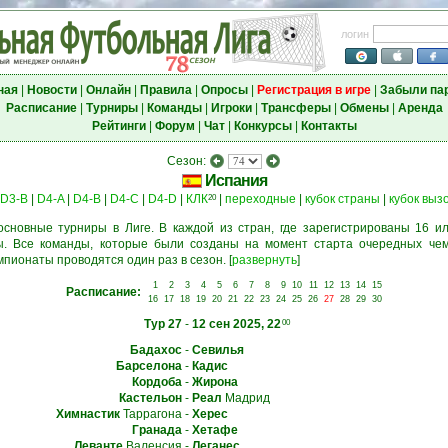
логин
ная
|
Новости
|
Онлайн
|
Правила
|
Опросы
|
Регистрация в игре
|
Забыли па
Расписание
|
Турниры
|
Команды
|
Игроки
|
Трансферы
|
Обмены
|
Аренда
Рейтинги
|
Форум
|
Чат
|
Конкурсы
|
Контакты
Сезон:
Испания
D3-B
|
D4-A
|
D4-B
|
D4-C
|
D4-D
|
КЛК
|
переходные
|
кубок страны
|
кубок выз
20
основные турниры в Лиге. В каждой из стран, где зарегистрированы 16 ил
. Все команды, которые были созданы на момент старта очередных чем
мпионаты проводятся один раз в сезон.
[
развернуть
]
1
2
3
4
5
6
7
8
9
10
11
12
13
14
15
Расписание:
16
17
18
19
20
21
22
23
24
25
26
27
28
29
30
Тур 27
-
12 сен 2025, 22
00
Бадахос
-
Севилья
Барселона
-
Кадис
Кордоба
-
Жирона
Кастельон
-
Реал
Мадрид
Химнастик
Таррагона
-
Херес
Гранада
-
Хетафе
Леванте
Валенсия
-
Леганес