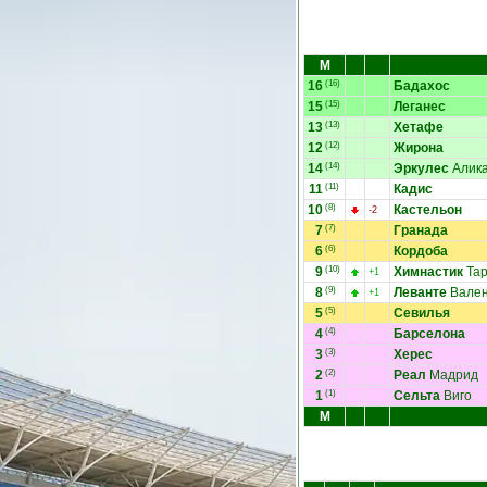
М
16
(16)
Бадахос
15
(15)
Леганес
13
(13)
Хетафе
12
(12)
Жирона
14
(14)
Эркулес
Алик
11
(11)
Кадис
10
(8)
Кастельон
-2
7
(7)
Гранада
6
(6)
Кордоба
9
(10)
Химнастик
Тар
+1
8
(9)
Леванте
Вален
+1
5
(5)
Севилья
4
(4)
Барселона
3
(3)
Херес
2
(2)
Реал
Мадрид
1
(1)
Сельта
Виго
М