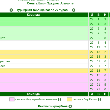
Сельта
Виго
-
Эркулес
Аликанте
Турнирная таблица после 27 туров:
Команда
И
В
Н
27
1
3
27
4
3
27
5
3
27
7
2
анте
27
3
8
27
8
4
27
12
2
27
13
2
27
14
3
рагона
27
11
6
сия
27
11
7
27
13
7
27
15
6
27
19
3
27
21
5
27
27
0
Команда
И
В
Н
- вышла в Лигу европейских чемпионов
- вышла в Лигу Европы
Рейтинг мирокубков