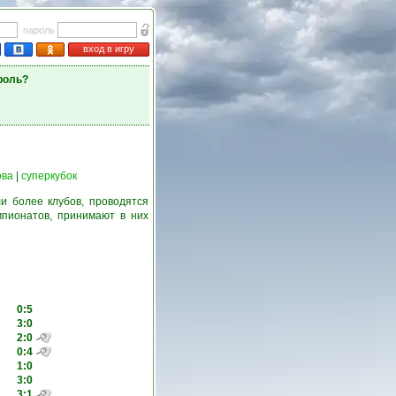
пароль
вход в игру
роль?
ова
|
суперкубок
и более клубов, проводятся
пионатов, принимают в них
0:5
3:0
2:0
0:4
1:0
3:0
3:1