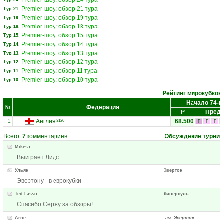
Premier-шоу: обзор 24 тура
Тур 24
.
Premier-шоу: обзор 21 тура
Тур 21
.
Premier-шоу: обзор 19 тура
Тур 19
.
Premier-шоу: обзор 18 тура
Тур 18
.
Premier-шоу: обзор 15 тура
Тур 15
.
Premier-шоу: обзор 14 тура
Тур 14
.
Premier-шоу: обзор 13 тура
Тур 13
.
Premier-шоу: обзор 12 тура
Тур 12
.
Premier-шоу: обзор 11 тура
Тур 11
.
Premier-шоу: обзор 10 тура
Тур 10
.
Рейтинг мирокубко
Начало 74-
Федерация
№
Р
Пред
Англия
68.500
3126
1.
Г
Г
Г
Всего:
7
комментариев
Обсуждение турни
Mikeso
Выиграет Лидс
Ульян
Эвертон
Эвертону - в еврокубки!
Ted Lasso
Ливерпуль
Спасибо Сержу за обзоры!
Arne
зам.
Эвертон