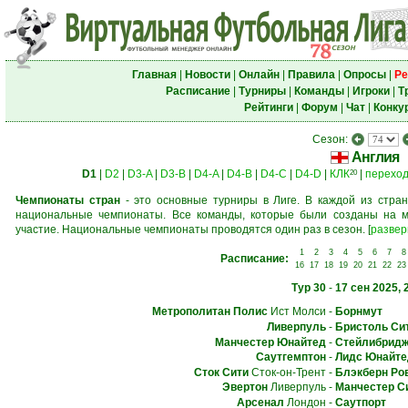
Главная
|
Новости
|
Онлайн
|
Правила
|
Опросы
|
Ре
Расписание
|
Турниры
|
Команды
|
Игроки
|
Т
Рейтинги
|
Форум
|
Чат
|
Конку
Сезон:
Англия
D1
|
D2
|
D3-A
|
D3-B
|
D4-A
|
D4-B
|
D4-C
|
D4-D
|
КЛК
|
перехо
20
Чемпионаты стран
- это основные турниры в Лиге. В каждой из стран
национальные чемпионаты. Все команды, которые были созданы на м
участие. Национальные чемпионаты проводятся один раз в сезон.
[
развер
1
2
3
4
5
6
7
8
Расписание:
16
17
18
19
20
21
22
23
Тур 30
-
17 сен 2025, 
Метрополитан Полис
Ист Молси
-
Борнмут
Ливерпуль
-
Бристоль Си
Манчестер Юнайтед
-
Стейлибридж
Саутгемптон
-
Лидс Юнайте
Сток Сити
Сток-он-Трент
-
Блэкберн Ро
Эвертон
Ливерпуль
-
Манчестер С
Арсенал
Лондон
-
Саутпорт