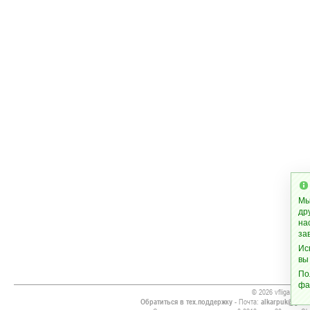
Мы
др
на
за
Ис
вы
По
фа
© 2026 vfliga.info
Обратиться в тех.поддержку
- Почта:
alkarpuk@gmai