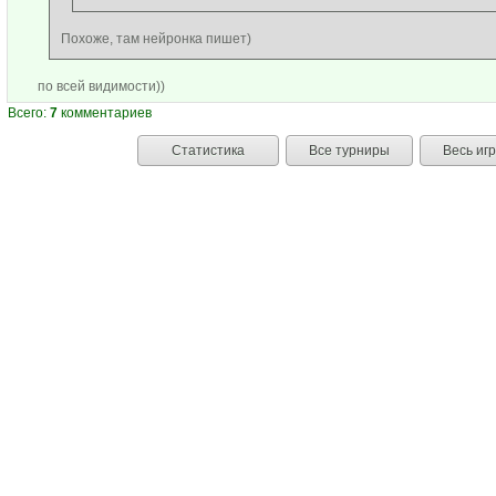
Похоже, там нейронка пишет)
по всей видимости))
Всего:
7
комментариев
Статистика
Все турниры
Весь иг