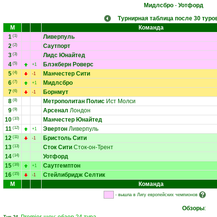
Мидлсбро
-
Уотфорд
Турнирная таблица после 30 туро
М
Команда
1
(1)
Ливерпуль
2
(2)
Саутпорт
3
(3)
Лидс Юнайтед
4
(5)
Блэкберн Роверс
+1
5
(4)
Манчестер Сити
-1
6
(7)
Мидлсбро
+1
7
(6)
Борнмут
-1
8
(8)
Метрополитан Полис
Ист Молси
9
(9)
Арсенал
Лондон
10
(10)
Манчестер Юнайтед
11
(12)
Эвертон
Ливерпуль
+1
12
(11)
Бристоль Сити
-1
13
(13)
Сток Сити
Сток-он-Трент
14
(14)
Уотфорд
15
(16)
Саутгемптон
+1
16
(15)
Стейлибридж Селтик
-1
М
Команда
- вышла в Лигу европейских чемпионов
Обзоры
: