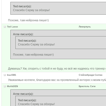
Ted писал(а):
Спасибо Сержу за обзоры!
Похоже, там нейронка пишет)
Ted Lasso
Ливерпуль
Arne писал(а):
Ted писал(а):
Спасибо Сержу за обзоры!
Похоже, там нейронка пишет)
Думаешь? Хм, спорить с тобой я не буду, но всё же надеюсь что тренер 
ksa-0381
Стейлибридж Селтик
Уважаемые коллеги, благодарю вас за проявленный интерес к моим публ
MolibDEN
Бристоль Сити
Arne писал(а):
Ted писал(а):
Спасибо Сержу за обзоры!