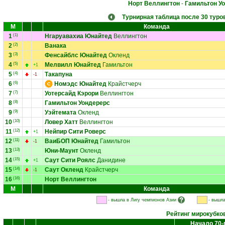
Норт Веллингтон
-
Гамильтон У
Турнирная таблица после 30 туро
М
Команда
1
(1)
Нгаруавахиа Юнайтед
Веллингтон
2
(2)
Ванака
3
(3)
Фенсайблс Юнайтед
Окленд
4
(5)
Мелвилл Юнайтед
Гамильтон
+1
5
(4)
Такапуна
-1
6
(6)
Номэдс Юнайтед
Крайстчерч
7
(7)
Уотерсайд Кэрори
Веллингтон
8
(8)
Гамильтон Уондерерс
9
(9)
Уэйтемата
Окленд
10
(10)
Ловер Хатт
Веллингтон
11
(12)
Нейпир Сити Роверс
+1
12
(11)
ВаиБОП Юнайтед
Гамильтон
-1
13
(13)
Юни-Маунт
Окленд
14
(15)
Саут Сити Роялс
Данидине
+1
15
(14)
Саут Окленд
Крайстчерч
-1
16
(16)
Норт Веллингтон
М
Команда
- вышла в Лигу чемпионов Азии
- вышла
Рейтинг мирокубко
Начало 70-