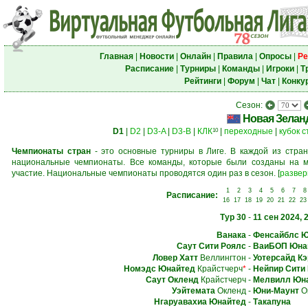
Главная
|
Новости
|
Онлайн
|
Правила
|
Опросы
|
Ре
Расписание
|
Турниры
|
Команды
|
Игроки
|
Т
Рейтинги
|
Форум
|
Чат
|
Конку
Сезон:
Новая Зелан
D1
|
D2
|
D3-A
|
D3-B
|
КЛК
|
переходные
|
кубок 
10
Чемпионаты стран
- это основные турниры в Лиге. В каждой из стран
национальные чемпионаты. Все команды, которые были созданы на м
участие. Национальные чемпионаты проводятся один раз в сезон.
[
развер
1
2
3
4
5
6
7
8
Расписание:
16
17
18
19
20
21
22
23
Тур 30
-
11 сен 2024, 
Ванака
-
Фенсайблс Ю
Саут Сити Роялс
-
ВаиБОП Юна
Ловер Хатт
Веллингтон
-
Уотерсайд Кэ
Номэдс Юнайтед
Крайстчерч
*
-
Нейпир Сити
Саут Окленд
Крайстчерч
-
Мелвилл Юн
Уэйтемата
Окленд
-
Юни-Маунт
О
Нгаруавахиа Юнайтед
-
Такапуна