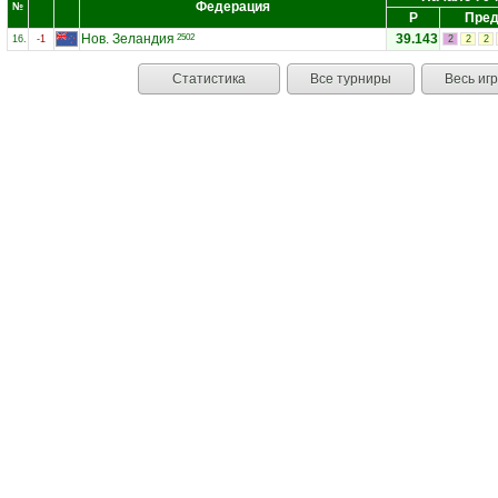
Федерация
№
Р
Пред
Нов. Зеландия
39.143
2502
16.
-1
2
2
2
Статистика
Все турниры
Весь иг