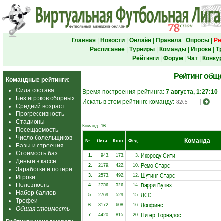
Главная
|
Новости
|
Онлайн
|
Правила
|
Опросы
|
Ре
Расписание
|
Турниры
|
Команды
|
Игроки
|
Т
Рейтинги
|
Форум
|
Чат
|
Конку
Рейтинг общ
Командные рейтинги:
Сила состава
Время построения рейтинга:
7 августа, 1:27:10
Без игроков сборных
Искать в этом рейтинге команду:
Средний возраст
Прогрессивность
Стадионы
Команд:
16
Посещаемость
Число болельщиков
Команда
№
Лига
Конт
Фед
Базы и строения
Стоимость баз
Икороду Сити
1.
943.
173.
3.
Деньги в кассе
Ремо Старс
2.
2179.
422.
10.
Заработки и потери
Шутинг Старс
3.
2573.
492.
12.
Игроки
Варри Вулвз
Полезность
4.
2756.
526.
14.
Набор баллов
ДСС
5.
2769.
529.
15.
Трофеи
Долфинс
6.
3172.
608.
16.
Общая стоимость
Нигер Торнадос
7.
4420.
815.
20.