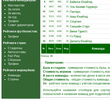
Рейтинги менеджеров:
Байелса Юнайтед
8.
4887.
892.
22.
Мастерство
Эль-Канеми Уорриорз
9.
4927.
899.
23.
За сезон
Пантерз
10.
5264.
962.
24.
За месяц
Аква Юнайтед
11.
5513.
1012.
25.
За год
Спортинг
Трофеи
12.
5793.
1072.
26.
Совет директоров
Саншайн Старс
13.
6126.
1135.
30.
Викки Туристс
Рейтинги футболистов:
14.
6478.
1199.
32.
Го Раунд
Трофеи
15.
6768.
1256.
33.
Далхату Юнайтед
16.
8625.
1580.
39.
Рейтинги стран:
Стадионы
Команда
№
Лига
Конт
Фед
Автосоставы
Fair Play
Команд:
16
Сборные
Примечание:
Трофеи
База и стадион
- суммарная стоимость базы, 
Рейтинги мирокубков:
Стоимость игроков
- суммарная стоимость игр
Команды
В кассе команды
- количество денег в кассе 
Страны
Общая стоимость
- общая стоимость команды
Vs
- рейтинг силы команд с учётом спецвозмож
Используйте названия столбцов для сорти
показателей и названия команд для подробно