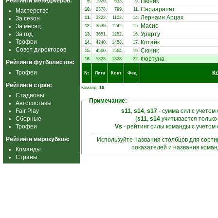
Рейтинги менеджеров:
Пюник
9.
1920.
633.
9.
Сардарапат
10.
2378.
799.
11.
Мастерство
Лернаин Арцах
За сезон
11.
3222.
1102.
14.
Масис
За месяц
12.
3630.
1242.
15.
За год
Урарту
13.
3651.
1252.
16.
Трофеи
Котайк
14.
4240.
1458.
17.
Совет директоров
Сюник
15.
4560.
1564.
19.
Фортуна
16.
5328.
1823.
22.
Рейтинги футболистов:
Трофеи
К
№
Лига
Конт
Фед
Рейтинги стран:
Команд:
16
Стадионы
Примечание:
Автосоставы
Fair Play
s11
,
s14
,
s17
- сумма сил с учетом
Сборные
(
s11
,
s14
учитывается только
Трофеи
Vs
- рейтинг силы команды с учетом
Рейтинги мирокубков:
Используйте названия столбцов для сорт
показателей и названия кома
Команды
Страны