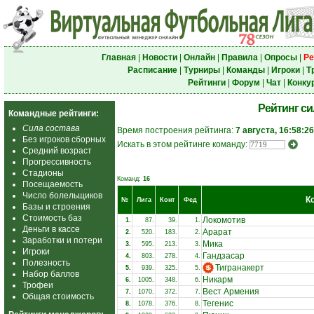
Главная
|
Новости
|
Онлайн
|
Правила
|
Опросы
|
Ре
Расписание
|
Турниры
|
Команды
|
Игроки
|
Т
Рейтинги
|
Форум
|
Чат
|
Конку
Рейтинг с
Командные рейтинги:
Сила состава
Время построения рейтинга:
7 августа, 16:58:26
Без игроков сборных
Искать в этом рейтинге команду:
Средний возраст
Прогрессивность
Стадионы
Команд:
16
Посещаемость
Число болельщиков
К
№
Лига
Конт
Фед
Базы и строения
Стоимость баз
Локомотив
1.
87.
39.
1.
Деньги в кассе
Арарат
2.
520.
183.
2.
Заработки и потери
Мика
3.
595.
213.
3.
Игроки
Гандзасар
4.
803.
278.
4.
Полезность
Тигранакерт
5.
939.
325.
5.
Набор баллов
Никарм
6.
1005.
348.
6.
Трофеи
Вест Армения
7.
1070.
372.
7.
Общая стоимость
Тегенис
8.
1078.
376.
8.