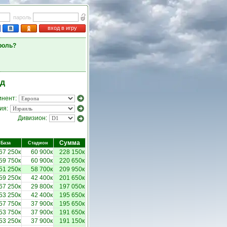
пароль
вход в игру
роль?
нд
инент:
ия:
Дивизион:
Сумма
База
Стадион
67 250к
60 900к
228 150к
59 750к
60 900к
220 650к
51 250к
58 700к
209 950к
59 250к
42 400к
201 650к
67 250к
29 800к
197 050к
53 250к
42 400к
195 650к
57 750к
37 900к
195 650к
53 750к
37 900к
191 650к
53 250к
37 900к
191 150к