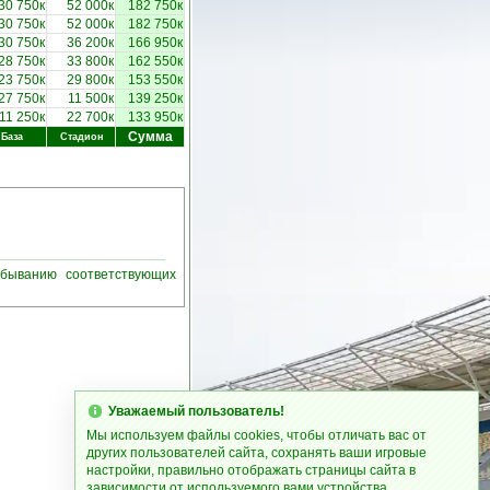
30 750к
52 000к
182 750к
30 750к
52 000к
182 750к
30 750к
36 200к
166 950к
28 750к
33 800к
162 550к
23 750к
29 800к
153 550к
27 750к
11 500к
139 250к
11 250к
22 700к
133 950к
Сумма
База
Стадион
убыванию соответствующих
Уважаемый пользователь!
Мы используем файлы cookies, чтобы отличать вас от
других пользователей сайта, сохранять ваши игровые
настройки, правильно отображать страницы сайта в
зависимости от используемого вами устройства.