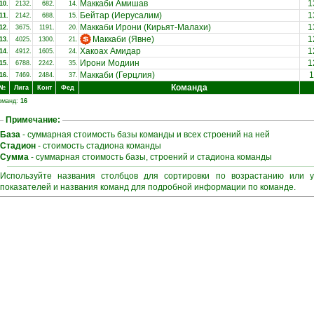
Маккаби Амишав
1
10.
2132.
682.
14.
Бейтар (Иерусалим)
1
11.
2142.
688.
15.
Маккаби Ирони (Кирьят-Малахи)
1
12.
3675.
1191.
20.
Маккаби (Явне)
1
13.
4025.
1300.
21.
Хакоах Амидар
1
14.
4912.
1605.
24.
Ирони Модиин
1
15.
6788.
2242.
35.
Маккаби (Герцлия)
1
16.
7469.
2484.
37.
Команда
№
Лига
Конт
Фед
оманд:
16
Примечание:
База
- суммарная стоимость базы команды и всех строений на ней
Стадион
- стоимость стадиона команды
Сумма
- суммарная стоимость базы, строений и стадиона команды
Используйте названия столбцов для сортировки по возрастанию или 
показателей и названия команд для подробной информации по команде.