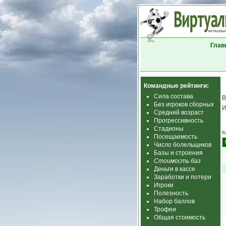
Глав
Командные рейтинги:
Сила состава
В
Без игроков сборных
И
Средний возраст
Прогрессивность
Стадионы
К
Посещаемость
Число болельщиков
Базы и строения
Стоимость баз
Деньги в кассе
Заработки и потери
Игроки
Полезность
Набор баллов
Трофеи
Общая стоимость