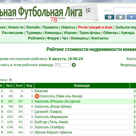
логин
ная
|
Новости
|
Онлайн
|
Правила
|
Опросы
|
Регистрация в игре
|
Забыли па
Расписание
|
Турниры
|
Команды
|
Игроки
|
Трансферы
|
Обмены
|
Аренда
Рейтинги
|
Форум
|
Чат
|
Конкурсы
|
Контакты
Рейтинг стоимости недвижимости кома
ремя построения рейтинга:
8 августа, 18:56:24
Конт
скать в этом рейтинге команду:
Федерац
оманд:
16
Команда
№
Лига
Конт
Фед
Максим
1
1.
42.
8.
1.
Хапоэль (Умм-эль-Фахм)
1
2.
150.
36.
2.
Хапоэль (Ришон-ле-Цион)
1
3.
402.
107.
3.
Хапоэль (Беэр-Шева)
1
4.
748.
206.
6.
Цеирей (Тамра)
1
5.
1022.
297.
7.
Хапоэль Марморек
1
6.
1125.
336.
9.
Бейтар (Тель-Авив)
1
7.
1126.
337.
10.
Хапоэль (Хайфа)
1
8.
1339.
411.
11.
Ирони Кирьят-Шмона
1
9.
1402.
434.
12.