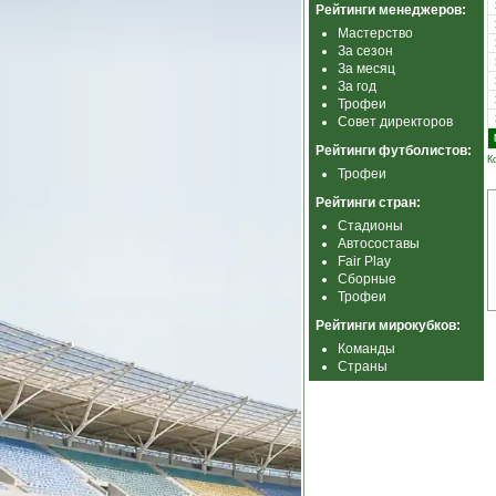
Рейтинги менеджеров:
Мастерство
За сезон
За месяц
За год
Трофеи
Совет директоров
Рейтинги футболистов:
К
Трофеи
Рейтинги стран:
Стадионы
Автосоставы
Fair Play
Сборные
Трофеи
Рейтинги мирокубков:
Команды
Страны