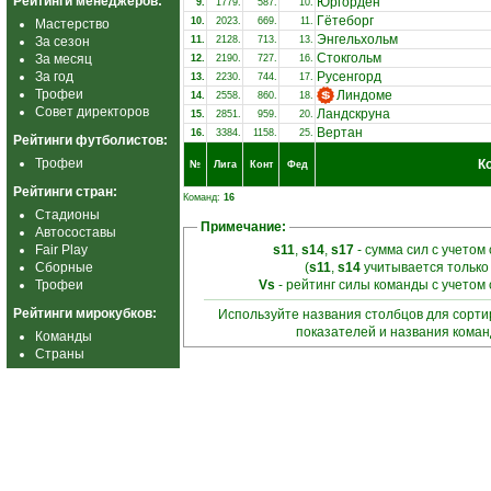
Рейтинги менеджеров:
Юргорден
9.
1779.
587.
10.
Гётеборг
10.
2023.
669.
11.
Мастерство
Энгельхольм
За сезон
11.
2128.
713.
13.
Стокгольм
За месяц
12.
2190.
727.
16.
За год
Русенгорд
13.
2230.
744.
17.
Трофеи
Линдоме
14.
2558.
860.
18.
Совет директоров
Ландскруна
15.
2851.
959.
20.
Вертан
16.
3384.
1158.
25.
Рейтинги футболистов:
Трофеи
К
№
Лига
Конт
Фед
Рейтинги стран:
Команд:
16
Стадионы
Примечание:
Автосоставы
Fair Play
s11
,
s14
,
s17
- сумма сил с учетом
Сборные
(
s11
,
s14
учитывается только
Трофеи
Vs
- рейтинг силы команды с учетом
Рейтинги мирокубков:
Используйте названия столбцов для сорт
показателей и названия кома
Команды
Страны