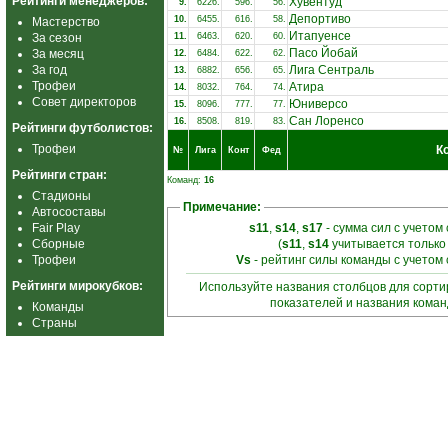
Рейтинги менеджеров:
Хувентуд
9.
6226.
596.
56.
Депортиво
10.
6455.
616.
58.
Мастерство
Итапуенсе
За сезон
11.
6463.
620.
60.
Пасо Йобай
За месяц
12.
6484.
622.
62.
За год
Лига Сентраль
13.
6882.
656.
65.
Трофеи
Атира
14.
8032.
764.
74.
Совет директоров
Юниверсо
15.
8096.
777.
77.
Сан Лоренсо
16.
8508.
819.
83.
Рейтинги футболистов:
Трофеи
К
№
Лига
Конт
Фед
Рейтинги стран:
Команд:
16
Стадионы
Примечание:
Автосоставы
Fair Play
s11
,
s14
,
s17
- сумма сил с учетом
Сборные
(
s11
,
s14
учитывается только
Трофеи
Vs
- рейтинг силы команды с учетом
Рейтинги мирокубков:
Используйте названия столбцов для сорт
показателей и названия кома
Команды
Страны