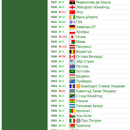
Рекреативу да Каала
9337.
24
Эббсфлит Юнайтед
9338.
26
Угоу
9339.
373
Муна д'Акупе
9340.
101
ГБК
9341.
464
Хамборн 07
9342.
25
Хробры
9343.
71
Осака
9344.
3161
Мама
9345.
25
Прогресс
9346.
1102
Верветуа
9347.
24
Оттава Визардс
9348.
358
Эйр Стрип
9349.
24
Петоне
9350.
95
Хоттейн
9351.
65
Шодмон
9352.
23
Пуайкура
9353.
24
Барбадос Соккер Академи
9354.
143
Хувентуд Танки Линдерт
9355.
622
Стэнд Юнайтед
9356.
23
Уануни
9357.
23
Гильермо Браун
9358.
23
Арсенал
9359.
23
Аль-Ахли
9360.
24
Про Патрия
9361.
24
Туркспор
9362.
105