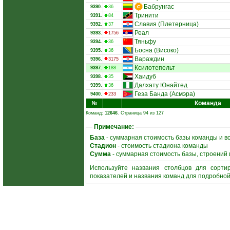
Бабрунгас
9390.
36
Тринити
9391.
84
Славия (Плетерница)
9392.
37
Реал
9393.
1756
Тяньфу
9394.
36
Босна (Високо)
9395.
36
Вараждин
9396.
3175
Ксилотепельт
9397.
188
Хаидуб
9398.
35
Далхату Юнайтед
9399.
36
Геза Банда (Асмэра)
9400.
233
Команда
№
Команд:
12646
. Страница 94 из 127
Примечание:
База
- суммарная стоимость базы команды и в
Стадион
- стоимость стадиона команды
Сумма
- суммарная стоимость базы, строений
Используйте названия столбцов для сорти
показателей и названия команд для подробно