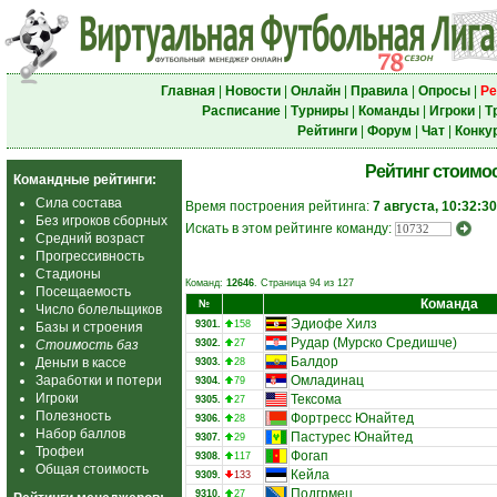
Главная
|
Новости
|
Онлайн
|
Правила
|
Опросы
|
Ре
Расписание
|
Турниры
|
Команды
|
Игроки
|
Т
Рейтинги
|
Форум
|
Чат
|
Конку
Рейтинг стоимо
Командные рейтинги:
Сила состава
Время построения рейтинга:
7 августа, 10:32:30
Без игроков сборных
Искать в этом рейтинге команду:
Средний возраст
Прогрессивность
Стадионы
Команд:
12646
. Страница 94 из 127
Посещаемость
Команда
№
Число болельщиков
Эдиофе Хилз
9301.
158
Базы и строения
Рудар (Мурско Средишче)
Стоимость баз
9302.
27
Балдор
Деньги в кассе
9303.
28
Заработки и потери
Омладинац
9304.
79
Игроки
Тексома
9305.
27
Полезность
Фортресс Юнайтед
9306.
28
Набор баллов
Пастурес Юнайтед
9307.
29
Трофеи
Фогап
9308.
117
Общая стоимость
Кейла
9309.
133
Подгрмец
9310.
27