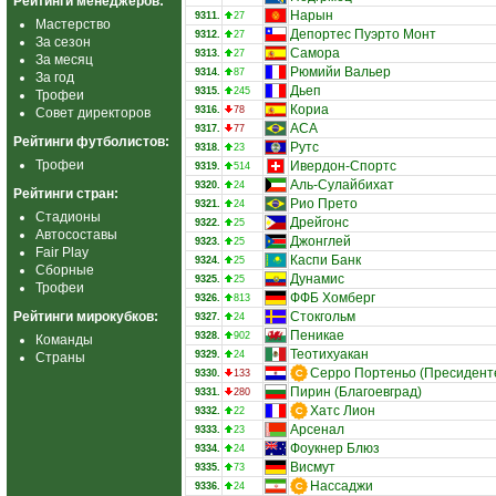
Рейтинги менеджеров:
Нарын
9311.
27
Мастерство
Депортес Пуэрто Монт
9312.
27
За сезон
Самора
9313.
27
За месяц
Рюмийи Вальер
9314.
87
За год
Дьеп
9315.
245
Трофеи
Кориа
9316.
78
Совет директоров
АСА
9317.
77
Рейтинги футболистов:
Рутс
9318.
23
Трофеи
Ивердон-Спортс
9319.
514
Аль-Сулайбихат
9320.
24
Рейтинги стран:
Рио Прето
9321.
24
Стадионы
Дрейгонс
9322.
25
Автосоставы
Джонглей
9323.
25
Fair Play
Каспи Банк
9324.
25
Сборные
Дунамис
9325.
25
Трофеи
ФФБ Хомберг
9326.
813
Рейтинги мирокубков:
Стокгольм
9327.
24
Пеникае
9328.
902
Команды
Теотихуакан
9329.
24
Страны
Серро Портеньо (Пресидент
9330.
133
Пирин (Благоевград)
9331.
280
Хатс Лион
9332.
22
Арсенал
9333.
23
Фоукнер Блюз
9334.
24
Висмут
9335.
73
Нассаджи
9336.
24