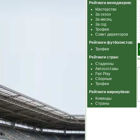
Рейтинги менеджеров:
Мастерство
За сезон
За месяц
За год
Трофеи
Совет директоров
Рейтинги футболистов:
Трофеи
Рейтинги стран:
К
Стадионы
Автосоставы
Fair Play
Сборные
Трофеи
Рейтинги мирокубков:
Команды
Страны