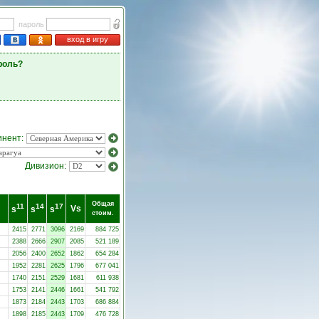
пароль
вход в игру
роль?
инент:
Дивизион:
Общая
11
14
17
Vs
s
s
s
стоим.
2415
2771
3096
2169
884 725
2388
2666
2907
2085
521 189
2056
2400
2652
1862
654 284
1952
2281
2625
1796
677 041
1740
2151
2529
1681
611 938
1753
2141
2446
1661
541 792
1873
2184
2443
1703
686 884
1898
2185
2443
1709
476 728