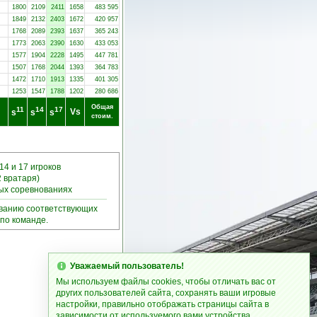
1800
2109
2411
1658
483 595
1849
2132
2403
1672
420 957
1768
2089
2393
1637
365 243
1773
2063
2390
1630
433 053
1577
1904
2228
1495
447 781
1507
1768
2044
1393
364 783
1472
1710
1913
1335
401 305
1253
1547
1788
1202
280 686
Общая
11
14
17
Vs
s
s
s
стоим.
14 и 17 игроков
2 вратаря)
ных соревнованиях
ыванию соответствующих
по команде.
Уважаемый пользователь!
Мы используем файлы cookies, чтобы отличать вас от
других пользователей сайта, сохранять ваши игровые
настройки, правильно отображать страницы сайта в
зависимости от используемого вами устройства.