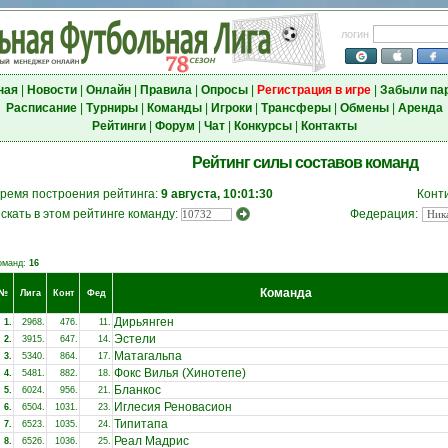
логин
ная
|
Новости
|
Онлайн
|
Правила
|
Опросы
|
Регистрация в игре
|
Забыли па
Расписание
|
Турниры
|
Команды
|
Игроки
|
Трансферы
|
Обмены
|
Аренда
Рейтинги
|
Форум
|
Чат
|
Конкурсы
|
Контакты
Рейтинг силы составов команд
ремя построения рейтинга:
9 августа, 10:01:30
Конт
скать в этом рейтинге команду:
Федерация:
оманд:
16
Команда
№
Лига
Конт
Фед
Дирьянген
1.
2968.
476.
11.
Эстели
2.
3915.
647.
14.
Матагальпа
3.
5340.
864.
17.
Фокс Вилья (Хинотепе)
4.
5481.
882.
18.
Бланкос
5.
6024.
956.
21.
Иглесия Реновасион
6.
6504.
1031.
23.
Типитапа
7.
6523.
1035.
24.
Реал Мадрис
8.
6526.
1036.
25.