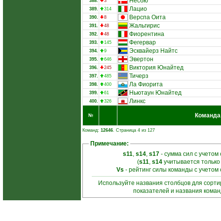
Несбю
388.
3
Лацио
389.
314
Верспа Оита
390.
8
Жальгирис
391.
48
Фиорентина
392.
48
Фегервар
393.
145
Эсквайерз Найтс
394.
9
Эвертон
395.
646
Виктория Юнайтед
396.
245
Тичерз
397.
485
Ла Фиорита
398.
400
Ньютаун Юнайтед
399.
61
Линкс
400.
326
Команда
№
Команд:
12646
. Страница 4 из 127
Примечание:
s11
,
s14
,
s17
- сумма сил с учетом
(
s11
,
s14
учитывается только
Vs
- рейтинг силы команды с учетом
Используйте названия столбцов для сорт
показателей и названия кома