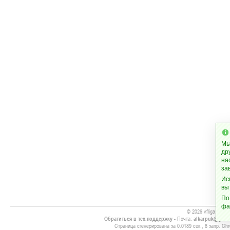
Мы
др
на
за
Ис
вы
По
фа
© 2026 vfliga.info
Обратиться в тех.поддержку
- Почта:
alkarpuk@gmai
Страница сгенерирована за 0.0189 сек., 8 запр. Chr