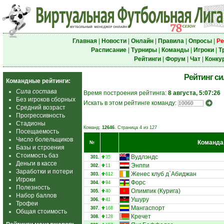
Главная
|
Новости
|
Онлайн
|
Правила
|
Опросы
|
Ре
Расписание
|
Турниры
|
Команды
|
Игроки
|
Т
Рейтинги
|
Форум
|
Чат
|
Конку
Рейтинг с
Командные рейтинги:
Сила состава
Время построения рейтинга:
8 августа, 5:07:26
Без игроков сборных
Искать в этом рейтинге команду:
Средний возраст
Прогрессивность
Стадионы
Команд:
12646
. Страница 4 из 127
Посещаемость
Число болельщиков
Команда
№
Базы и строения
Стоимость баз
Вудлэндс
301.
35
Деньги в кассе
Энппи
302.
11
Заработки и потери
Женес клуб д`Абиджан
303.
612
Игроки
Форс
304.
94
Полезность
Олимпик (Курига)
305.
40
Набор баллов
Ушуру
306.
41
Трофеи
Мангаспорт
307.
168
Общая стоимость
Кречет
308.
128