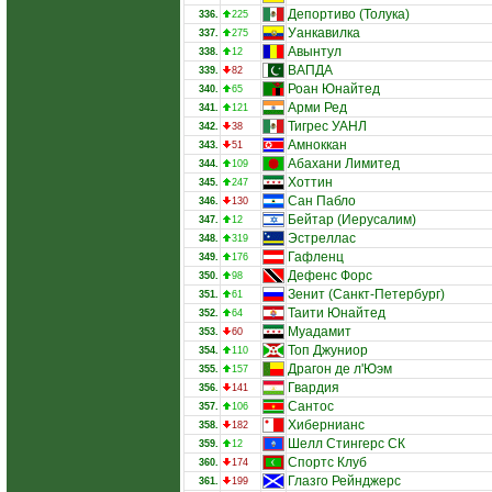
Депортиво (Толука)
336.
225
Уанкавилка
337.
275
Авынтул
338.
12
ВАПДА
339.
82
Роан Юнайтед
340.
65
Арми Ред
341.
121
Тигрес УАНЛ
342.
38
Амноккан
343.
51
Абахани Лимитед
344.
109
Хоттин
345.
247
Сан Пабло
346.
130
Бейтар (Иерусалим)
347.
12
Эстреллас
348.
319
Гафленц
349.
176
Дефенс Форс
350.
98
Зенит (Санкт-Петербург)
351.
61
Таити Юнайтед
352.
64
Муадамит
353.
60
Топ Джуниор
354.
110
Драгон де л'Юэм
355.
157
Гвардия
356.
141
Сантос
357.
106
Хибернианс
358.
182
Шелл Стингерс СК
359.
12
Спортс Клуб
360.
174
Глазго Рейнджерс
361.
199