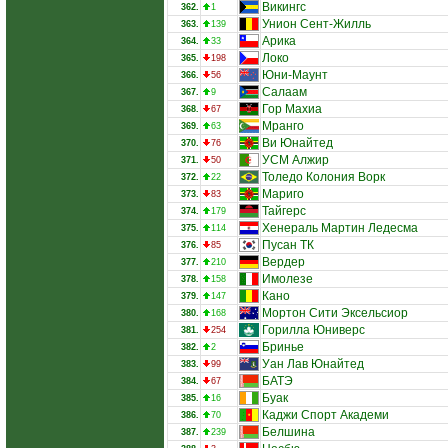
Викингс
362.
1
Унион Сент-Жилль
363.
139
Арика
364.
33
Локо
365.
198
Юни-Маунт
366.
56
Салаам
367.
9
Гор Махиа
368.
67
Мранго
369.
63
Ви Юнайтед
370.
76
УСМ Алжир
371.
50
Толедо Колония Ворк
372.
22
Мариго
373.
83
Тайгерс
374.
179
Хенераль Мартин Ледесма
375.
114
Пусан ТК
376.
85
Вердер
377.
210
Имолезе
378.
158
Кано
379.
147
Мортон Сити Эксельсиор
380.
168
Горилла Юниверс
381.
254
Бринье
382.
2
Уан Лав Юнайтед
383.
99
БАТЭ
384.
67
Буак
385.
16
Каджи Спорт Академи
386.
70
Белшина
387.
239