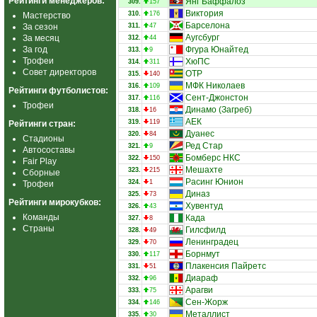
Рейтинги менеджеров:
Янг Баффалоз
309.
157
Виктория
310.
176
Мастерство
Барселона
За сезон
311.
47
Аугсбург
За месяц
312.
44
За год
Фгура Юнайтед
313.
9
Трофеи
ХюПС
314.
311
Совет директоров
ОТР
315.
140
МФК Николаев
316.
109
Рейтинги футболистов:
Сент-Джонстон
317.
116
Трофеи
Динамо (Загреб)
318.
16
АЕК
319.
119
Рейтинги стран:
Дуанес
320.
84
Стадионы
Ред Стар
321.
9
Автосоставы
Бомберс НКС
322.
150
Fair Play
Мешахте
323.
215
Сборные
Расинг Юнион
324.
1
Трофеи
Диназ
325.
73
Рейтинги мирокубков:
Хувентуд
326.
43
Команды
Када
327.
8
Страны
Гилсфилд
328.
49
Ленинградец
329.
70
Борнмут
330.
117
Плакенсия Пайретс
331.
51
Диараф
332.
96
Арагви
333.
75
Сен-Жорж
334.
146
Металлист
335.
30