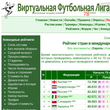
Главная
|
Новости
|
Онлайн
|
Правила
|
Опросы
|
Ре
Расписание
|
Турниры
|
Команды
|
Игроки
|
Т
Рейтинги
|
Форум
|
Чат
|
Конку
Сез
Командные рейтинги:
Рейтинг стран в междунаро
Сила состава
Все континенты
|
Европа
|
Аз
Без игроков сборных
Средний возраст
Время окончательного построения рейтинга:
Прогрессивность
которых проводились чемпионаты с 66 по 70 се
Стадионы
те дивизионы, в которых проводился чемпионат 
Посещаемость
Число болельщиков
Базы и строения
Начало 70-
Федерация
№
Стоимость баз
Р
Пред
Деньги в кассе
Англия
72.708
3124
1.
Г
Г
Г
Заработки и потери
Нидерланды
46.033
2764
2.
Г
Г
Г
Игроки
Россия
42.443
Полезность
2778
3.
+5
Г
3
Г
Набор баллов
Италия
42.571
2807
4.
+3
Г
3
Г
Трофеи
Словакия
38.083
2346
5.
+8
3
2
2
Общая стоимость
Украина
40.019
3048
6.
+6
3
2
2