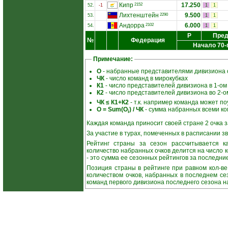
Кипр
17.250
2152
52.
-1
1
1
Лихтенштейн
9.500
2290
53.
1
1
Андорра
6.000
2102
54.
1
1
Р
Пред
№
Федерация
Начало 70-
Примечание:
О
- набранные представителями дивизиона о
ЧК
- число команд в мирокубках
К1
- число представителей дивизиона в 1-ом
К2
- число представителей дивизиона во 2-о
ЧК ≤ К1+К2
- т.к. например команда может поу
О = Sum(О
) / ЧК
- сумма набранных всеми ко
i
Каждая команда приносит своей стране 2 очка за
За участие в турах, помеченных в расписании зв
Рейтинг страны за сезон рассчитывается ка
количество набранных очков делится на число 
- это сумма ее сезонных рейтингов за последние
Позиция страны в рейтинге при равном кол-в
количеством очков, набранных в последнем се
команд первого дивизиона последнего сезона н