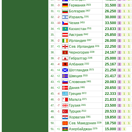
Германия
31.500
2923
30.
-3
1
1
1
Болгария
26.250
2407
31.
+1
1
1
1
Израиль
30.000
2191
32.
-2
1
1
1
Чехия
33.500
2453
33.
-10
1
1
1
Казахстан
23.833
2511
34.
+5
1
1
1
Австрия
25.850
2642
35.
1
1
1
Ирландия
26.000
2267
36.
-2
1
1
1
Сев. Ирландия
22.250
2211
37.
+5
1
1
1
Черногория
24.167
2239
38.
1
1
1
Гибралтар
25.000
2146
39.
-2
1
1
1
Албания
25.167
2152
40.
-4
1
1
1
Шотландия
21.250
2573
41.
+4
1
1
1
Швеция
21.417
2533
42.
+2
1
1
1
Словения
20.083
2461
43.
+5
1
1
1
Дания
20.650
2481
44.
+2
1
1
1
Греция
22.333
2672
45.
-4
1
1
1
Мальта
21.833
2371
46.
-3
1
1
1
Грузия
23.500
2441
47.
-7
1
1
1
Турция
20.533
2513
48.
-1
1
1
1
Хорватия
19.850
2381
49.
1
1
1
Сев. Македония
18.750
2239
50.
1
1
1
Азербайджан
15.000
2379
51.
+1
1
1