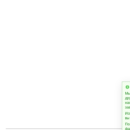
Мы
др
на
за
Ис
вы
По
фа