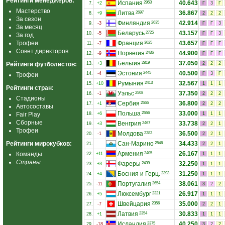
Рейтинги менеджеров:
Испания
40.643
2953
7.
+2
Г
3
Г
Мастерство
Литва
36.867
2697
8.
+9
2
2
2
За сезон
Финляндия
42.914
2635
9.
-3
Г
Г
3
За месяц
Беларусь
43.157
2725
10.
-5
Г
Г
3
За год
Трофеи
Франция
43.657
3025
11.
-7
Г
Г
Г
Совет директоров
Норвегия
44.900
2436
12.
-9
Г
Г
Г
Бельгия
37.050
2819
Рейтинги футболистов:
13.
+3
2
2
2
Эстония
40.500
2445
14.
-4
Г
3
Г
Трофеи
Румыния
32.567
2413
15.
+10
1
1
1
Рейтинги стран:
Уэльс
37.350
2508
16.
-1
2
2
2
Стадионы
Сербия
36.800
2555
17.
+1
2
2
2
Автосоставы
Польша
33.000
2556
Fair Play
18.
+6
1
1
1
Сборные
Венгрия
33.738
2467
19.
+3
2
2
1
Трофеи
Молдова
36.500
2383
20.
-1
2
2
1
Рейтинги мирокубков:
Сан-Марино
34.433
2546
21.
2
2
1
Армения
26.167
Команды
2405
22.
+11
1
1
1
Страны
Фареры
32.250
2439
23.
+3
1
1
1
Босния и Герц.
31.250
2393
24.
+4
1
1
1
Португалия
38.061
2654
25.
-11
3
2
2
Люксембург
26.917
2321
26.
+5
1
1
1
Швейцария
35.000
2356
27.
-7
2
2
1
Латвия
30.833
2354
28.
+1
1
1
1
Исландия
40.250
2375
29.
-18
3
2
2