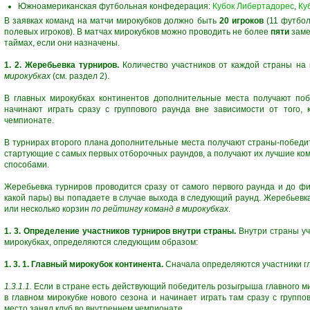
Южноамериканская футбольная конфедерация:
Кубок Либертадорес
,
Ку
В заявках команд на матчи мирокубков должно быть
20 игроков
(11 футбол
полевых игроков). В матчах мирокубков можно проводить не более
пяти
заме
таймах, если они назначены.
1. 2. Жеребьевка турниров.
Количество участников от каждой страны на
мирокубках
(см. раздел 2).
В главных мирокубках континентов дополнительные места получают поб
начинают играть сразу с группового раунда вне зависимости от того,
чемпионате.
В турнирах второго плана дополнительные места получают страны-победите
стартующие с самых первых отборочных раундов, а получают их лучшие ком
способами.
Жеребьевка турниров проводится сразу от самого первого раунда и до фи
какой пары) вы попадаете в случае выхода в следующий раунд. Жеребьевка
или несколько корзин
по рейтингу команд в мирокубках
.
1. 3. Определение участников турниров внутри страны.
Внутри страны уч
мирокубках, определяются следующим образом:
1. 3. 1. Главный мирокубок континента.
Сначала определяются участники гл
1.3.1.1.
Если в стране есть действующий победитель розыгрыша главного ми
в главном мирокубке нового сезона и начинает играть там сразу с группов
место занял клуб во внутреннем чемпионате.