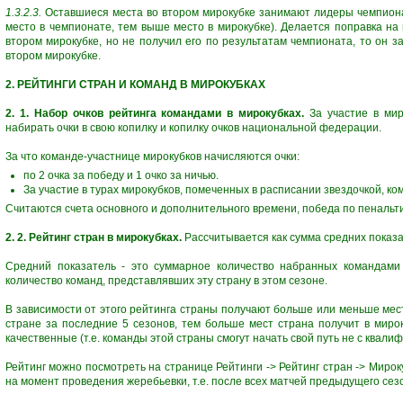
1.3.2.3.
Оставшиеся места во втором мирокубке занимают лидеры чемпиона
место в чемпионате, тем выше место в мирокубке). Делается поправка на п
втором мирокубке, но не получил его по результатам чемпионата, то он
втором мирокубке.
2. РЕЙТИНГИ СТРАН И КОМАНД В МИРОКУБКАХ
2. 1. Набор очков рейтинга командами в мирокубках.
За участие в мир
набирать очки в свою копилку и копилку очков национальной федерации.
За что команде-участнице мирокубков начисляются очки:
по 2 очка за победу и 1 очко за ничью.
За участие в турах мирокубков, помеченных в расписании звездочкой, ко
Считаются счета основного и дополнительного времени, победа по пенальти
2. 2. Рейтинг стран в мирокубках.
Рассчитывается как сумма средних показа
Средний показатель - это суммарное количество набранных командами 
количество команд, представлявших эту страну в этом сезоне.
В зависимости от этого рейтинга страны получают больше или меньше мес
стране за последние 5 сезонов, тем больше мест страна получит в миро
качественные (т.е. команды этой страны смогут начать свой путь не с квалифи
Рейтинг можно посмотреть на странице Рейтинги -> Рейтинг стран -> Мирок
на момент проведения жеребьевки, т.е. после всех матчей предыдущего сез