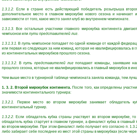
1.3.1.2.
Если в стране есть действующий победитель розыгрыша второго
дополнительное место в главном мирокубке нового сезона и начинает и
зависимости от того, какое место занял клуб во внутреннем чемпионате.
1.3.1.3.
Все остальные участники главного мирокубка континента двигаю
чемпионов
или
пути представителей лиг
.
1.3.1.3.1.
В
путь чемпионов
попадает по одной команде от каждой федераци
или первая из следующих за ним команд, которая не квалифицировалась в г
из континентальных мирокубков прошлого сезона.
1.3.1.3.2.
В
путь представителей лиг
попадают команды, занявшие наи
прошлого сезона, которые не квалифицировались в главный мирокубок в ино
Чем выше место в турнирной таблице чемпионата заняла команда, тем лучше
1. 3. 2. Второй мирокубок континента.
После того, как определены участни
значимости континентального турнира:
1.3.2.1.
Первое место во втором мирокубке занимает обладатель ку
континентальный турнир.
1.3.2.2.
Если обладатель кубка страны участвует во втором мирокубке, то
обладатель кубка стартует в главном турнире, а финалист кубка в главный
во втором мирокубке. При этом финалист либо получает его согласно п. 1.3.
либо забирает себе последнее из мест этой страны в мирокубках (если чер