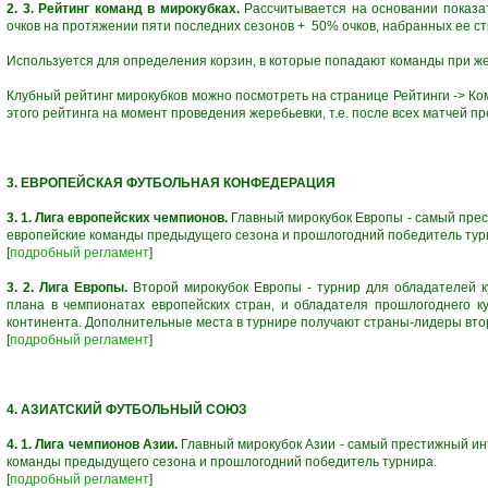
2. 3. Рейтинг команд в мирокубках.
Рассчитывается на основании показат
очков на протяжении пяти последних сезонов + 50% очков, набранных ее ст
Используется для определения корзин, в которые попадают команды при же
Клубный рейтинг мирокубков можно посмотреть на странице Рейтинги -> Ко
этого рейтинга на момент проведения жеребьевки, т.е. после всех матчей п
3. ЕВРОПЕЙСКАЯ ФУТБОЛЬНАЯ КОНФЕДЕРАЦИЯ
3. 1. Лига европейских чемпионов.
Главный мирокубок Европы - самый пре
европейские команды предыдущего сезона и прошлогодний победитель тур
[
подробный регламент
]
3. 2. Лига Европы.
Второй мирокубок Европы - турнир для обладателей ку
плана в чемпионатах европейских стран, и обладателя прошлогоднего ку
континента. Дополнительные места в турнире получают страны-лидеры вто
[
подробный регламент
]
4. АЗИАТСКИЙ ФУТБОЛЬНЫЙ СОЮЗ
4. 1. Лига чемпионов Азии.
Главный мирокубок Азии - самый престижный ин
команды предыдущего сезона и прошлогодний победитель турнира.
[
подробный регламент
]