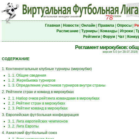
Главная
|
Новости
|
Онлайн
|
Правила
|
Опросы
|
Ре
Расписание
|
Турниры
|
Команды
|
Игроки
|
Т
Рейтинги
|
Форум
|
Чат
|
Конку
Регламент мирокубков: общ
версия 5.0 (от 29.07.2019)
СОДЕРЖАНИЕ
1. Континентальные клубные турниры (мирокубки)
1. 1. Общие сведения
1. 2. Жеребьевка турниров
1. 3. Определение участников турниров внутри страны
2. Рейтинги стран и команд в мирокубках
2. 1. Набор очков рейтинга командами в мирокубках
2. 2. Рейтинг стран в мирокубках
2. 3. Рейтинг команд в мирокубках
3. Европейская футбольная конфедерация
3. 1. Лига европейских чемпионов
3. 2. Лига Европы
4. Азиатский футбольный союз