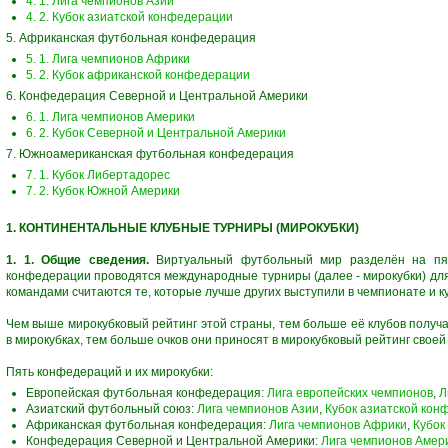
4. 1. Лига чемпионов Азии
4. 2. Кубок азиатской конфедерации
5. Африканская футбольная конфедерация
5. 1. Лига чемпионов Африки
5. 2. Кубок африканской конфедерации
6. Конфедерация Северной и Центральной Америки
6. 1. Лига чемпионов Америки
6. 2. Кубок Северной и Центральной Америки
7. Южноамериканская футбольная конфедерация
7. 1. Кубок Либертадорес
7. 2. Кубок Южной Америки
1. КОНТИНЕНТАЛЬНЫЕ КЛУБНЫЕ ТУРНИРЫ (МИРОКУБКИ)
1. 1. Общие сведения.
Виртуальный футбольный мир разделён на пят
конфедерации проводятся международные турниры (далее - мирокубки) дл
командами считаются те, которые лучше других выступили в чемпионате и к
Чем выше мирокубковый рейтинг этой страны, тем больше её клубов получа
в мирокубках, тем больше очков они приносят в мирокубковый рейтинг своей
Пять конфедераций и их мирокубки:
Европейская футбольная конфедерация:
Лига европейских чемпионов
,
Л
Азиатский футбольный союз:
Лига чемпионов Азии
,
Кубок азиатской кон
Африканская футбольная конфедерация:
Лига чемпионов Африки
,
Кубок
Конфедерация Северной и Центральной Америки:
Лига чемпионов Амер