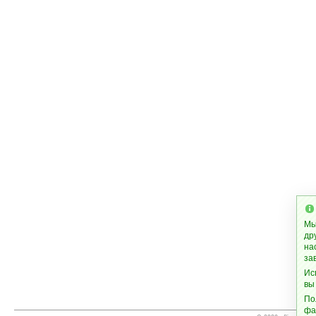
Мы
др
на
за
Ис
вы
По
фа