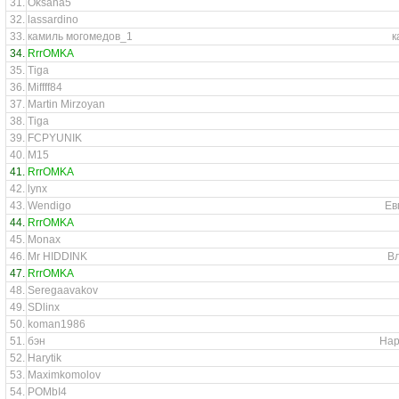
31.
Oksana5
32.
lassardino
33.
камиль могомедов_1
к
34.
RrrOMKA
35.
Tiga
36.
Miffff84
37.
Martin Mirzoyan
38.
Tiga
39.
FCPYUNIK
40.
M15
41.
RrrOMKA
42.
lynx
43.
Wendigo
Ев
44.
RrrOMKA
45.
Monax
46.
Mr HIDDINK
В
47.
RrrOMKA
48.
Seregaavakov
49.
SDlinx
50.
koman1986
51.
бэн
Нар
52.
Harytik
53.
Maximkomolov
54.
POMbI4