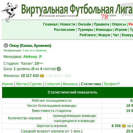
Главная
|
Новости
|
Онлайн
|
Правила
|
Опросы
|
Ре
Расписание
|
Турниры
|
Команды
|
Игроки
|
Т
Рейтинги
|
Форум
|
Чат
|
Конку
Онор (Капан, Армения)
Конференция:
2 место в Армении
Менеджер:
Aleksey_P.
Стадион: "Капан",
10
тыс.
База:
1
уровень (
0
из
4
слотов)
Финансы:
10 117 432
= 10 117к = 10м
Игроки
|
Матчи
|
Сделки
|
События
|
Финансы
|
Статистика
|
Трофеи
13
Статистический показатель
Рейтинг посещаемости
:
0
Число болельщиков команды:
18 
Вместимость стадиона
:
10 
принадлежащих команде
:
Количество игроков
находящихся в команде
:
Зарплата игроков
:
8 356
за 
Средний возраст игроков (от 1 млн.)
:
25,