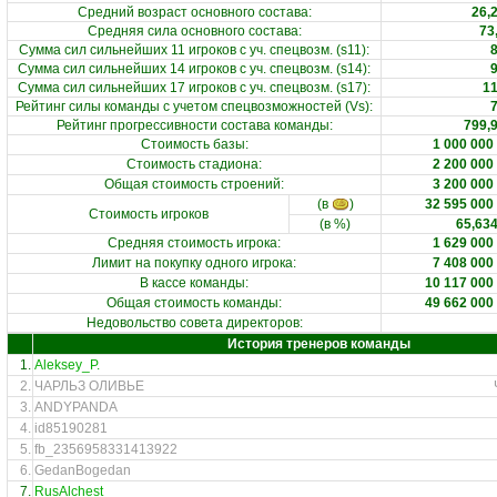
Средний возраст основного состава
:
26,
Средняя сила основного состава
:
73
Сумма сил сильнейших 11 игроков с уч. спецвозм. (s11)
:
Сумма сил сильнейших 14 игроков с уч. спецвозм. (s14)
:
Сумма сил сильнейших 17 игроков с уч. спецвозм. (s17)
:
1
Рейтинг силы команды с учетом спецвозможностей (Vs)
:
Рейтинг прогрессивности состава команды
:
799,
Стоимость базы
:
1 000 000
Стоимость стадиона
:
2 200 000
Общая стоимость строений
:
3 200 000
(в
)
32 595 000
Стоимость игроков
(в %)
65,63
Средняя стоимость игрока
:
1 629 000
Лимит на покупку одного игрока
:
7 408 000
В кассе команды
:
10 117 000
Общая стоимость команды
:
49 662 000
Недовольство совета директоров:
История тренеров команды
1.
Aleksey_P.
2.
ЧАРЛЬЗ ОЛИВЬЕ
3.
ANDYPANDA
4.
id85190281
5.
fb_2356958331413922
6.
GedanBogedan
7.
RusAlchest