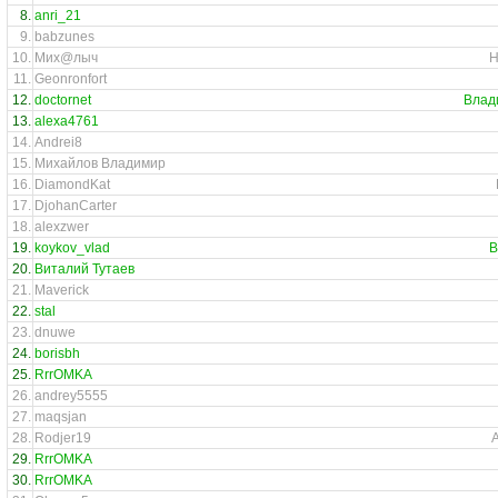
8.
anri_21
9.
babzunes
10.
Мих@лыч
Н
11.
Geonronfort
12.
doctornet
Влад
13.
alexa4761
14.
Andrei8
15.
Михайлов Владимир
16.
DiamondKat
17.
DjohanCarter
18.
alexzwer
19.
koykov_vlad
В
20.
Виталий Тутаев
21.
Maverick
22.
stal
23.
dnuwe
24.
borisbh
25.
RrrOMKA
26.
andrey5555
27.
maqsjan
28.
Rodjer19
29.
RrrOMKA
30.
RrrOMKA