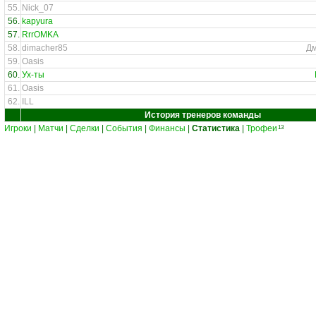
55.
Nick_07
56.
kapyura
57.
RrrOMKA
58.
dimacher85
Дм
59.
Oasis
60.
Ух-ты
61.
Oasis
62.
ILL
История тренеров команды
Игроки
|
Матчи
|
Сделки
|
События
|
Финансы
|
Статистика
|
Трофеи
13