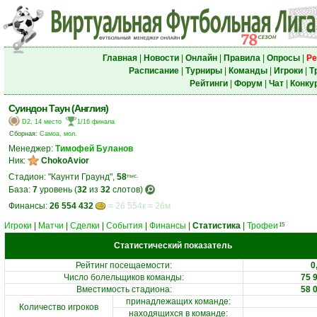
Главная
|
Новости
|
Онлайн
|
Правила
|
Опросы
|
Ре
Расписание
|
Турниры
|
Команды
|
Игроки
|
Т
Рейтинги
|
Форум
|
Чат
|
Конку
Суиндон Таун (Англия)
D2, 14 место
1/16 финала
Сборная:
Самоа, мол.
Менеджер:
Тимофей Буланов
Ник:
ChokoAvior
Стадион: "Каунти Граунд",
58
тыс.
База:
7
уровень (
32
из
32
слотов)
Финансы:
26 554 432
= 26 554к = 26м
Игроки
|
Матчи
|
Сделки
|
События
|
Финансы
|
Статистика
|
Трофеи
15
Статистический показатель
Рейтинг посещаемости
:
0
Число болельщиков команды:
75 
Вместимость стадиона
:
58 
принадлежащих команде
:
Количество игроков
находящихся в команде
: