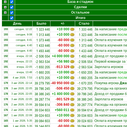
База и стадион
Сделки
Остальное
Итого
День
Было
+/-
Стало
1 323 446
1 333 446
+10 000
За написание
предм
193
сегодня, 12:22
1 313 446
1 323 446
+10 000
За написание
после
193
сегодня, 9:08
1 373 446
1 313 446
-60 000
Оплата изучения тр
193
сегодня, 4:41
1 433 446
1 373 446
-60 000
Оплата изучения пе
193
сегодня, 4:40
1 493 446
1 433 446
-60 000
Оплата изучения тр
193
сегодня, 4:40
-2 506 554
1 493 446
+4 000 000
Доход от продажи с
192
вчера, 22:16
-2 563 534
-2 506 554
+56 980
Первой команде за
192
вчера, 22:15
-1 650 205
-2 563 534
-913 329
Зарплата игроков
191
вчера, 22:05
-1 660 205
-1 650 205
+10 000
За написание
предм
191
вчера, 13:48
-1 670 205
-1 660 205
+10 000
За написание
после
180
4 авг 2026, 7:53
39 279 795
-1 670 205
-40 950 000
Покупка игрока
Джа
179
3 авг 2026, 22:14
39 786 245
39 279 795
-506 450
Расходы на органи
178
3 авг 2026, 22:05
38 386 245
39 786 245
+1 400 000
Доход от продажи 
178
3 авг 2026, 22:05
39 287 774
38 386 245
-901 529
Зарплата игроков
178
3 авг 2026, 22:05
39 594 614
39 287 774
-306 840
Расходы на органи
176
2 авг 2026, 15:06
39 034 603
39 594 614
+560 011
Доход от продажи 
176
2 авг 2026, 15:06
39 024 603
39 034 603
+10 000
За написание
предм
167
1 авг 2026, 22:09
39 084 603
39 024 603
-60 000
Оплата изучения тр
165
1 авг 2026, 5:35
39 144 603
39 084 603
-60 000
Оплата изучения пе
165
1 авг 2026, 5:35