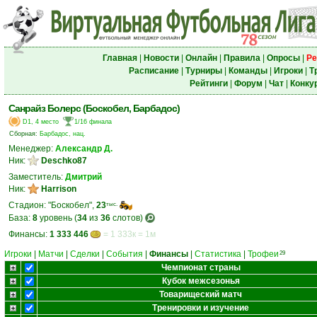
Главная
|
Новости
|
Онлайн
|
Правила
|
Опросы
|
Ре
Расписание
|
Турниры
|
Команды
|
Игроки
|
Т
Рейтинги
|
Форум
|
Чат
|
Конку
Санрайз Болерс (Боскобел, Барбадос)
D1, 4 место
1/16 финала
Сборная:
Барбадос, нац.
Менеджер:
Александр Д.
Ник:
Deschko87
Заместитель:
Дмитрий
Ник:
Harrison
Стадион: "Боскобел",
23
тыс.
База:
8
уровень (
34
из
36
слотов)
Финансы:
1 333 446
= 1 333к = 1м
Игроки
|
Матчи
|
Сделки
|
События
|
Финансы
|
Статистика
|
Трофеи
29
Чемпионат страны
Кубок межсезонья
Товарищеский матч
Тренировки и изучение