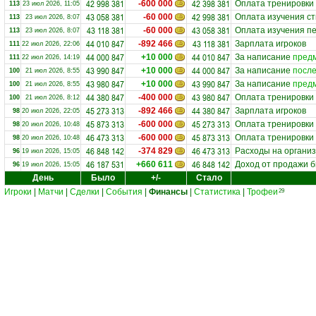
42 998 381
42 398 381
-600 000
Оплата тренировки
113
23 июл 2026, 11:05
43 058 381
42 998 381
-60 000
Оплата изучения ст
113
23 июл 2026, 8:07
43 118 381
43 058 381
-60 000
Оплата изучения пе
113
23 июл 2026, 8:07
44 010 847
43 118 381
-892 466
Зарплата игроков
111
22 июл 2026, 22:06
44 000 847
44 010 847
+10 000
За написание
предм
111
22 июл 2026, 14:19
43 990 847
44 000 847
+10 000
За написание
после
100
21 июл 2026, 8:55
43 980 847
43 990 847
+10 000
За написание
предм
100
21 июл 2026, 8:55
44 380 847
43 980 847
-400 000
Оплата тренировки
100
21 июл 2026, 8:12
45 273 313
44 380 847
-892 466
Зарплата игроков
98
20 июл 2026, 22:05
45 873 313
45 273 313
-600 000
Оплата тренировки
98
20 июл 2026, 10:48
46 473 313
45 873 313
-600 000
Оплата тренировки
98
20 июл 2026, 10:48
46 848 142
46 473 313
-374 829
Расходы на органи
96
19 июл 2026, 15:05
46 187 531
46 848 142
+660 611
Доход от продажи 
96
19 июл 2026, 15:05
День
Было
+/-
Стало
Игроки
|
Матчи
|
Сделки
|
События
|
Финансы
|
Статистика
|
Трофеи
29