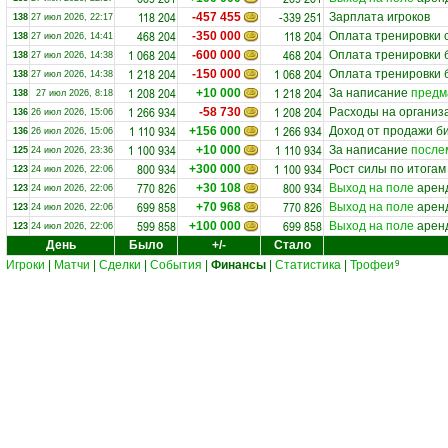
118 204
-339 251
-457 455
Зарплата игроков
138
27 июл 2026, 22:17
468 204
118 204
-350 000
Оплата тренировки
138
27 июл 2026, 14:41
1 068 204
468 204
-600 000
Оплата тренировки 
138
27 июл 2026, 14:38
1 218 204
1 068 204
-150 000
Оплата тренировки 
138
27 июл 2026, 14:38
1 208 204
1 218 204
+10 000
За написание
предм
138
27 июл 2026, 8:18
1 266 934
1 208 204
-58 730
Расходы на организ
136
26 июл 2026, 15:06
1 110 934
1 266 934
+156 000
Доход от продажи б
136
26 июл 2026, 15:06
1 100 934
1 110 934
+10 000
За написание
после
125
24 июл 2026, 23:36
800 934
1 100 934
+300 000
Рост силы по итога
123
24 июл 2026, 22:06
770 826
800 934
+30 108
Выход на поле
аренд
123
24 июл 2026, 22:06
699 858
770 826
+70 968
Выход на поле
аренд
123
24 июл 2026, 22:06
599 858
699 858
+100 000
Выход на поле
аренд
123
24 июл 2026, 22:06
День
Было
+/-
Стало
Игроки
|
Матчи
|
Сделки
|
События
|
Финансы
|
Статистика
|
Трофеи
9