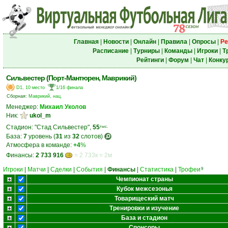
Главная
|
Новости
|
Онлайн
|
Правила
|
Опросы
|
Ре
Расписание
|
Турниры
|
Команды
|
Игроки
|
Т
Рейтинги
|
Форум
|
Чат
|
Конку
Сильвестер (Порт-Мантюрен, Маврикий)
D1, 10 место
1/16 финала
Сборная:
Маврикий, нац.
Менеджер:
Михаил Уколов
Ник:
ukol_m
Стадион: "Стад Сильвестер",
55
тыс.
База:
7
уровень (
31
из
32
слотов)
Атмосфера в команде:
+4
%
Финансы:
2 733 916
= 2 733к = 2м
Игроки
|
Матчи
|
Сделки
|
События
|
Финансы
|
Статистика
|
Трофеи
9
Чемпионат страны
Кубок межсезонья
Товарищеский матч
Тренировки и изучение
База и стадион
Спонсоры