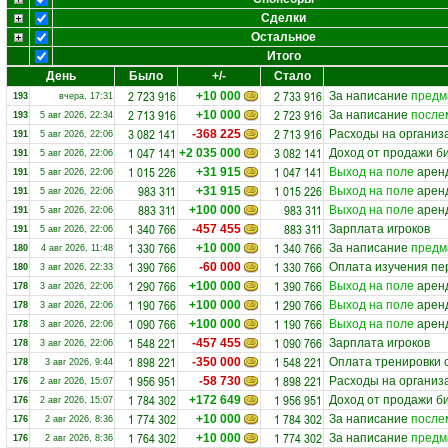
Сделки
Остальное
Итого
День
Было
+/-
Стало
2 723 916
2 733 916
+10 000
За написание
предм
193
вчера, 17:31
2 713 916
2 723 916
+10 000
За написание
после
193
5 авг 2026, 22:34
3 082 141
2 713 916
-368 225
Расходы на организ
191
5 авг 2026, 22:06
1 047 141
3 082 141
+2 035 000
Доход от продажи б
191
5 авг 2026, 22:06
1 015 226
1 047 141
+31 915
Выход на поле
аренд
191
5 авг 2026, 22:06
983 311
1 015 226
+31 915
Выход на поле
аренд
191
5 авг 2026, 22:06
883 311
983 311
+100 000
Выход на поле
аренд
191
5 авг 2026, 22:06
1 340 766
883 311
-457 455
Зарплата игроков
191
5 авг 2026, 22:06
1 330 766
1 340 766
+10 000
За написание
предм
180
4 авг 2026, 11:48
1 390 766
1 330 766
-60 000
Оплата изучения пе
180
3 авг 2026, 22:33
1 290 766
1 390 766
+100 000
Выход на поле
аренд
178
3 авг 2026, 22:06
1 190 766
1 290 766
+100 000
Выход на поле
аренд
178
3 авг 2026, 22:06
1 090 766
1 190 766
+100 000
Выход на поле
аренд
178
3 авг 2026, 22:06
1 548 221
1 090 766
-457 455
Зарплата игроков
178
3 авг 2026, 22:06
1 898 221
1 548 221
-350 000
Оплата тренировки
178
3 авг 2026, 9:44
1 956 951
1 898 221
-58 730
Расходы на организ
176
2 авг 2026, 15:07
1 784 302
1 956 951
+172 649
Доход от продажи б
176
2 авг 2026, 15:07
1 774 302
1 784 302
+10 000
За написание
после
176
2 авг 2026, 8:36
1 764 302
1 774 302
+10 000
За написание
предм
176
2 авг 2026, 8:36