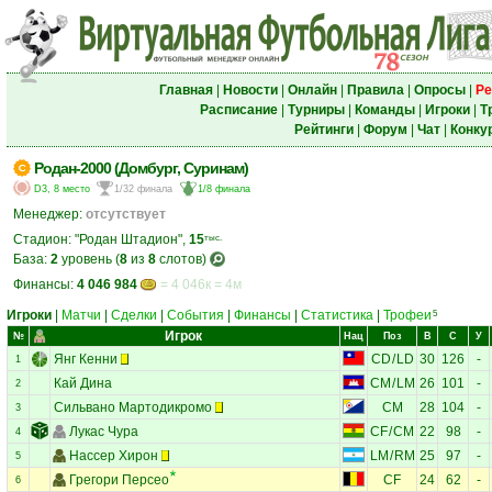
Главная
|
Новости
|
Онлайн
|
Правила
|
Опросы
|
Ре
Расписание
|
Турниры
|
Команды
|
Игроки
|
Т
Рейтинги
|
Форум
|
Чат
|
Конку
Родан-2000 (Домбург, Суринам)
D3, 8 место
1/32 финала
1/8 финала
Менеджер:
отсутствует
Стадион: "Родан Штадион",
15
тыс.
База:
2
уровень (
8
из
8
слотов)
Финансы:
4 046 984
= 4 046к = 4м
Игроки
|
Матчи
|
Сделки
|
События
|
Финансы
|
Статистика
|
Трофеи
5
Игрок
№
Нац
Поз
В
С
У
Янг Кенни
CD
/
LD
30
126
-
1
Кай Дина
CM
/
LM
26
101
-
2
Сильвано Мартодикромо
CM
28
104
-
3
Лукас Чура
CF
/
CM
22
98
-
4
Нассер Хирон
LM
/
RM
25
97
-
5
Грегори Персео
CF
24
62
-
6