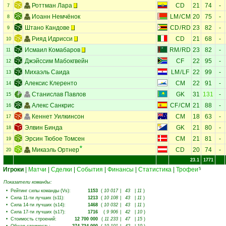
Роттман Лара
CD
21
74
-
7
Иоанн Немчёнок
LM
/
CM
20
75
-
8
Штано Кандове
CD
/
RD
23
82
-
9
Рияд Идрисси
CD
21
68
-
10
Исмаил Комабаров
RM
/
RD
23
82
-
11
Джэйссим Мабокгвейн
CF
22
95
-
12
Михаэль Саида
LM
/
LF
22
99
-
13
Алексис Клеренто
CM
22
91
-
14
Станислав Павлов
GK
31
131
-
15
Алекс Санкрис
CF
/
CM
21
88
-
16
Кеннет Уилкинсон
CM
18
63
-
17
Элвин Бинда
GK
21
80
-
18
Эрсин Тюбое Томсен
CM
21
81
-
19
Микаэль Ортнер
CD
20
74
-
20
23.1
1771
Игроки
|
Матчи
|
Сделки
|
События
|
Финансы
|
Статистика
|
Трофеи
5
Показатели команды:
•
Рейтинг силы команды (Vs)
:
1153
(
10 017
|
43
|
11
)
•
Сила 11-ти лучших (s11)
:
1213
(
10 108
|
43
|
11
)
•
Сила 14-ти лучших (s14)
:
1468
(
10 032
|
43
|
11
)
•
Сила 17-ти лучших (s17)
:
1716
(
9 906
|
42
|
10
)
•
Стоимость строений
:
12 700 000
(
11 233
|
47
|
15
)