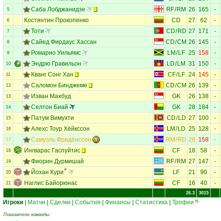
Саба Лобджанидзе
RF
/
RM
26
165
-
5
Костянтин Прокопенко
CD
27
62
-
6
Тоти
CD
/
RD
27
171
-
7
Сайед Фирдаус Хассан
CD
/
CM
26
145
-
8
Ромарио Уильямс
LM
/
LF
25
158
-
9
Эндрю Гравильон
LD
/
LM
31
150
-
10
Кванг Сонг Хан
CF
/
LF
24
145
-
11
Саломон Бинджеме
CD
/
CM
26
139
-
12
Изван Махбуд
GK
26
138
-
13
Селтон Биай
GK
28
184
-
14
Патум Вимухти
CD
/
LD
27
100
-
15
Алехс Тоур Хёйкссон
LM
/
LD
25
128
-
16
Самуэль Фридёнссон
RM
/
RD
28
158
-
17
Ингварас Гаспуйтис
CF
18
58
-
18
Фиорин Дурмишaй
RF
/
RM
27
147
-
19
Йохан Кури
LF
21
90
-
20
Наглис Байорюнас
CF
16
40
-
21
26.3
3015
Игроки
|
Матчи
|
Сделки
|
События
|
Финансы
|
Статистика
|
Трофеи
75
Показатели команды: