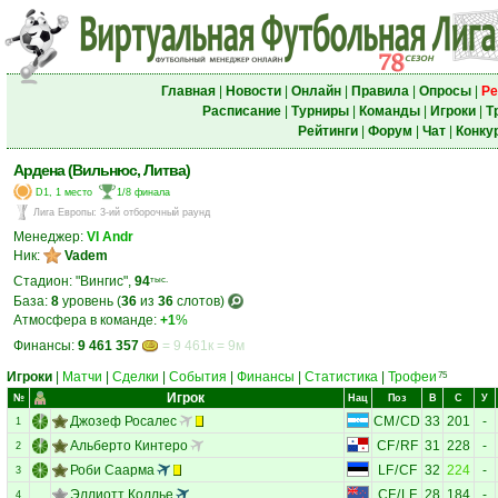
Главная
|
Новости
|
Онлайн
|
Правила
|
Опросы
|
Ре
Расписание
|
Турниры
|
Команды
|
Игроки
|
Т
Рейтинги
|
Форум
|
Чат
|
Конку
Ардена (Вильнюс, Литва)
D1, 1 место
1/8 финала
Лига Европы
:
3-ий отборочный раунд
Менеджер:
VI Аndr
Ник:
Vadem
Стадион: "Вингис",
94
тыс.
База:
8
уровень (
36
из
36
слотов)
Атмосфера в команде:
+1
%
Финансы:
9 461 357
= 9 461к = 9м
Игроки
|
Матчи
|
Сделки
|
События
|
Финансы
|
Статистика
|
Трофеи
75
Игрок
№
Нац
Поз
В
С
У
Джозеф Росалес
CM
/
CD
33
201
-
1
Альберто Кинтеро
CF
/
RF
31
228
-
2
Роби Саарма
LF
/
CF
32
224
-
3
Эллиотт Коллье
CF
/
LF
28
184
-
4