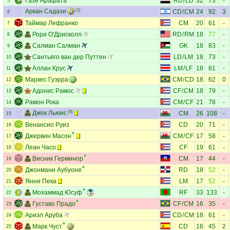
Газе Арафата
RD
/
LD
32
73
-
5
Аркан Садази
(1)
CD
/
CM
24
92
3
6
Таймар Лефранко
CM
20
61
-
7
Рори О'Дрисколл
RD
/
RM
18
77
-
8
Салман Салман
GK
18
83
-
9
Сантьяго ван дер Путтен
LD
/
LM
18
73
-
10
Аллан Крус
LM
/
LF
18
81
-
11
Маркес Гуэрра
CM
/
CD
18
62
0
12
Адонис Рамос
CF
/
CM
18
79
-
13
Рамон Рока
CM
/
CF
21
78
-
14
Джек Льюис
(6)
CM
26
108
-
15
Венансио Руиз
CD
20
71
-
16
Джервин Масон
CM
/
CF
17
58
-
17
Леан Часо
CF
19
61
-
18
Висник Герминор
CM
17
44
-
19
Джонмани Аубуоне
RD
18
52
-
20
Янни Пека
LM
17
52
-
21
Мохаммад Юсуф
RF
33
133
-
22
Густаво Прадо
CF
/
CM
16
35
-
23
Ариэл Аруба
CD
/
CM
18
61
-
24
Марк Чуст
CD
16
45
2
25