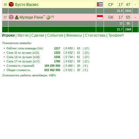
Бусто Васкес
CF
17
47
-
26
21.9
1914
Муляди Рани
(4)
GK
17
55
-
27
17
55
21.7
1969
Игроки
|
Матчи
|
Сделки
|
События
|
Финансы
|
Статистика
|
Трофеи
8
Показатели команды:
•
Рейтинг силы команды (Vs)
:
1217
(
9 659
|
60
|
13
)
•
Сила 11-ти лучших (s11)
:
1322
(
9 632
|
61
|
13
)
•
Сила 14-ти лучших (s14)
:
1536
(
9 734
|
61
|
13
)
•
Сила 17-ти лучших (s17)
:
1780
(
9 632
|
59
|
12
)
•
Стоимость строений
:
169 250 000
(
3 466
|
26
|
6
)
•
Общая стоимость
:
633 062 000
(
5 521
|
30
|
5
)
Успешность работы менеджера
:
+10
%