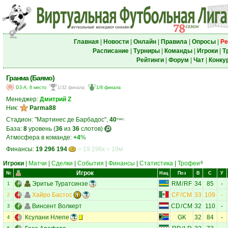
Главная
|
Новости
|
Онлайн
|
Правила
|
Опросы
|
Ре
Расписание
|
Турниры
|
Команды
|
Игроки
|
Т
Рейтинги
|
Форум
|
Чат
|
Конку
Гранма (Баямо)
D3-A, 8 место
1/32 финала
1/8 финала
Менеджер:
Дмитрий Z
Ник:
Parma88
Стадион: "Мартинес де Барбадос",
40
тыс.
База:
8
уровень (
36
из
36
слотов)
Атмосфера в команде:
+4
%
Финансы:
19 296 194
= 19 296к = 19м
Игроки
|
Матчи
|
Сделки
|
События
|
Финансы
|
Статистика
|
Трофеи
8
Игрок
№
Нац
Поз
В
С
У
Эритье Туратсинзе
RM
/
RF
34
85
-
1
Хайро Бастос
CF
/
CM
33
109
-
2
Винсент Волкерт
CD
/
CM
32
110
-
3
Ксулани Нлепе
GK
32
84
-
4