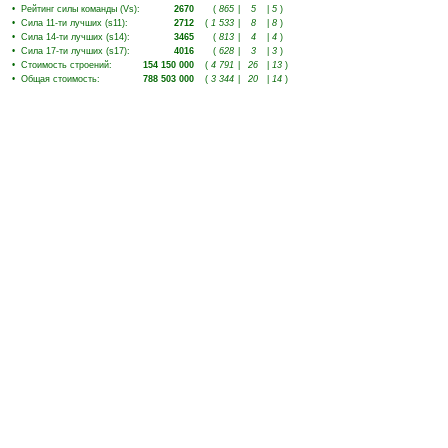
•
Рейтинг силы команды (Vs)
:
2670
(
865
|
5
|
5
)
•
Сила 11-ти лучших (s11)
:
2712
(
1 533
|
8
|
8
)
•
Сила 14-ти лучших (s14)
:
3465
(
813
|
4
|
4
)
•
Сила 17-ти лучших (s17)
:
4016
(
628
|
3
|
3
)
•
Стоимость строений
:
154 150 000
(
4 791
|
26
|
13
)
•
Общая стоимость
:
788 503 000
(
3 344
|
20
|
14
)