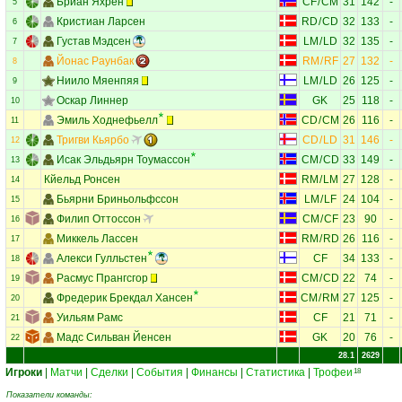
Бриан Яхрен
CF
/
CM
31
142
-
5
Кристиан Ларсен
RD
/
CD
32
133
-
6
Густав Мэдсен
LM
/
LD
32
135
-
7
Йонас Раунбак
RM
/
RF
27
132
-
8
Ниило Мяенпяя
LM
/
LD
26
125
-
9
Оскар Линнер
GK
25
118
-
10
Эмиль Ходнефьелл
CD
/
CM
26
116
-
11
Тригви Кьярбо
CD
/
LD
31
146
-
12
Исак Эльдьярн Тоумассон
CM
/
CD
33
149
-
13
Кйельд Ронсен
RM
/
LM
27
128
-
14
Бьярни Бриньольфссон
LM
/
LF
24
104
-
15
Филип Оттоссон
CM
/
CF
23
90
-
16
Миккель Лассен
RM
/
RD
26
116
-
17
Алекси Гулльстен
CF
34
133
-
18
Расмус Прангсгор
CM
/
CD
22
74
-
19
Фредерик Брекдал Хансен
CM
/
RM
27
125
-
20
Уильям Рамс
CF
21
71
-
21
Мадс Сильван Йенсен
GK
20
76
-
22
28.1
2629
Игроки
|
Матчи
|
Сделки
|
События
|
Финансы
|
Статистика
|
Трофеи
18
Показатели команды: