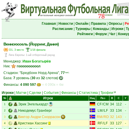
Главная
|
Новости
|
Онлайн
|
Правила
|
Опросы
|
Ре
Расписание
|
Турниры
|
Команды
|
Игроки
|
Т
Рейтинги
|
Форум
|
Чат
|
Конку
Веннсюссель (Йорринг, Дания)
D1, 3 место
1/16 финала
Лига Европы
:
1-ый отборочный раунд
Менеджер:
Иван Богатырёв
Ник:
гоооооооооол
Стадион: "Бредбонн Норд Арена",
77
тыс.
База:
7
уровень (
30
из
32
слотов)
Финансы:
4 090 597
= 4 090к = 4м
Игроки
|
Матчи
|
Сделки
|
События
|
Финансы
|
Статистика
|
Трофеи
18
Игрок
№
Нац
Поз
В
С
У
Эрик Энгельхардт
CF
/
CM
34
112
-
1
Никодемус Гранберг
LM
/
LF
33
134
-
2
Виктор Андри Сноррасон
RM
/
RD
32
143
-
3
Кристиан Хассинг
RF
/
LF
33
127
-
4