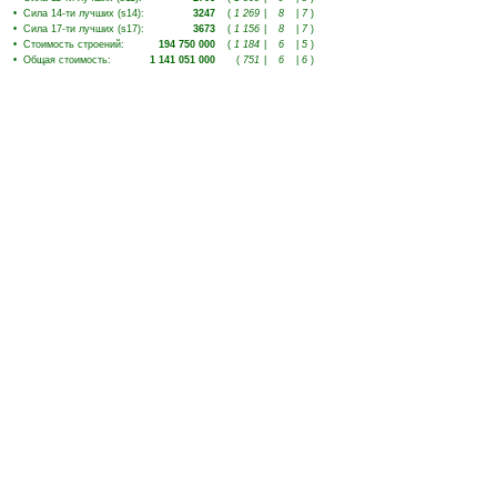
•
Сила 14-ти лучших (s14)
:
3247
(
1 269
|
8
|
7
)
•
Сила 17-ти лучших (s17)
:
3673
(
1 156
|
8
|
7
)
•
Стоимость строений
:
194 750 000
(
1 184
|
6
|
5
)
•
Общая стоимость
:
1 141 051 000
(
751
|
6
|
6
)