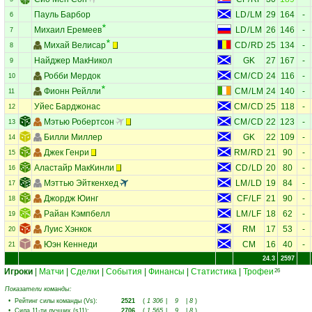
Пауль Барбор
LD
/
LM
29
164
-
6
Михаил Еремеев
LD
/
LM
26
146
-
7
Михай Велисар
CD
/
RD
25
134
-
8
Найджер МакНикол
GK
27
167
-
9
Робби Мердок
CM
/
CD
24
116
-
10
Фионн Рейлли
CM
/
LM
24
140
-
11
Уйес Барджонас
CM
/
CD
25
118
-
12
Мэтью Робертсон
CM
/
CD
22
123
-
13
Билли Миллер
GK
22
109
-
14
Джек Генри
RM
/
RD
21
90
-
15
Аластайр МакКинли
CD
/
LD
20
80
-
16
Мэттью Эйткенхед
LM
/
LD
19
84
-
17
Джордж Юинг
CF
/
LF
21
90
-
18
Райан Кэмпбелл
LM
/
LF
18
62
-
19
Луис Хэнкок
RM
17
53
-
20
Юэн Кеннеди
CM
16
40
-
21
24.3
2597
Игроки
|
Матчи
|
Сделки
|
События
|
Финансы
|
Статистика
|
Трофеи
26
Показатели команды:
•
Рейтинг силы команды (Vs)
:
2521
(
1 306
|
9
|
8
)
•
Сила 11-ти лучших (s11)
:
2706
(
1 565
|
9
|
8
)