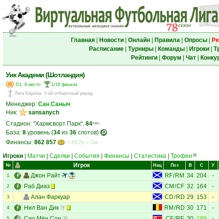
Главная
|
Новости
|
Онлайн
|
Правила
|
Опросы
|
Ре
Расписание
|
Турниры
|
Команды
|
Игроки
|
Т
Рейтинги
|
Форум
|
Чат
|
Конку
Уик Академи (Шотландия)
D1, 9 место
1/16 финала
Лига Европы
:
2-ой отборочный раунд
Менеджер:
Сан Саныч
Ник:
sansanych
Стадион: "Хармсворт Парк",
84
тыс.
База:
8
уровень (
34
из
36
слотов)
Финансы:
862 857
= 862к = 0м
Игроки
|
Матчи
|
Сделки
|
События
|
Финансы
|
Статистика
|
Трофеи
26
Игрок
№
Нац
Поз
В
С
У
Джон Райт
RF
/
RM
34
204
-
1
Раб Диаз
CM
/
CF
32
164
-
2
Алан Фаркуар
CD
/
RD
29
153
-
3
Нил Ван Дик
RM
/
RD
30
171
-
4
Сио Мён Сон
CF
/
RF
30
189
-
5