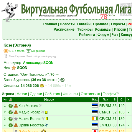
Главная
|
Новости
|
Онлайн
|
Правила
|
Опросы
|
Ре
Расписание
|
Турниры
|
Команды
|
Игроки
|
Т
Рейтинги
|
Форум
|
Чат
|
Конку
Козе (Эстония)
D1, 6 место
1/8 финала
Лига Европы
:
3-ий отборочный раунд
Менеджер:
Александр SOON
Ник:
SOON
Стадион: "Ору Пыхикооли",
70
тыс.
База:
8
уровень (
36
из
36
слотов)
Финансы:
14 086 206
= 14 086к = 14м
Игроки
|
Матчи
|
Сделки
|
События
|
Финансы
|
Статистика
|
Трофеи
15
Игрок
№
Нац
Поз
В
С
У
Кен Метсис
RF
/
RM
33
149
-
1
Мадис Росар
CM
/
CF
32
165
-
2
Матис Болли
CF
/
CM
31
189
-
3
Эрвин Роостар
LM
/
LD
30
174
-
4
Рэйя Мацуда
CD
/
CM
29
145
-
5