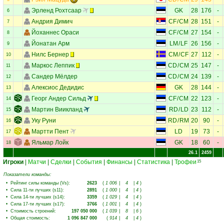
Эрленд Рохтсаар
GK
28
176
-
6
Андрия Димич
CF
/
CM
28
151
-
7
Йоханнес Ораси
CF
/
CM
27
154
-
8
Йонатан Арм
LM
/
LF
26
156
-
9
Нилс Бернер
CM
/
CF
27
112
-
10
Маркос Леппик
CD
/
CM
25
147
-
11
Сандер Мёлдер
CD
/
CM
24
139
-
12
Алексиос Дедидис
GK
28
144
-
13
Георг Андер Сильд
CF
/
CM
22
123
-
14
Мартин Виикланд
RD
/
LD
23
112
-
15
Уку Руни
RD
/
RM
20
90
-
16
Мартти Пент
LD
19
73
-
17
Яльмар Лойк
GK
18
60
-
18
26.1
2459
Игроки
|
Матчи
|
Сделки
|
События
|
Финансы
|
Статистика
|
Трофеи
15
Показатели команды:
•
Рейтинг силы команды (Vs)
:
2623
(
1 006
|
4
|
4
)
•
Сила 11-ти лучших (s11)
:
2891
(
1 000
|
4
|
4
)
•
Сила 14-ти лучших (s14)
:
3359
(
1 029
|
4
|
4
)
•
Сила 17-ти лучших (s17)
:
3766
(
1 001
|
4
|
4
)
•
Стоимость строений
:
197 050 000
(
1 039
|
8
|
6
)
•
Общая стоимость
:
1 096 847 000
(
914
|
4
|
4
)