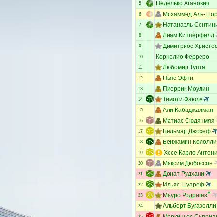
Неделько Аганович
5
Мохаммед Аль-Шо
6
Натанаэль Сентин
7
Лиам Кипперфилд
8
Димитриос Христо
9
Корнелио Ферреро
10
Любомир Тупта
11
Ньяс Эфти
12
Пиеррик Моулин
13
Тимоти Фаюлу
14
Али Кабаджалман
15
Матиас Сюдянмяя
16
Бельмар Джозеф
17
Бенжамин Кололли
18
Хосе Карло Антон
19
Максим Дюбоссон
20
Донат Рудхани
21
Ильяс Шуареф
22
Мауро Родригез
23
Альберт Бугазелли
24
Маркиньос Сиприа
25