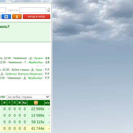
пароль
вход в игру
роль?
та, 22:00 - Чемпионат - Д -
Лугано
-
3:0
22:00 - Чемпионат - Г -
Фрайенбах
-
1:0
, 22:00 - Кубок страны - Д -
Арау
-
?:?
- Д -
Хубентут Фортуна (Кюрасао)
-
?:?
2:00 - Чемпионат - Д -
Фрайенбах
-
?:?
ели:
И
Г
П
Ж
Кр
и/о
0
0
0
0
0
22 999к
-
0
0
0
0
0
13 588к
-
0
0
0
0
0
58 115к
-
0
0
0
0
0
41 744к
-