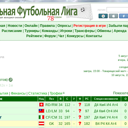
логин
ная
|
Новости
|
Онлайн
|
Правила
|
Опросы
|
Регистрация в игре
|
Забыли па
Расписание
|
Турниры
|
Команды
|
Игроки
|
Трансферы
|
Обмены
|
Аренда
Рейтинги
|
Форум
|
Чат
|
Конкурсы
|
Контакты
5 авгус
унд
вчера, 
сегодня
завтра, 15:00 - Товарищеский матч 
10 августа, 2
отов)
42к = 1м
Показат
ытия
|
Финансы
|
Статистика
|
Трофеи
11
ок
Нац
Поз
В
С
У
Ф
РС
Спецвозможности
О
RD
/
RM
34
112
-
118
Д4
Км4
И4
Ат4
0
LD
/
LM
33
94
-
97
Д4
Км4
От4
И4
0
CF
/
CM
31
197
-
197
Д4
Км4
У4
Ат4
0
GK
32
165
-
182
В4
Р4
К4
Ат4
0