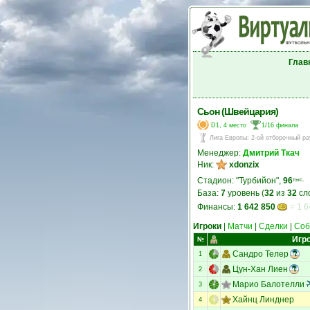
Глав
Сьон (Швейцария)
D1, 4 место
1/16 финала
Лига Европы
:
2-ой отборочный ра
Менеджер:
Дмитрий Ткач
Ник:
xdonzix
Стадион: "Турбийон",
96
тыс.
База:
7
уровень (
32
из
32
сл
Финансы:
1 642 850
= 1 6
Игроки
|
Матчи
|
Сделки
|
Соб
Игр
№
Сандро Телер
1
Цун-Хан Лиен
2
Марио Балотелли
3
Хайнц Линднер
4