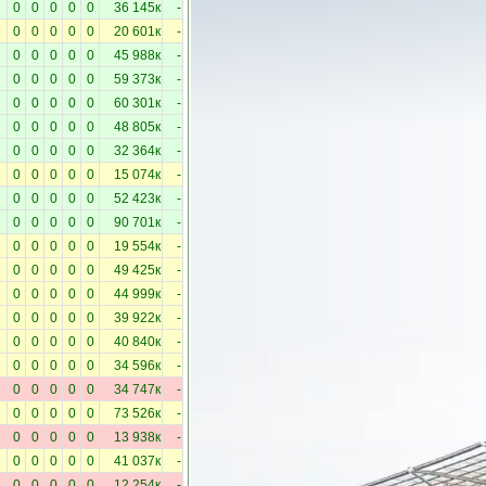
0
0
0
0
0
36 145к
-
0
0
0
0
0
20 601к
-
0
0
0
0
0
45 988к
-
0
0
0
0
0
59 373к
-
0
0
0
0
0
60 301к
-
0
0
0
0
0
48 805к
-
0
0
0
0
0
32 364к
-
0
0
0
0
0
15 074к
-
0
0
0
0
0
52 423к
-
0
0
0
0
0
90 701к
-
0
0
0
0
0
19 554к
-
0
0
0
0
0
49 425к
-
0
0
0
0
0
44 999к
-
0
0
0
0
0
39 922к
-
0
0
0
0
0
40 840к
-
0
0
0
0
0
34 596к
-
0
0
0
0
0
34 747к
-
0
0
0
0
0
73 526к
-
0
0
0
0
0
13 938к
-
0
0
0
0
0
41 037к
-
0
0
0
0
0
12 254к
-