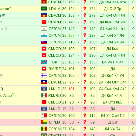
CD
/
CM
32
150
-
150
Д4
Км4
Ка4
Ат4
0
раими
LD
/
LM
30
124
-
124
Д4
От2
Тр
0
и
CD
/
CM
30
163
-
179
Д4
Км4
От4
Л4
0
RD
/
RM
27
148
-
158
Д4
Км4
От4
Уг4
0
фи
CF
/
CM
27
149
-
149
Д4
Км4
У4
Шт4
0
CF
/
CM
26
127
-
127
Д4
Км4
У4
Л4
0
CF
/
CM
27
118
-
130
Д4
Км4
У4
И4
0
CM
/
CD
26
100
-
107
Д4
Км4
0
CM
/
CD
25
124
-
130
Д4
Км4
От4
Л4
0
GK
23
135
-
155
В4
Р4
П4
И4
0
RM
/
RF
24
101
-
108
Д4
0
CF
/
CM
23
105
-
108
Д4
Км4
К4
У4
0
CD
/
CM
22
96
-
106
Д4
Км4
От4
Оп4
0
LM
/
LD
23
101
-
108
Д4
См4
Км4
Ат2
0
ио Азар
RM
/
RD
20
85
-
85
Д4
Км4
К4
Ат
0
CM
/
CD
21
90
-
90
Д4
От3
Км3
0
LM
/
LD
19
82
-
88
Д4
0
CF
/
CM
20
100
-
115
Д4
У4
См4
П2
0
LF
/
LM
18
63
-
69
Д
См
0
CF
/
CM
27
134
-
143
Д4
У4
П4
0
но
CD
/
CM
17
54
-
58
См
0