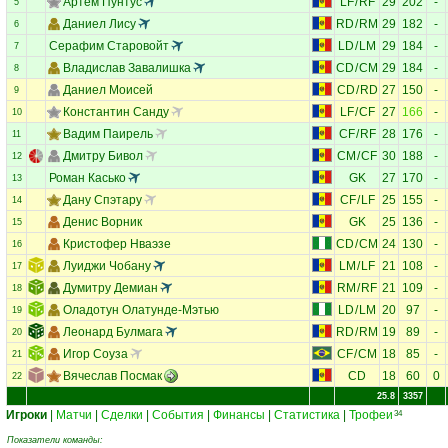
Артём Пунтус
LF
/
RF
29
202
-
5
Даниел Лису
RD
/
RM
29
182
-
6
Серафим Старовойт
LD
/
LM
29
184
-
7
Владислав Завалишка
CD
/
CM
29
184
-
8
Даниел Моисей
CD
/
RD
27
150
-
9
Константин Санду
LF
/
CF
27
166
-
10
Вадим Паирель
CF
/
RF
28
176
-
11
Дмитру Бивол
CM
/
CF
30
188
-
12
Роман Касько
GK
27
170
-
13
Дану Спэтару
CF
/
LF
25
155
-
14
Денис Ворник
GK
25
136
-
15
Кристофер Нваэзе
CD
/
CM
24
130
-
16
Луиджи Чобану
LM
/
LF
21
108
-
17
Думитру Демиан
RM
/
RF
21
109
-
18
Оладотун Олатунде-Мэтью
LD
/
LM
20
97
-
19
Леонард Булмага
RD
/
RM
19
89
-
20
Игор Соуза
CF
/
CM
18
85
-
21
Вячеслав Посмак
CD
18
60
0
22
25.8
3357
Игроки
|
Матчи
|
Сделки
|
События
|
Финансы
|
Статистика
|
Трофеи
34
Показатели команды: