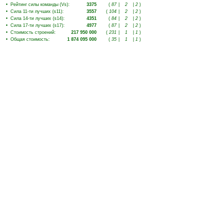
•
Рейтинг силы команды (Vs)
:
3375
(
87
|
2
|
2
)
•
Сила 11-ти лучших (s11)
:
3557
(
104
|
2
|
2
)
•
Сила 14-ти лучших (s14)
:
4351
(
84
|
2
|
2
)
•
Сила 17-ти лучших (s17)
:
4977
(
87
|
2
|
2
)
•
Стоимость строений
:
217 950 000
(
231
|
1
|
1
)
•
Общая стоимость
:
1 874 095 000
(
35
|
1
|
1
)