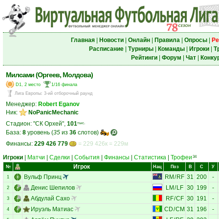
Главная
|
Новости
|
Онлайн
|
Правила
|
Опросы
|
Ре
Расписание
|
Турниры
|
Команды
|
Игроки
|
Т
Рейтинги
|
Форум
|
Чат
|
Конку
Милсами (Оргеев, Молдова)
D1, 2 место
1/16 финала
Лига Европы
:
3-ий отборочный раунд
Менеджер:
Robert Eganov
Ник:
NoPanicMechanic
Стадион: "СК Орхей",
101
тыс.
База:
8
уровень (
35
из
36
слотов)
Финансы:
229 426 779
= 229 426к = 229м
Игроки
|
Матчи
|
Сделки
|
События
|
Финансы
|
Статистика
|
Трофеи
34
Игрок
№
Нац
Поз
В
С
У
Вульф Принц
RM
/
RF
31
200
-
1
Денис Шепилов
LM
/
LF
30
199
-
2
Абдулай Сахо
RF
/
CF
30
191
-
3
Ируэль Матиас
CD
/
CM
31
196
-
4