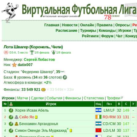
Главная
|
Новости
|
Онлайн
|
Правила
|
Опросы
|
Ре
Расписание
|
Турниры
|
Команды
|
Игроки
|
Т
Рейтинги
|
Форум
|
Чат
|
Конку
Лота Швагер (Коронель, Чили)
D3-A, 5 место
1/8 финала
1/8 финала
Менеджер:
Сергей Лобастов
Ник:
datix007
Стадион: "Федерико Швагер",
35
тыс.
База:
8
уровень (
34
из
36
слотов)
Атмосфера в команде:
+2
%
Финансы:
33 549 921
= 33 549к = 33м
Игроки
|
Матчи
|
Сделки
|
События
|
Финансы
|
Статистика
|
Трофеи
17
Игрок
№
Нац
Поз
В
С
У
Хорхе Исаак Абель
LM
/
LF
32
149
-
1
Сейо Яо
RD
/
RM
33
131
--
2
Бенхамин Аргандонья
CD
/
CM
30
147
-
3
Симон Окенде Эль Муджахид
LD
/
LM
30
137
-
4