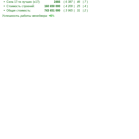
•
Сила 17-ти лучших (s17)
:
2466
(
6 387
|
46
|
7
)
•
Стоимость строений
:
160 650 000
(
4 209
|
25
|
4
)
•
Общая стоимость
:
743 651 000
(
3 965
|
31
|
2
)
Успешность работы менеджера
:
+6
%