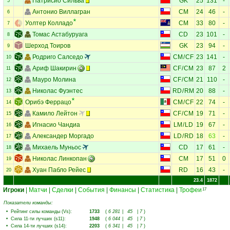
Патрисио Сильва
GK
25
131
-
5
Антонио Виллагран
CM
24
46
-
6
Уолтер Колладо
CM
33
80
-
7
Томас Астабуруага
CD
23
101
-
8
Шерход Тоиров
GK
23
94
-
9
Родриго Салседо
CM
/
CF
23
141
-
10
Ариф Шакирин
CF
/
CM
23
87
2
11
Мауро Молина
CF
/
CM
21
110
-
12
Николас Фуэнтес
RD
/
RM
20
88
-
13
Орибэ Феррацо
CM
/
CF
22
74
-
14
Камило Лейтон
CF
/
CM
19
71
-
15
Игнасио Чандиа
LM
/
LD
19
67
-
16
Александер Моргадо
LD
/
RD
18
63
-
17
Михаель Муньос
CD
17
61
-
18
Николас Линкопан
CM
17
51
0
19
Хуан Пабло Рейес
RD
16
43
-
20
23.4
1872
Игроки
|
Матчи
|
Сделки
|
События
|
Финансы
|
Статистика
|
Трофеи
17
Показатели команды:
•
Рейтинг силы команды (Vs)
:
1733
(
6 281
|
45
|
7
)
•
Сила 11-ти лучших (s11)
:
1948
(
6 044
|
45
|
7
)
•
Сила 14-ти лучших (s14)
:
2203
(
6 341
|
45
|
7
)