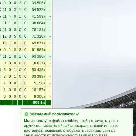
3
9
0
0
3
0
39 506к
-
8
11
0
3
1
0
54 522к
-
5
11
4
0
1
0
41 599к
-
1
11
1
0
1
0
38 684к
-
8
11
0
0
0
0
78 131к
-
4
12
3
5
0
0
71 320к
-
1
10
1
0
1
0
49 871к
-
9
9
1
0
2
0
61 984к
-
7
11
1
0
1
0
63 390к
-
3
0
0
0
0
18 627к
-
3
6
0
1
0
0
53 435к
-
4
8
0
1
0
0
33 389к
-
1
0
0
1
0
5 158к
-
1
0
0
0
0
18 157к
-
0
0
0
0
0
9 306к
-
809.1
м
Уважаемый пользователь!
Мы используем файлы cookies, чтобы отличать вас от
других пользователей сайта, сохранять ваши игровые
настройки, правильно отображать страницы сайта в
зависимости от используемого вами устройства.