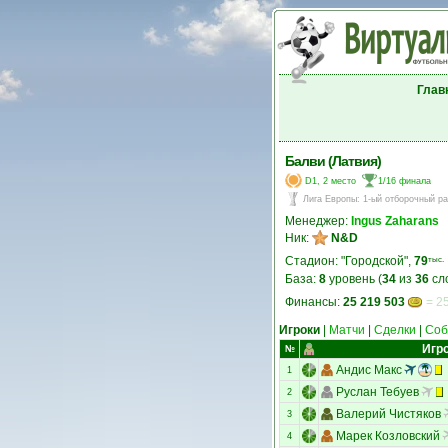
Глав
Балви (Латвия)
D1, 2 место
1/16 финала
Лига Европы
:
1-ый отборочный р
Менеджер:
Ingus Zaharans
Ник:
N&D
Стадион: "Городской",
79
тыс.
База:
8
уровень (
34
из
36
сл
Финансы:
25 219 503
= 25
Игроки
|
Матчи
|
Сделки
|
Соб
Игр
№
Андис Макс
1
Руслан Тебуев
2
Валерий Чистяков
3
Марек Козловский
4