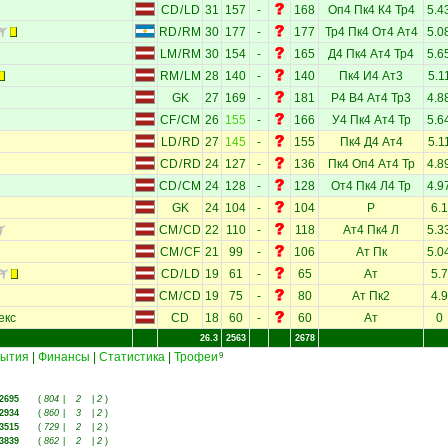
CD
/
LD
31
157
-
168
Оп4
Пк4
К4
Тр4
5.4
RD
/
RM
30
177
-
177
Тр4
Пк4
От4
Ат4
5.0
LM
/
RM
30
154
-
165
Д4
Пк4
Ат4
Тр4
5.6
RM
/
LM
28
140
-
140
Пк4
И4
Ат3
5.1
GK
27
169
-
181
Р4
В4
Ат4
Тр3
4.8
CF
/
CM
26
155
-
166
У4
Пк4
Ат4
Тр
5.6
LD
/
RD
27
145
-
155
Пк4
Д4
Ат4
5.1
CD
/
RD
24
127
-
136
Пк4
Оп4
Ат4
Тр
4.8
CD
/
CM
24
128
-
128
От4
Пк4
Л4
Тр
4.9
GK
24
104
-
104
Р
6.1
CM
/
CD
22
110
-
118
Ат4
Пк4
Л
5.3
CM
/
CF
21
99
-
106
Ат
Пк
5.0
CD
/
LD
19
61
-
65
Ат
5.7
CM
/
CD
19
75
-
80
Ат
Пк2
4.9
екс
CD
18
60
-
60
Ат
0
26.3
2563
2678
ытия
|
Финансы
|
Статистика
|
Трофеи
9
2695
(
804
|
2
|
2
)
2934
(
860
|
3
|
2
)
3515
(
729
|
2
|
2
)
3839
(
862
|
2
|
2
)