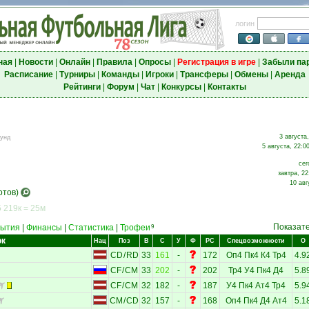
логин
ная
|
Новости
|
Онлайн
|
Правила
|
Опросы
|
Регистрация в игре
|
Забыли па
Расписание
|
Турниры
|
Команды
|
Игроки
|
Трансферы
|
Обмены
|
Аренда
Рейтинги
|
Форум
|
Чат
|
Конкурсы
|
Контакты
3 августа
аунд
5 августа, 22:0
сег
завтра, 22
10 авг
отов)
 219к = 25м
Показат
ытия
|
Финансы
|
Статистика
|
Трофеи
9
ок
Нац
Поз
В
С
У
Ф
РС
Спецвозможности
О
CD
/
RD
33
161
-
172
Оп4
Пк4
К4
Тр4
4.9
CF
/
CM
33
202
-
202
Тр4
У4
Пк4
Д4
5.8
CF
/
CM
32
182
-
187
У4
Пк4
Ат4
Тр4
5.9
CM
/
CD
32
157
-
168
Оп4
Пк4
Д4
Ат4
5.1