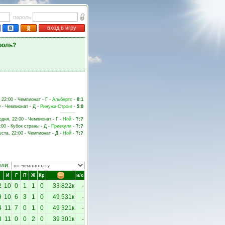
пароль
вход в игру
роль?
, 22:00 - Чемпионат - Г -
Альбертс
-
0:1
0 - Чемпионат - Д -
Ринужи-Стронг
-
5:0
одня, 22:00 - Чемпионат - Г -
Ной
-
?:?
:00 - Кубок страны - Д -
Приекули
-
?:?
уста, 22:00 - Чемпионат - Д -
Ной
-
?:?
ели:
И
Г
П
Ж
Кр
и/о
2
10
0
1
1
0
33 822к
-
9
10
6
3
1
0
49 531к
-
4
11
7
0
1
0
49 321к
-
8
11
0
0
2
0
39 301к
-