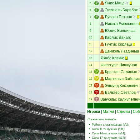
Янис Мацс
5
Эсекьель Барабас
6
Руслан Петров
7
Никита Емельянов
8
Юргис Вилциньш
9
Карлис Ванагс
10
Гунтис Корлаш
11
Даниэль Лаздиньш
12
Якабс Клечко
13
Фиестурс Шишкунов
14
Кристап Салиньш
15
Мартиньш Забелис
16
Эдмунд Кокоревич
17
Вальтер Светлов
18
Зануэльс Калнупелни
19
Игроки
|
Матчи
|
Сделки
|
Соб
Показатели команды:
•
Рейтинг силы команды (Vs)
:
•
Сила 11-ти лучших (s11)
:
•
Сила 14-ти лучших (s14)
:
•
Сила 17-ти лучших (s17)
: