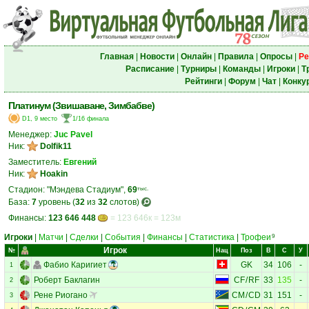
Главная
|
Новости
|
Онлайн
|
Правила
|
Опросы
|
Ре
Расписание
|
Турниры
|
Команды
|
Игроки
|
Т
Рейтинги
|
Форум
|
Чат
|
Конку
Платинум (Звишаване, Зимбабве)
D1, 9 место
1/16 финала
Менеджер:
Juc Pavel
Ник:
Dolfik11
Заместитель:
Евгений
Ник:
Hoakin
Стадион: "Мэндева Стадиум",
69
тыс.
База:
7
уровень (
32
из
32
слотов)
Финансы:
123 646 448
= 123 646к = 123м
Игроки
|
Матчи
|
Сделки
|
События
|
Финансы
|
Статистика
|
Трофеи
9
Игрок
№
Нац
Поз
В
С
У
Фабио Каригиет
GK
34
106
-
1
Роберт Баклагин
CF
/
RF
33
135
-
2
Рене Риогано
CM
/
CD
31
151
-
3