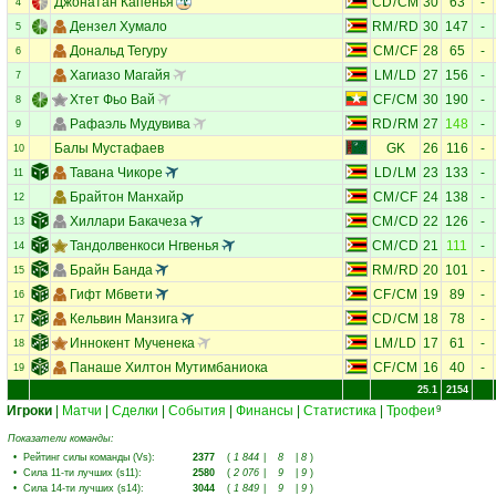
Джонатан Капенья
CD
/
CM
30
63
-
4
Дензел Хумало
RM
/
RD
30
147
-
5
Дональд Тегуру
CM
/
CF
28
65
-
6
Хагиазо Магайя
LM
/
LD
27
156
-
7
Хтет Фьо Вай
CF
/
CM
30
190
-
8
Рафаэль Мудувива
RD
/
RM
27
148
-
9
Балы Мустафаев
GK
26
116
-
10
Тавана Чикоре
LD
/
LM
23
133
-
11
Брайтон Манхайр
CM
/
CF
24
138
-
12
Хиллари Бакачеза
CM
/
CD
22
126
-
13
Тандолвенкоси Нгвенья
CM
/
CD
21
111
-
14
Брайн Банда
RM
/
RD
20
101
-
15
Гифт Мбвети
CF
/
CM
19
89
-
16
Кельвин Манзига
CD
/
CM
18
78
-
17
Иннокент Мученека
LM
/
LD
17
61
-
18
Панаше Хилтон Мутимбаниока
CF
/
CM
16
40
-
19
25.1
2154
Игроки
|
Матчи
|
Сделки
|
События
|
Финансы
|
Статистика
|
Трофеи
9
Показатели команды:
•
Рейтинг силы команды (Vs)
:
2377
(
1 844
|
8
|
8
)
•
Сила 11-ти лучших (s11)
:
2580
(
2 076
|
9
|
9
)
•
Сила 14-ти лучших (s14)
:
3044
(
1 849
|
9
|
9
)