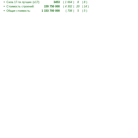
•
Сила 17-ти лучших (s17)
:
3453
(
1 664
|
8
|
8
)
•
Стоимость строений
:
159 750 000
(
4 302
|
20
|
14
)
•
Общая стоимость
:
1 153 700 000
(
708
|
5
|
5
)