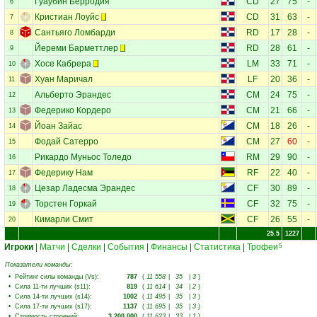
Гуаубин Берродия
CD
27
75
-
6
Кристиан Лоуйс
CD
31
63
-
7
Сантьяго Ломбарди
RD
17
28
-
8
Йереми Барметтлер
RD
28
61
-
9
Хосе Кабрера
LM
33
71
-
10
Хуан Маричал
LF
20
36
-
11
Альберто Эрандес
CM
24
75
-
12
Федерико Кордеро
CM
21
66
-
13
Йоан Зайас
CM
18
26
-
14
Фодай Сатерро
CM
27
60
-
15
Рикардо Муньос Толедо
RM
29
90
-
16
Федерику Нам
RF
22
40
-
17
Цезар Ладесма Эрандес
CF
30
89
-
18
Торстен Горкай
CF
32
75
-
19
Кимарли Смит
CF
26
55
-
20
25.5
1227
Игроки
|
Матчи
|
Сделки
|
События
|
Финансы
|
Статистика
|
Трофеи
5
Показатели команды:
•
Рейтинг силы команды (Vs)
:
787
(
11 558
|
35
|
3
)
•
Сила 11-ти лучших (s11)
:
819
(
11 614
|
34
|
2
)
•
Сила 14-ти лучших (s14)
:
1002
(
11 495
|
35
|
3
)
•
Сила 17-ти лучших (s17)
:
1137
(
11 695
|
35
|
3
)
•
Стоимость строений
:
3 200 000
(
11 623
|
33
|
1
)