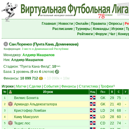
Главная
|
Новости
|
Онлайн
|
Правила
|
Опросы
|
Ре
Расписание
|
Турниры
|
Команды
|
Игроки
|
Т
Рейтинги
|
Форум
|
Чат
|
Конку
Сан Лоренсо (Пунта Кана, Доминикана)
Конференция:
3 место в Доминиканской Республике
Менеджер:
Алдияр Машрапов
Ник:
Алдияр Машрапов
Стадион: "Пунта Кана Филд",
10
тыс.
База:
1
уровень (
0
из
4
слотов)
Финансы:
10 099 712
= 10 099к = 10м
Игроки
|
Матчи
|
Сделки
|
События
|
Финансы
|
Статистика
|
Трофеи
5
Игрок
№
Нац
Поз
В
С
У
Вилкис Бонита
GK
29
75
-
1
Армандо Альдекоаталора
GK
21
40
-
2
Кристофер Ломбан
LD
24
68
-
3
Каму Максуэлл
LD
28
60
-
4
Тедис лос
CD
22
74
-
5