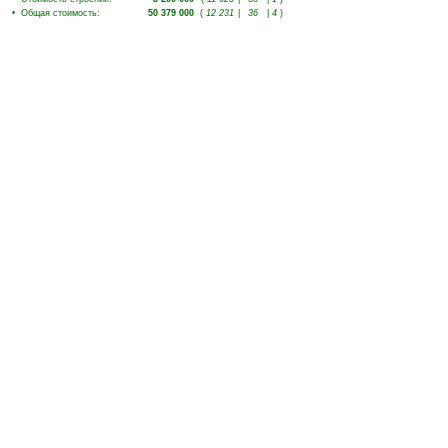
•
Общая стоимость
:
50 379 000
(
12 231
|
36
|
4
)