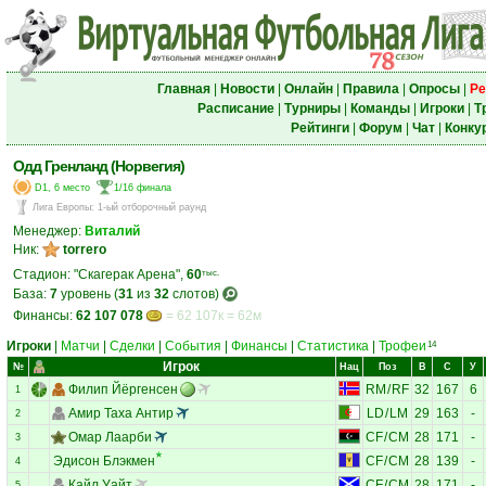
Главная
|
Новости
|
Онлайн
|
Правила
|
Опросы
|
Ре
Расписание
|
Турниры
|
Команды
|
Игроки
|
Т
Рейтинги
|
Форум
|
Чат
|
Конку
Одд Гренланд (Норвегия)
D1, 6 место
1/16 финала
Лига Европы
:
1-ый отборочный раунд
Менеджер:
Виталий
Ник:
torrero
Стадион: "Скагерак Арена",
60
тыс.
База:
7
уровень (
31
из
32
слотов)
Финансы:
62 107 078
= 62 107к = 62м
Игроки
|
Матчи
|
Сделки
|
События
|
Финансы
|
Статистика
|
Трофеи
14
Игрок
№
Нац
Поз
В
С
У
Филип Йёргенсен
RM
/
RF
32
167
6
1
Амир Таха Антир
LD
/
LM
29
163
-
2
Омар Лаарби
CF
/
CM
28
171
-
3
Эдисон Блэкмен
CF
/
CM
28
139
-
4
Кайл Уайт
CF
/
CM
28
171
-
5