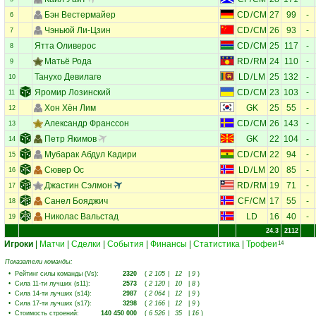
Бэн Вестермайер
CD
/
CM
27
99
-
6
Чэньюй Ли-Цзин
CD
/
CM
26
93
-
7
Ятта Оливерос
CD
/
CM
25
117
-
8
Матьё Рода
RD
/
RM
24
110
-
9
Танухо Девилаге
LD
/
LM
25
132
-
10
Яромир Лозинский
CD
/
CM
23
103
-
11
Хон Хён Лим
GK
25
55
-
12
Александр Франссон
CD
/
CM
26
143
-
13
Петр Якимов
GK
22
104
-
14
Мубарак Абдул Кадири
CD
/
CM
22
94
-
15
Сювер Ос
LD
/
LM
20
85
-
16
Джастин Сэлмон
RD
/
RM
19
71
-
17
Санел Бояджич
CF
/
CM
17
55
-
18
Николас Вальстад
LD
16
40
-
19
24.3
2112
Игроки
|
Матчи
|
Сделки
|
События
|
Финансы
|
Статистика
|
Трофеи
14
Показатели команды:
•
Рейтинг силы команды (Vs)
:
2320
(
2 105
|
12
|
9
)
•
Сила 11-ти лучших (s11)
:
2573
(
2 120
|
10
|
8
)
•
Сила 14-ти лучших (s14)
:
2987
(
2 064
|
12
|
9
)
•
Сила 17-ти лучших (s17)
:
3298
(
2 166
|
12
|
9
)
•
Стоимость строений
:
140 450 000
(
6 526
|
35
|
16
)