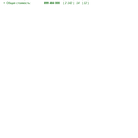
•
Общая стоимость
:
899 484 000
(
2 142
|
14
|
12
)