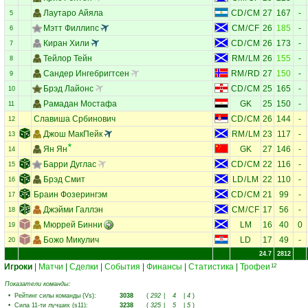
Лаутаро Айяла
CD
/
CM
27
167
-
5
Мэтт Филлипс
CM
/
CF
26
185
-
6
Киран Хили
CD
/
CM
26
173
-
7
Тейлор Тейн
RM
/
LM
26
155
-
8
Сандер Ингебригтсен
RM
/
RD
27
150
-
9
Брэд Лайонс
CD
/
CM
25
165
-
10
Рамадан Мостафа
GK
25
150
-
11
Славиша Србинович
CD
/
CM
26
144
-
12
Джош МакПейк
RM
/
LM
23
117
-
13
Ян Ян
GK
27
146
-
14
Барри Дуглас
CD
/
CM
22
116
-
15
Брэд Смит
LD
/
LM
22
110
-
16
Браин Фозерингэм
CD
/
CM
21
99
-
17
Джэйми Галлэн
CM
/
CF
17
56
-
18
Мюррей Бинни
LM
16
40
0
19
Божо Микулич
LD
17
49
-
20
24.7
2812
Игроки
|
Матчи
|
Сделки
|
События
|
Финансы
|
Статистика
|
Трофеи
12
Показатели команды:
•
Рейтинг силы команды (Vs)
:
3038
(
292
|
4
|
4
)
•
Сила 11-ти лучших (s11)
:
3238
(
325
|
5
|
5
)