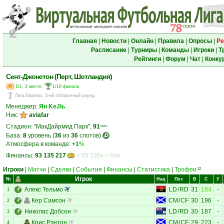
Главная
|
Новости
|
Онлайн
|
Правила
|
Опросы
|
Ре
Расписание
|
Турниры
|
Команды
|
Игроки
|
Т
Рейтинги
|
Форум
|
Чат
|
Конку
Сент-Джонстон (Перт, Шотландия)
D1, 2 место
1/16 финала
Лига Европы
:
3-ий отборочный раунд
Менеджер:
Ян KеJlь
Ник:
aviafar
Стадион: "МакДайрмид Парк",
91
тыс.
База:
8
уровень (
36
из
36
слотов)
Атмосфера в команде:
+1
%
Финансы:
93 135 217
= 93 135к = 93м
Игроки
|
Матчи
|
Сделки
|
События
|
Финансы
|
Статистика
|
Трофеи
12
Игрок
№
Нац
Поз
В
С
У
Алекс Тельмо
LD
/
RD
31
184
-
1
Кер Самсон
CM
/
CF
30
196
-
2
Николас Добсон
LD
/
RD
30
187
-
3
Крис Рэнтон
CM
/
CF
29
223
-
4