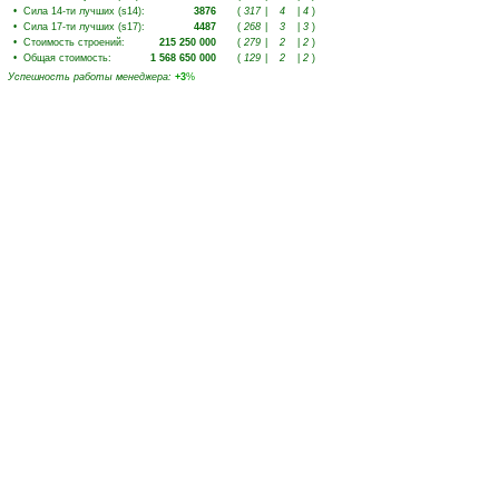
•
Сила 14-ти лучших (s14)
:
3876
(
317
|
4
|
4
)
•
Сила 17-ти лучших (s17)
:
4487
(
268
|
3
|
3
)
•
Стоимость строений
:
215 250 000
(
279
|
2
|
2
)
•
Общая стоимость
:
1 568 650 000
(
129
|
2
|
2
)
Успешность работы менеджера
:
+3
%