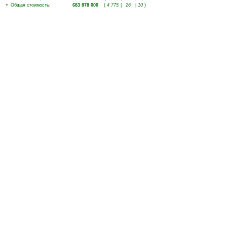
•
Общая стоимость
:
683 878 000
(
4 775
|
26
|
10
)