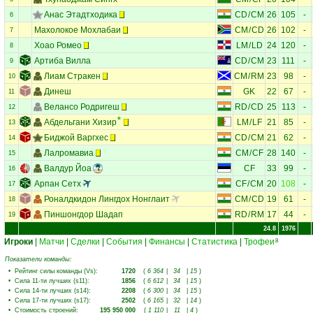
Анас Этадтходика
CD
/
CM
26
105
-
6
Махолокое Мохлабаи
CM
/
CD
26
102
-
7
Хоао Ромео
LM
/
LD
24
120
-
8
Артиба Вилла
CD
/
CM
23
111
-
9
Лиам Стракен
CM
/
RM
23
98
-
10
Динеш
GK
22
67
-
11
Велансо Родригеш
RD
/
CD
25
113
-
12
Абдельгани Хизир
LM
/
LF
21
85
-
13
Биджой Варгхес
CD
/
CM
21
62
-
14
Лалромавиа
CM
/
CF
28
140
-
15
Валдур Йоа
CF
33
99
-
16
Арпан Сетх
CF
/
CM
20
108
-
17
Роналдкидон Лингдох Нонглаит
CM
/
CD
19
61
-
18
Пиншонгдор Шадап
RD
/
RM
17
44
-
19
24.8
1976
Игроки
|
Матчи
|
Сделки
|
События
|
Финансы
|
Статистика
|
Трофеи
8
Показатели команды:
•
Рейтинг силы команды (Vs)
:
1720
(
6 364
|
34
|
15
)
•
Сила 11-ти лучших (s11)
:
1856
(
6 612
|
34
|
15
)
•
Сила 14-ти лучших (s14)
:
2208
(
6 300
|
34
|
15
)
•
Сила 17-ти лучших (s17)
:
2502
(
6 165
|
32
|
14
)
•
Стоимость строений
:
195 950 000
(
1 110
|
11
|
4
)