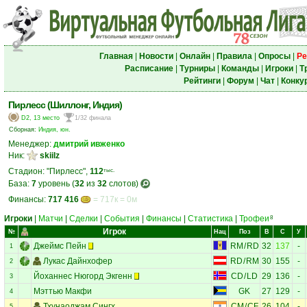
Главная
|
Новости
|
Онлайн
|
Правила
|
Опросы
|
Ре
Расписание
|
Турниры
|
Команды
|
Игроки
|
Т
Рейтинги
|
Форум
|
Чат
|
Конку
Пирлесс (Шиллонг, Индия)
D2, 13 место
1/32 финала
Сборная:
Индия, юн.
Менеджер:
дмитрий ивженко
Ник:
skiilz
Стадион: "Пирлесс",
112
тыс.
База:
7
уровень (
32
из
32
слотов)
Финансы:
717 416
= 717к = 0м
Игроки
|
Матчи
|
Сделки
|
События
|
Финансы
|
Статистика
|
Трофеи
8
Игрок
№
Нац
Поз
В
С
У
Джеймс Пейн
RM
/
RD
32
137
-
1
Лукас Дайнхофер
RD
/
RM
30
155
-
2
Йоханнес Нюгорд Экгенн
CD
/
LD
29
136
-
3
Мэттью Макфи
GK
27
129
-
4
Тхунаоджам Сингх
CM
/
CF
26
104
-
5