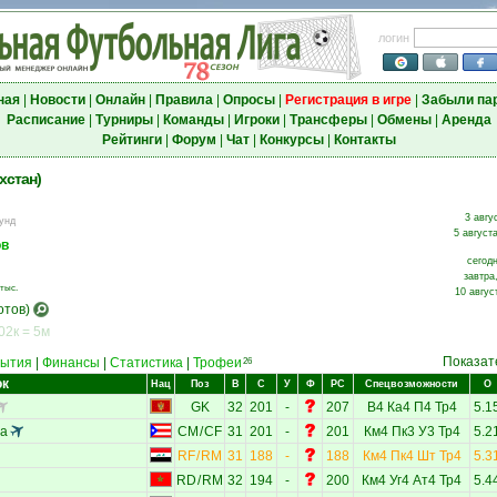
логин
ная
|
Новости
|
Онлайн
|
Правила
|
Опросы
|
Регистрация в игре
|
Забыли па
Расписание
|
Турниры
|
Команды
|
Игроки
|
Трансферы
|
Обмены
|
Аренда
Рейтинги
|
Форум
|
Чат
|
Конкурсы
|
Контакты
хстан)
3 авгу
унд
5 августа
ов
сегодн
завтра
тыс.
10 авгус
отов)
02к = 5м
Показат
ытия
|
Финансы
|
Статистика
|
Трофеи
26
ок
Нац
Поз
В
С
У
Ф
РС
Спецвозможности
О
GK
32
201
-
207
В4
Ка4
П4
Тр4
5.1
оа
CM
/
CF
31
201
-
201
Км4
Пк3
У3
Тр4
5.2
RF
/
RM
31
188
-
188
Км4
Пк4
Шт
Тр4
5.3
RD
/
RM
32
194
-
200
Км4
Уг4
Ат4
Тр4
5.4