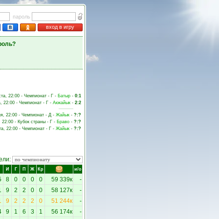
пароль
вход в игру
роль?
ста, 22:00 - Чемпионат - Г -
Батыр
-
0:1
, 22:00 - Чемпионат - Г -
Акжайык
-
2:2
я, 22:00 - Чемпионат - Д -
Жайык
-
?:?
, 22:00 - Кубок страны - Г -
Браво
-
?:?
та, 22:00 - Чемпионат - Г -
Жайык
-
?:?
ели:
И
Г
П
Ж
Кр
и/о
5
8
0
0
0
0
59 339к
-
1
9
2
2
0
0
58 127к
-
1
9
2
2
2
0
51 244к
-
4
9
1
6
3
1
56 174к
-