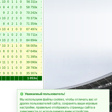
1
10
0
1
1
0
56 311к
-
4
8
4
2
0
0
58 750к
-
9
2
2
0
0
70 242к
-
6
10
2
2
3
0
70 373к
-
8
4
2
1
0
71 354к
-
4
10
4
1
0
0
67 497к
-
2
9
1
0
2
0
70 711к
-
9
10
2
0
1
0
84 894к
-
7
10
3
1
1
0
56 005к
-
4
8
0
0
1
0
47 646к
-
6
0
0
0
0
71 395к
-
9
11
1
0
1
0
39 090к
-
6
10
1
1
0
0
28 793к
-
2
9
0
0
3
0
35 307к
-
1 053
м
Уважаемый пользователь!
Мы используем файлы cookies, чтобы отличать вас от
других пользователей сайта, сохранять ваши игровые
настройки, правильно отображать страницы сайта в
зависимости от используемого вами устройства.