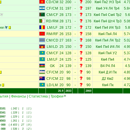
CD
/
CM
32
200
-
200
Км4
Пк2
Уг3
Тр4
4.7
CF
/
CM
31
197
-
197
Км4
У4
Л4
Тр4
5.8
CM
/
CF
28
173
-
173
Км4
Пк4
См4
Тр2
5.6
RD
/
RM
28
171
-
176
Км4
Пк4
Шт4
Тр3
5.0
ни
LM
/
LF
28
172
-
172
Км4
Пк4
И4
Тр3
5.8
RM
/
RF
26
153
-
158
Км4
Пк4
Л4
5.7
CM
/
CD
27
163
-
168
Км4
Пк4
Л4
Тр2
5.0
LM
/
LD
25
150
-
150
Км4
Пк4
И4
Л4
4.9
CM
/
CF
24
128
-
128
Км4
Пк4
У2
5.3
LM
/
LF
24
125
-
125
Км4
Пк4
4.7
GK
24
139
-
139
В4
Р4
Л4
4.5
CF
/
CM
20
90
-
90
Км4
Д
И
Пк
4.8
CF
/
CM
22
98
-
98
Д2
Км2
4.9
в
LD
/
LM
20
90
-
90
Км4
Пк
4.7
26.9
2833
2860
ытия
|
Финансы
|
Статистика
|
Трофеи
26
3101
(
242
|
1
|
1
)
3341
(
228
|
1
|
1
)
3997
(
229
|
1
|
1
)
4503
(
261
|
1
|
1
)
0 000
(
4 403
|
27
|
9
)
5 000
(
536
|
3
|
2
)