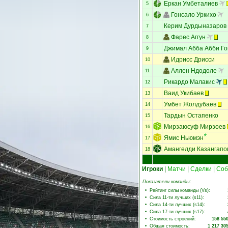
Еркан Умбеталиев
5
Гонсало Уркихо
6
Керим Дурдыназаров
7
Фарес Аггун
8
Джимал Абба Абби Го
9
Идрисс Дрисси
10
Аллен Ндодоле
11
Рикардо Малакис
12
Ваид Укибаев
13
Умбет Жолдубаев
14
Тардын Остапенко
15
Мирзаюсуф Мирзоев
16
Ямис Ньюмэн
17
Амангелди Казангапо
18
Игроки
|
Матчи
|
Сделки
|
Соб
Показатели команды:
•
Рейтинг силы команды (Vs)
:
•
Сила 11-ти лучших (s11)
:
•
Сила 14-ти лучших (s14)
:
•
Сила 17-ти лучших (s17)
:
•
Стоимость строений
:
158 55
•
Общая стоимость
:
1 217 30