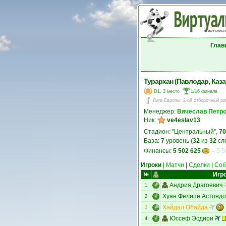
Глав
Турархан (Павлодар, Каза
D1, 3 место
1/16 финала
Лига Европы
:
2-ой отборочный ра
Менеджер:
Вячеслав Петр
Ник:
ve4eslav13
Стадион: "Центральный",
70
База:
7
уровень (
32
из
32
сл
Финансы:
5 502 625
= 5 5
Игроки
|
Матчи
|
Сделки
|
Соб
Игр
№
Андрия Драгоевич
1
Хуан Фелипе Астонд
2
Хайдал Обайда
3
Юссеф Эсдири
4