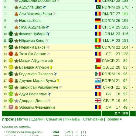
Джималде Доссенгар
CD
/
RD
28
188
-
5
Абдулла Шах
RD
/
RM
29
176
-
6
Али Махамат Чари
RM
/
RF
27
181
-
7
Никлас Зюле
CD
/
CM
26
169
-
8
Якуб Абдулайе
CF
/
CM
25
183
-
9
Феликс Нубара
LD
/
LM
23
116
-
10
Ибраима Коне
LM
/
LF
23
151
-
11
Ибрагим Бансе
CD
/
CM
22
104
-
12
Тото Дю Логоне
CF
23
128
-
13
Махди Абдуллатиф
CM
/
CD
21
89
-
14
Брандон Агуньон
CD
/
LD
20
83
-
15
Родольфо Писарро
RD
/
RM
19
96
-
16
Джулио Мария Бульи
RD
/
RM
21
92
-
17
Танонгсай Раммангкун
CF
/
RF
21
96
-
18
Адум Дефаллах
GK
18
92
-
19
Джордан Джонс
CF
/
LF
19
69
-
20
Эфраим Лувендигим
CM
17
49
-
21
23.7
2858
Игроки
|
Матчи
|
Сделки
|
События
|
Финансы
|
Статистика
|
Трофеи
11
Показатели команды:
•
Рейтинг силы команды (Vs)
:
2943
(
392
|
1
|
1
)