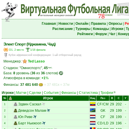
Главная
|
Новости
|
Онлайн
|
Правила
|
Опросы
|
Ре
Расписание
|
Турниры
|
Команды
|
Игроки
|
Т
Рейтинги
|
Форум
|
Чат
|
Конку
Элект Спорт (Нджамена, Чад)
D1, 2 место
1/16 финала
Кубок африканской конфедерации
:
1-ый отборочный раунд
Менеджер:
Ted Lasso
Стадион: "Омниспортс",
45
тыс.
База:
8
уровень (
36
из
36
слотов)
Атмосфера в команде:
+1
%
Финансы:
37 481 640
= 37 481к = 37м
Игроки
|
Матчи
|
Сделки
|
События
|
Финансы
|
Статистика
|
Трофеи
11
Игрок
№
Нац
Поз
В
С
У
Эдвин Саскал
CF
/
CM
29
202
-
1
Девидсон Малам
GK
29
199
-
2
Юп Риве
CF
28
199
-
3
Барт Ньюкооп
CD
/
LD
29
196
-
4