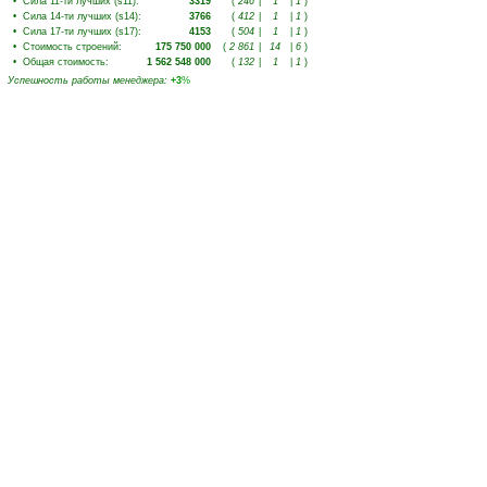
•
Сила 11-ти лучших (s11)
:
3319
(
246
|
1
|
1
)
•
Сила 14-ти лучших (s14)
:
3766
(
412
|
1
|
1
)
•
Сила 17-ти лучших (s17)
:
4153
(
504
|
1
|
1
)
•
Стоимость строений
:
175 750 000
(
2 861
|
14
|
6
)
•
Общая стоимость
:
1 562 548 000
(
132
|
1
|
1
)
Успешность работы менеджера
:
+3
%