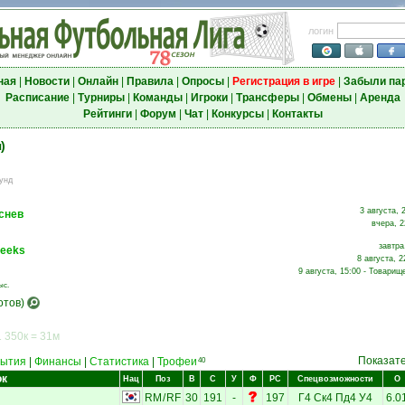
логин
ная
|
Новости
|
Онлайн
|
Правила
|
Опросы
|
Регистрация в игре
|
Забыли па
Расписание
|
Турниры
|
Команды
|
Игроки
|
Трансферы
|
Обмены
|
Аренда
Рейтинги
|
Форум
|
Чат
|
Конкурсы
|
Контакты
)
унд
3 августа, 
снев
вчера, 2
завтра
reeks
8 августа, 2
9 августа, 15:00 - Товарищ
ыс.
отов)
 350к = 31м
Показат
ытия
|
Финансы
|
Статистика
|
Трофеи
40
ок
Нац
Поз
В
С
У
Ф
РС
Спецвозможности
О
RM
/
RF
30
191
-
197
Г4
Ск4
Пд4
У4
6.0