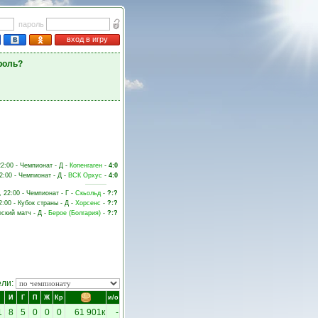
пароль
вход в игру
роль?
22:00 - Чемпионат - Д -
Копенгаген
-
4:0
2:00 - Чемпионат - Д -
ВСК Орхус
-
4:0
, 22:00 - Чемпионат - Г -
Скьольд
-
?:?
2:00 - Кубок страны - Д -
Хорсенс
-
?:?
еский матч - Д -
Берое (Болгария)
-
?:?
ели:
И
Г
П
Ж
Кр
и/о
1
8
5
0
0
0
61 901к
-