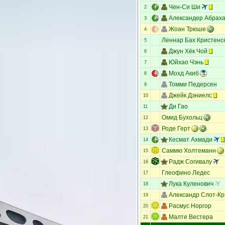
Чен-Си Ши
2
Александер Абрах
3
Жоан Трюше
4
Леннар Бах Кристенс
5
Джун Хёк Чой
6
Юйхао Чэнь
7
Мохд Акиб
8
Томми Педерсен
9
Джейк Дэниелс
10
Ди Гао
11
Омид Бухольц
12
Роде Герт
13
Кесмат Ахмади
14
Саммю Холтеманн
15
Радж Согивалу
16
Глеофино Ледес
17
Лука Куленович
18
Александр Слот-Кр
19
Расмус Норгор
20
Малте Вестера
21