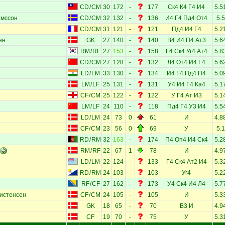
CD
/
CM
30
172
-
177
Ск4
К4
Г4
И4
5.5
амссон
CD
/
CM
32
132
-
136
И4
Г4
Пд4
От4
5.5
CD
/
CM
31
121
-
121
Пд4
И4
Г4
5.2
ен
GK
27
140
-
140
В4
И4
П4
Ат3
5.6
RM
/
RF
27
153
-
158
Г4
Ск4
Уг4
Ат4
5.8
CD
/
CM
27
128
-
132
Л4
От4
И4
Г4
5.6
LD
/
LM
33
130
-
134
И4
Г4
Пд4
П4
5.0
LM
/
LF
25
131
-
131
У4
И4
Г4
Ка4
5.1
CF
/
CM
25
122
-
122
У
Г4
Ат
И3
5.1
LM
/
LF
24
110
-
118
Пд4
Г4
У3
И4
5.5
LD
/
LM
24
73
0
61
И
4.8
CF
/
CM
23
56
0
69
У
5.1
RD
/
RM
32
163
-
174
П4
Оп4
И4
Ск4
5.2
RM
/
RF
22
67
1
78
И
4.9
LD
/
LM
22
124
-
133
Г4
Ск4
Ат2
И4
5.3
RD
/
RM
24
103
-
103
Уг4
5.2
RF
/
CF
27
162
-
173
У4
Ск4
И4
Л4
5.7
истенсен
CF
/
CM
24
105
-
105
И
5.3
GK
18
65
-
70
В3
И
4.9
CF
19
70
-
75
У
5.3