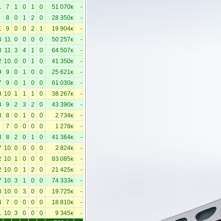
1
7
1
0
1
0
51 070к
-
8
0
1
2
0
28 350к
-
1
9
0
0
2
1
19 904к
-
4
11
0
0
0
0
50 257к
-
3
11
3
4
1
0
64 507к
-
2
10
0
0
1
0
41 350к
-
9
9
0
1
0
0
25 621к
-
7
9
0
1
0
0
61 030к
-
4
10
1
1
1
0
38 267к
-
4
9
2
3
2
0
43 390к
-
8
8
0
1
0
0
2 734к
-
7
0
0
0
0
1 278к
-
8
8
2
0
1
0
41 364к
-
7
10
0
0
0
0
2 824к
-
2
10
1
0
0
0
83 085к
-
2
10
0
1
2
0
21 425к
-
7
10
3
1
0
0
74 333к
-
3
10
0
3
0
0
19 725к
-
4
7
0
0
0
0
18 810к
-
1
10
3
0
0
0
9 345к
-