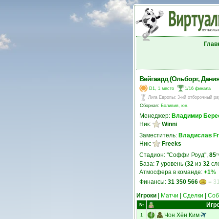
Глав
Вейгаард (Ольборг, Дания
D1, 1 место
1/16 финала
Лига Европы
:
3-ий отборочный ра
Сборная:
Боливия, юн.
Менеджер:
Владимир Бере
Ник:
Winni
Заместитель:
Владислав F
Ник:
Freeks
Стадион: "Соффи Роуд",
85
т
База:
7
уровень (
32
из
32
сл
Атмосфера в команде:
+1
%
Финансы:
31 350 566
= 31
Игроки
|
Матчи
|
Сделки
|
Соб
Игр
№
Чон Хён Ким
1