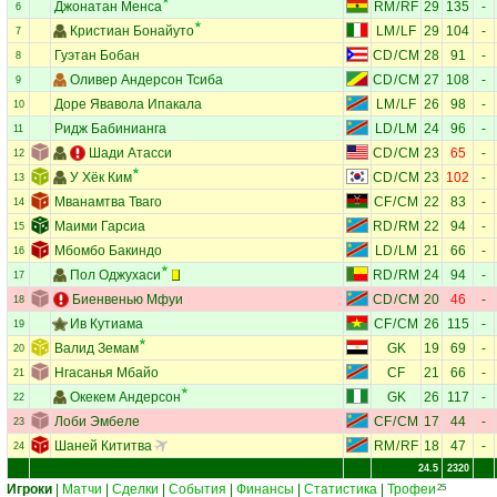
Джонатан Менса
RM
/
RF
29
135
-
6
Кристиан Бонайуто
LM
/
LF
29
104
-
7
Гуэтан Бобан
CD
/
CM
28
91
-
8
Оливер Андерсон Тсиба
CD
/
CM
27
108
-
9
Доре Явавола Ипакала
LM
/
LF
26
98
-
10
Ридж Бабинианга
LD
/
LM
24
96
-
11
Шади Атасси
CD
/
CM
23
65
-
12
У Хёк Ким
CD
/
CM
23
102
-
13
Мванамтва Тваго
CF
/
CM
22
83
-
14
Маими Гарсиа
RD
/
RM
22
94
-
15
Мбомбо Бакиндо
LD
/
LM
21
66
-
16
Пол Оджухаси
RD
/
RM
24
94
-
17
Биенвенью Мфуи
CD
/
CM
20
46
-
18
Ив Кутиама
CF
/
CM
26
115
-
19
Валид Земам
GK
19
69
-
20
Нгасанья Мбайо
CF
21
66
-
21
Окекем Андерсон
GK
26
117
-
22
Лоби Эмбеле
CF
/
CM
17
44
-
23
Шаней Кититва
RM
/
RF
18
47
-
24
24.5
2320
Игроки
|
Матчи
|
Сделки
|
События
|
Финансы
|
Статистика
|
Трофеи
25