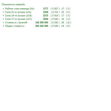
Показатели команды:
•
Рейтинг силы команды (Vs)
:
1777
(
5 927
|
17
|
3
)
•
Сила 11-ти лучших (s11)
:
1918
(
6 211
|
22
|
6
)
•
Сила 14-ти лучших (s14)
:
2272
(
5 914
|
17
|
3
)
•
Сила 17-ти лучших (s17)
:
2594
(
5 642
|
16
|
3
)
•
Стоимость строений
:
142 350 000
(
6 292
|
28
|
11
)
•
Общая стоимость
:
563 432 000
(
6 549
|
24
|
8
)