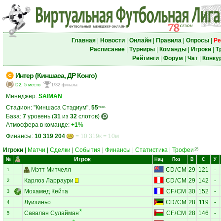
Главная
|
Новости
|
Онлайн
|
Правила
|
Опросы
|
Ре
Расписание
|
Турниры
|
Команды
|
Игроки
|
Т
Рейтинги
|
Форум
|
Чат
|
Конку
Интер (Киншаса, ДР Конго)
D2, 5 место
1/32 финала
Менеджер:
SAIMAN
Стадион: "Киншаса Стэдиум",
55
тыс.
База:
7
уровень (
31
из
32
слотов)
Атмосфера в команде:
+1
%
Финансы:
10 319 204
= 10 319к = 10м
Игроки
|
Матчи
|
Сделки
|
События
|
Финансы
|
Статистика
|
Трофеи
25
Игрок
№
Нац
Поз
В
С
У
Мэтт Митчелл
CD
/
CM
29
121
-
1
Карлоз Ларраури
CD
/
CM
29
142
-
2
Мохамед Кейта
CF
/
CM
30
152
-
3
Луизиньо
CD
/
CM
28
119
-
4
Савалан Сулайман
CF
/
CM
28
146
-
5