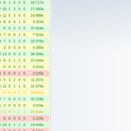
4
8
1
0
2
0
16 717к
-
2
10
1
3
0
0
27 093к
-
6
11
5
3
0
0
18 886к
-
3
8
0
0
1
0
3 253к
-
9
6
5
2
0
37 054к
-
3
7
0
0
1
0
7 522к
-
9
7
3
2
2
0
32 070к
-
3
0
0
0
0
4 265к
-
9
13
0
0
3
0
36 394к
-
8
8
3
1
1
0
22 543к
-
5
0
0
2
0
3 201к
-
8
5
0
0
1
0
3 120к
-
4
5
1
2
0
0
11 257к
-
4
11
5
1
1
0
31 675к
-
1
8
0
0
2
0
16 697к
-
9
7
0
0
0
0
32 229к
-
5
2
0
0
0
0
3 524к
-
3
11
6
1
2
1
45 948к
-
8
0
0
0
0
2 225к
-
8
10
0
1
1
0
19 449к
-