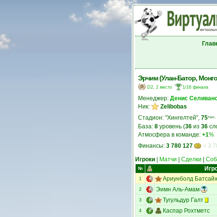
Глав
Эрчим (Улан-Батор, Монг
D2, 2 место
1/16 финала
Менеджер:
Денис Селиван
Ник:
Zelibobas
Стадион: "Хингелтей",
75
тыс.
База:
8
уровень (
36
из
36
сл
Атмосфера в команде:
+1
%
Финансы:
3 780 127
= 3 7
Игроки
|
Матчи
|
Сделки
|
Соб
Игр
№
Ариунболд Батсай
1
Эимн Аль-Амам
2
Тугульдур Галт
3
Каспар Рохтметс
4