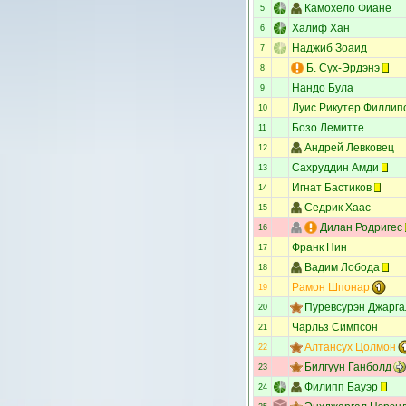
Камохело Фиане
5
Халиф Хан
6
Наджиб Зоаид
7
Б. Сух-Эрдэнэ
8
Нандо Була
9
Луис Рикутер Филлип
10
Бозо Лемитте
11
Андрей Левковец
12
Сахруддин Амди
13
Игнат Бастиков
14
Седрик Хаас
15
Дилан Родригес
16
Франк Нин
17
Вадим Лобода
18
Рамон Шпонар
19
Пуревсурэн Джарга
20
Чарльз Симпсон
21
Алтансух Цолмон
22
Билгуун Ганболд
23
Филипп Бауэр
24