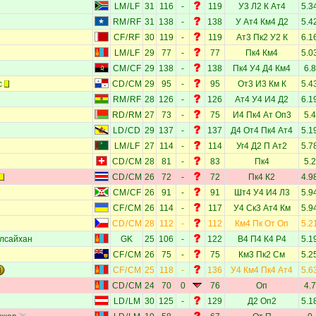
LM
/
LF
31
116
-
119
У3
Л2
К
Ат4
5.3
RM
/
RF
31
138
-
138
У
Ат4
Км4
Д2
5.4
CF
/
RF
30
119
-
119
Ат3
Пк2
У2
К
6.1
LM
/
LF
29
77
-
77
Пк4
Км4
5.0
CM
/
CF
29
138
-
138
Пк4
У4
Д4
Км4
6.8
с
CD
/
CM
29
95
-
95
От3
И3
Км
К
5.4
RM
/
RF
28
126
-
126
Ат4
У4
И4
Д2
6.1
RD
/
RM
27
73
-
75
И4
Пк4
Ат
Оп3
5.4
LD
/
CD
29
137
-
137
Д4
От4
Пк4
Ат4
5.1
LM
/
LF
27
114
-
114
Уг4
Д2
П
Ат2
5.7
CD
/
CM
28
81
-
83
Пк4
5.2
CD
/
CM
26
72
-
72
Пк4
К2
4.9
CM
/
CF
26
91
-
91
Шт4
У4
И4
Л3
5.9
CF
/
CM
26
114
-
117
У4
Ск3
Ат4
Км
5.9
CD
/
CM
28
112
-
112
Км4
Пк
От
Оп
5.2
лсайхан
GK
25
106
-
122
В4
П4
К4
Р4
5.1
CF
/
CM
26
75
-
75
Км3
Пк2
См
5.2
CF
/
CM
25
118
-
136
У4
Км4
Пк4
Ат4
5.6
CD
/
CM
24
70
0
76
Оп
4.7
LD
/
LM
30
125
-
129
Д2
Оп2
5.1