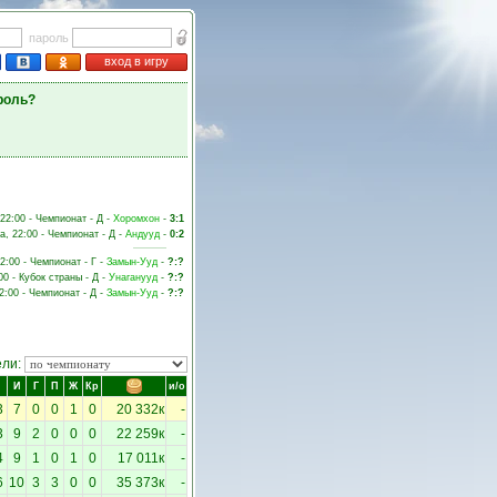
пароль
вход в игру
роль?
 22:00 - Чемпионат - Д -
Хоромхон
-
3:1
а, 22:00 - Чемпионат - Д -
Андууд
-
0:2
22:00 - Чемпионат - Г -
Замын-Ууд
-
?:?
00 - Кубок страны - Д -
Унаганууд
-
?:?
2:00 - Чемпионат - Д -
Замын-Ууд
-
?:?
ели:
И
Г
П
Ж
Кр
и/о
3
7
0
0
1
0
20 332к
-
3
9
2
0
0
0
22 259к
-
4
9
1
0
1
0
17 011к
-
6
10
3
3
0
0
35 373к
-