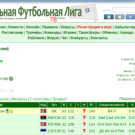
логин
ная
|
Новости
|
Онлайн
|
Правила
|
Опросы
|
Регистрация в игре
|
Забыли па
Расписание
|
Турниры
|
Команды
|
Игроки
|
Трансферы
|
Обмены
|
Аренда
Рейтинги
|
Форум
|
Чат
|
Конкурсы
|
Контакты
олия)
3 августа,
ов
вчер
завтра, 
8 августа, 22:
отов)
10 августа, 2
80к = 3м
Показат
ытия
|
Финансы
|
Статистика
|
Трофеи
3
ок
Нац
Поз
В
С
У
Ф
РС
Спецвозможности
О
хан
GK
33
122
-
140
В4
П
5.9
RM
/
CM
33
119
-
119
Км4
См4
Уг4
И4
5.4
RD
/
RM
32
108
-
124
От4
Оп4
Пк4
Ат3
5.3
CD
/
CM
31
149
-
153
Д4
И4
Ат4
Пк4
5.8